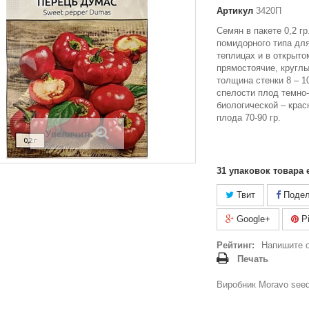
Артикул
3420П
Семян в пакете 0,2 г
помидорного типа дл
теплицах и в открыто
прямостоячие, круглы
толщина стенки 8 – 1
спелости плод темно-
биологической – крас
плода 70-90 гр.
Увеличить
31
упаковок товара 
Твит
Подел
Google+
Pi
Рейтинг:
Напишите 
Печать
Виробник Moravo seed