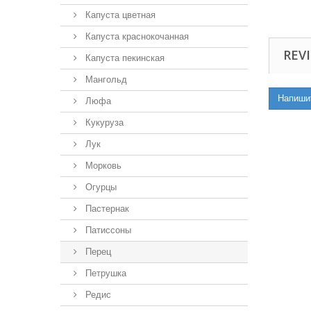
Капуста цветная
Капуста краснокочанная
REVI
Капуста пекинская
Мангольд
Напиши
Люфа
Кукуруза
Лук
Морковь
Огурцы
Пастернак
Патиссоны
Перец
Петрушка
Редис