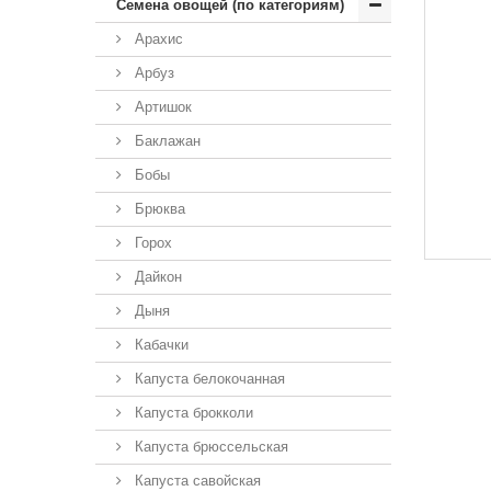
Семена овощей (по категориям)
Арахис
Арбуз
Артишок
Баклажан
Бобы
Брюква
Горох
Дайкон
Дыня
Кабачки
Капуста белокочанная
Капуста брокколи
Капуста брюссельская
Капуста савойская