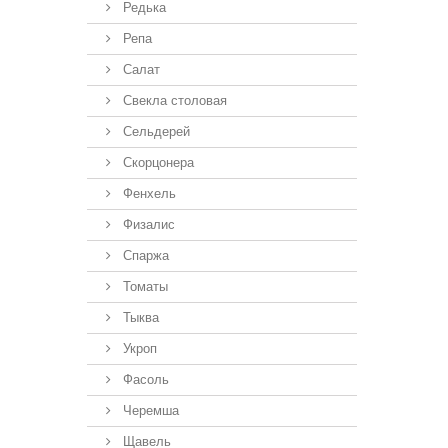
Редька
Репа
Салат
Свекла столовая
Сельдерей
Скорцонера
Фенхель
Физалис
Спаржа
Томаты
Тыква
Укроп
Фасоль
Черемша
Щавель