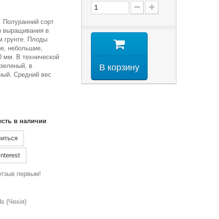
р. Полуранний сорт
я выращивания в
м грунте. Плоды
е, небольшие,
0 мм. В технической
зеленый, в
В корзину
ный. Средний вес
есть в наличии
иться
nterest
отзыв первым!
s (Чехія)