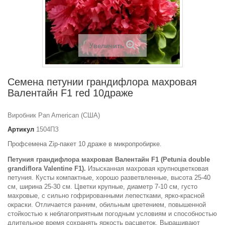
Увеличить
Семена петунии грандифлора махровая
Валентайн F1 red 10драже
Виробник Pan American (США)
Артикул
1504ПЗ
Профсемена Zip-пакет 10 драже в микропробирке.
Петуния грандифлора махровая Валентайн F1 (Petunia double
grandiflora Valentine F1).
Изысканная махровая крупноцветковая
петуния. Кусты компактные, хорошо разветвленные, высота 25-40
см, ширина 25-30 см. Цветки крупные, диаметр 7-10 см, густо
махровые, с сильно гофрированными лепестками, ярко-красной
окраски. Отличается ранним, обильным цветением, повышенной
стойкостью к неблагоприятным погодным условиям и способностью
длительное время сохранять яркость расцветок. Выращивают