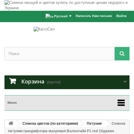
Написать Нам письмо
Войти
Русский
Корзина
(пусто)
Меню
Семена цветов (по категориям)
Петуния
Семена
петунии грандифлора махровая Валентайн F1 red 10драже