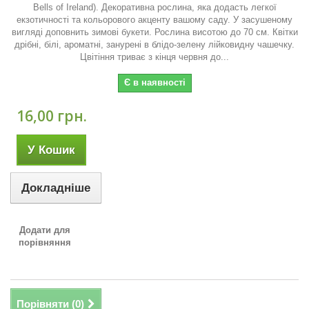
Bells of Ireland). Декоративна рослина, яка додасть легкої
екзотичності та кольорового акценту вашому саду. У засушеному
вигляді доповнить зимові букети. Рослина висотою до 70 см. Квітки
дрібні, білі, ароматні, занурені в блідо-зелену лійковидну чашечку.
Цвітіння триває з кінця червня до...
Є в наявності
16,00 грн.
У Кошик
Докладніше
Додати для
порівняння
Порівняти (
0
)