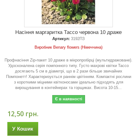
Насіння маргаритка Тассо червона 10 драже
Артикул:
3192ПЗ
Виробник Benary flowers (Німеччина)
Профнасіння Zip-пакет 10 драже в мікропробірці (мультидражоване).
Удосконалена серія помпонного типу. Густо махрові квітки Тассо
досягають 5 см в діаметрі, що в 2 рази більше звичайних
Помпонетт! Характеризується раннім цвітінням. Компактні рослини
з короткими міцними квітконосами ідеально підходять для
вирощування в контейнерах та горщиках. Висота 10-15...
Є в наявності
12,50 грн.
У Кошик