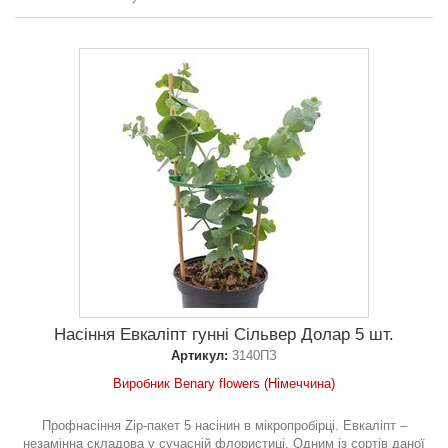
Насіння Евкаліпт гунні Сільвер Долар 5 шт.
Артикул:
3140ПЗ
Виробник Benary flowers (Німеччина)
Профнасіння Zip-пакет 5 насінин в мікропробірці. Евкаліпт –
незамінна складова у сучасній флористиці. Одним із сортів даної