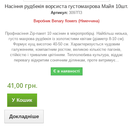
Насіння рудбекія ворсиста густомахрова Майя 10шт.
Артикул:
3097ПЗ
Виробник Benary flowers (Німеччина)
Профнасіння Zip-пакет 10 насінин в мікропробірці. Найбільш низька,
густо махрова рудбекія із золотистими квітам (діаметр 8-10 см).
Формує кущ висотою 40-50 см. Характеризується чудовим
галуженням, компактним ростом, великою кількістю пагонів,
стійкістю і тривалим цвітінням. Теплолюбива культура, віддає
перевагу відкритим сонячним ділянкам, проте витримує...
Є в наявності
41,00 грн.
У Кошик
Докладніше