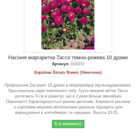
Насіння маргаритка Тассо темно-рожева 10 драже
Артикул:
3191ПЗ
Виробник Benary flowers (Німеччина)
Профнасіння Zip-пакет 10 драже в мікропробірці (мультидражоване).
Удосконалена серія помпонного типу. Густо махрові квітки Тассо
досягають 5 см в діаметрі, що в 2 рази більше звичайних
Помпонетт! Характеризується раннім цвітінням. Компактні рослини
з короткими міцними квітконосами ідеально підходять для
вирощування в контейнерах та горщиках. Висота 10-15...
Є в наявності