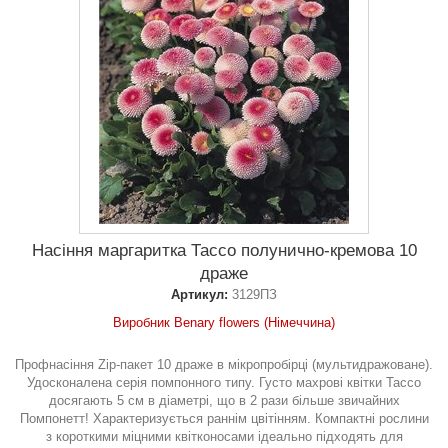
Насіння маргаритка Тассо полунично-кремова 10
драже
Артикул:
3129ПЗ
Виробник Benary flowers (Німеччина)
Профнасіння Zip-пакет 10 драже в мікропробірці (мультидражоване).
Удосконалена серія помпонного типу. Густо махрові квітки Тассо
досягають 5 см в діаметрі, що в 2 рази більше звичайних
Помпонетт! Характеризується раннім цвітінням. Компактні рослини
з короткими міцними квітконосами ідеально підходять для