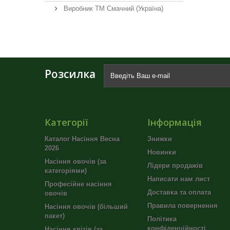
Виробник ТМ Смачний (Україна)
Розсилка
Категорії
Інформація
Каталог Насіння Весна
Знижки
2026
Новинки
Насіння овочів (за
Лідери продажів
категоріями)
Написати нам лист
Професійне насіння
Доставка та оплата
овочів
Правила повернення
Насіння овочів (більший
пакет)
Політика
конфіденційності
Насіння квітів (за