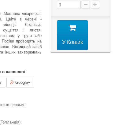
гр. Масляна лікарська і
а. Цвіте в червні -
місяця. Лікарські
 суцвіття і листя.
висівом у грунт або
 Посіви проводять на
У Кошик
сною. Відмінний засіб
 та інших захворювань
є в наявності
e
Google+
отзыв первым!
Голландія)