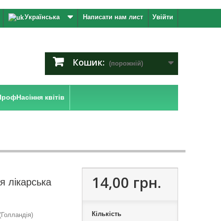
Українська
Написати нам лист
Увійти
Кошик:
(порожній)
ПрофНасіння квітів
14,00 грн.
я лікарська
Кількість
Голландія)