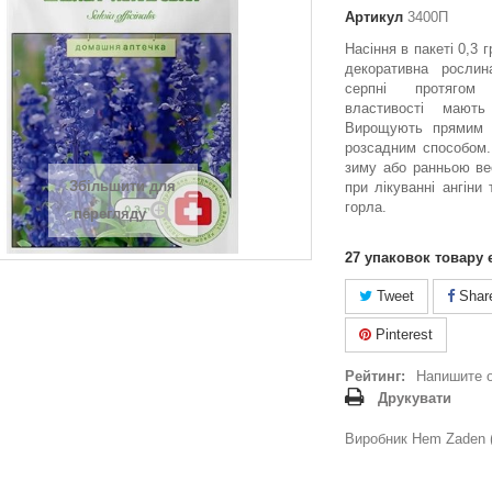
Артикул
3400П
Насіння в пакеті 0,3 
декоративна рослин
серпні протягом 
властивості мають
Вирощують прямим 
розсадним способом.
зиму або ранньою ве
Збільшити для
при лікуванні ангіни
горла.
перегляду
27
упаковок товару 
Tweet
Shar
Pinterest
Рейтинг:
Напишите 
Друкувати
Виробник Hem Zaden (