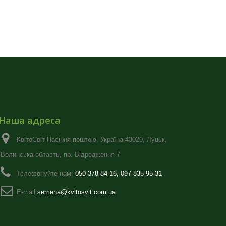
Наша адреса
КвітоСвіт-Насіння поштою, Україна 43020, Луцьк,
Волинська область, пр. Відродження 7
Телефонуйте нам:
050-378-84-16, 097-835-95-31
E-maіl
semena@kvitosvit.com.ua