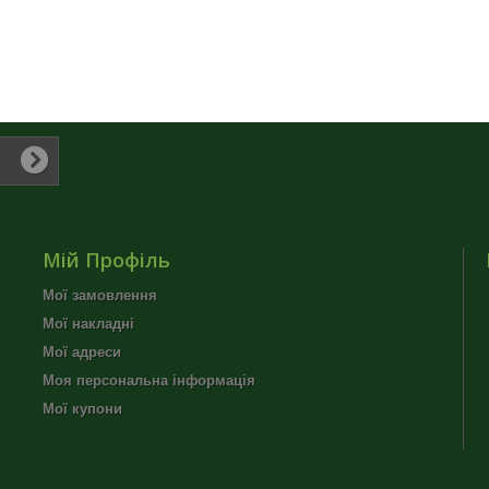
Мій Профіль
Мої замовлення
Мої накладні
Мої адреси
Моя персональна інформація
Мої купони