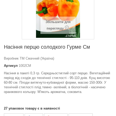
Збільшити для
перегляду
Насіння перцю солодкого Гурме См
Виробник ТМ Смачний (Україна)
Артикул
1002СМ
Насіння в пакеті 0,3 гр. Середньостиглий сорт перцю. Вегетаційний
період від сходів до технічної стиглості - 95-110 днів. Кущ висотою
60-80 см. Плоди витягнуто-кубовидної форми, масою 150-300г. У
технічній стиглості плід темно -зелёний, в біологічній - насичено
оранжевого кольору. М'якоть ароматна, соковита.
27
упаковок товару є в наявності