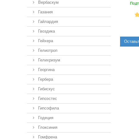
Вербаскум
Подт
Газания
Гайлардия
Гвоздика
Гейхера
Оставьт
Гелиотроп
Гелихризум
Георгина
Гербера
Гибискус
Гипоэстес
Гипсофила
Годеция
Глоксиния
Гомфрена