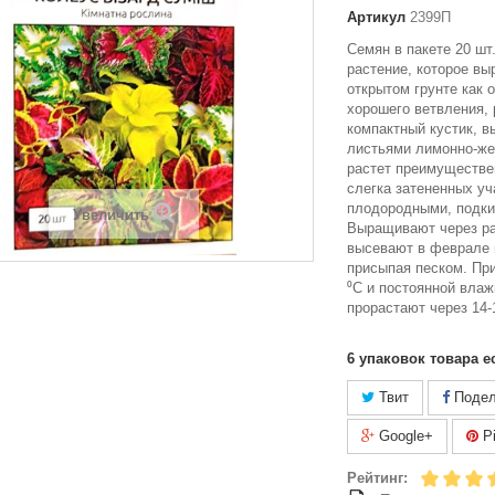
Артикул
2399П
Семян в пакете 20 шт
растение, которое вы
открытом грунте как 
хорошего ветвления,
компактный кустик, в
листьями лимонно-же
растет преимуществе
слегка затененных уч
плодородными, подк
Увеличить
Выращивают через ра
высевают в феврале 
присыпая песком. При
⁰C и постоянной влаж
прорастают через 14-
6
упаковок товара е
Твит
Подел
Google+
Pi
Рейтинг: