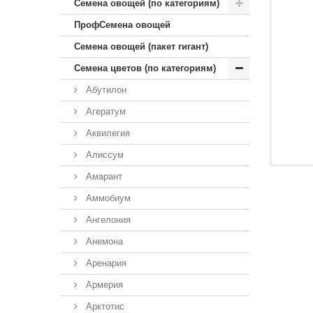
Семена овощей (по категориям)
ПрофСемена овощей
Семена овощей (пакет гигант)
Семена цветов (по категориям)
Абутилон
Агератум
Аквилегия
Алиссум
Амарант
Аммобиум
Ангелония
Анемона
Аренария
Армерия
Арктотис