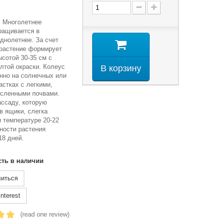
. Многолетнее
ращивается в
однолетнее. За счет
 растение формирует
ысотой 30-35 см с
лтой окраски. Колеус
В корзину
нно на солнечных или
астках с легкими,
исленными почвами.
ссаду, которую
в ящики, слегка
 температуре 20-22
ности растения
18 дней.
сть в наличии
иться
nterest
(read one review)