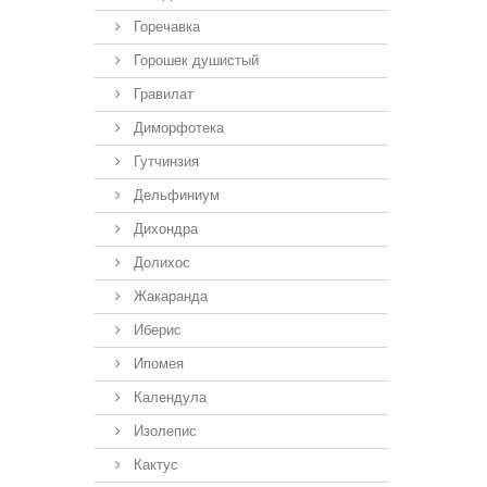
Горечавка
Горошек душистый
Гравилат
Диморфотека
Гутчинзия
Дельфиниум
Дихондра
Долихос
Жакаранда
Иберис
Ипомея
Календула
Изолепис
Кактус