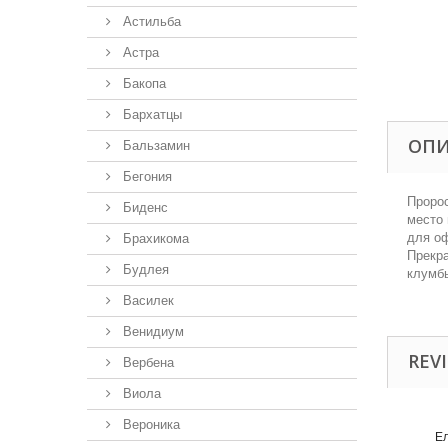
Астильба
Астра
Бакопа
Бархатцы
ОП
Бальзамин
Бегония
Пророс
Биденс
место 
для оф
Брахикома
Прекра
Будлея
клумб
Василек
Венидиум
REVI
Вербена
Виола
Вероника
Е