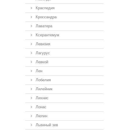
Краспедия
Кроссандра
Лаватера
Ксерантемум
Левизия
Лагурус
Левкой
Лен
Лобелия
Лилейник
Лихнис
Лонас
Люпин
Львиный зев