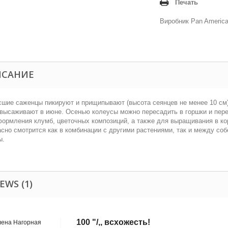
Печать
Виробник Pan Americ
ИСАНИЕ
шие саженцы пикируют и прищипывают (высота сеянцев не менее 10 см)
высаживают в июне. Осенью колеусы можно пересадить в горшки и пер
ормления клумб, цветочных композиций, а также для выращивания в кор
сно смотрится как в комбинации с другими растениями, так и между соб
ы.
EWS (1)
100 "/,, всхожесть!
лена Нагорная