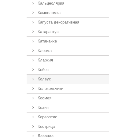
Кальцеолярия
Камнеломка
Капуста декоративная
Катарантус
Катананхе
Клеома
Кларкия
Кобея
Колеус
Колокольчики
Космея
Кохия
Кореопсис
Кострица
Лаванда