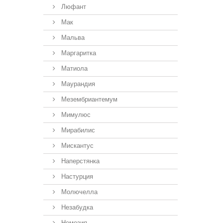
Люфант
Мак
Мальва
Маргаритка
Матиола
Маурандия
Мезембриантемум
Мимулюс
Мирабилис
Мискантус
Наперстянка
Настурция
Молючелла
Незабудка
Немезия