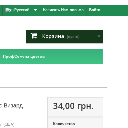
Русский
Написать Нам письмо
Войти
Корзина
(пусто)
ПрофСемена цветов
34,00 грн.
с Визард
Количество
an (США)