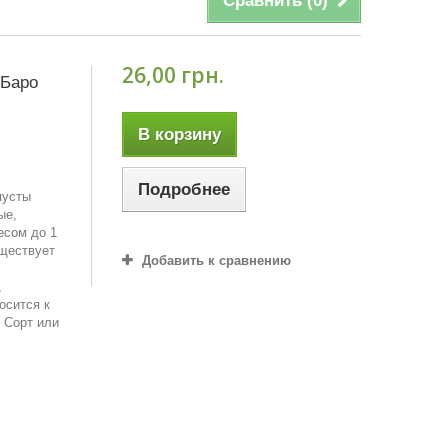
Сравнить (
0
)
26,00 грн.
 Баро
В корзину
Подробнее
пусты
ые,
есом до 1
уществует
Добавить к сравнению
,
осится к
 Сорт или