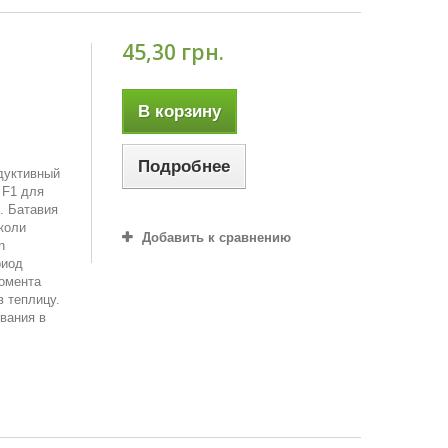
45,30 грн.
В корзину
Подробнее
дуктивный
 F1 для
. Батавия
коли
Добавить к сравнению
n
риод
момента
в теплицу.
вания в