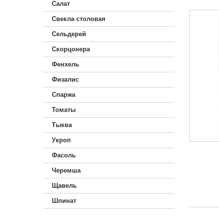
Салат
Свекла столовая
Сельдерей
Скорцонера
Фенхель
Физалис
Спаржа
Томаты
Тыква
Укроп
Фасоль
Черемша
Щавель
Шпинат