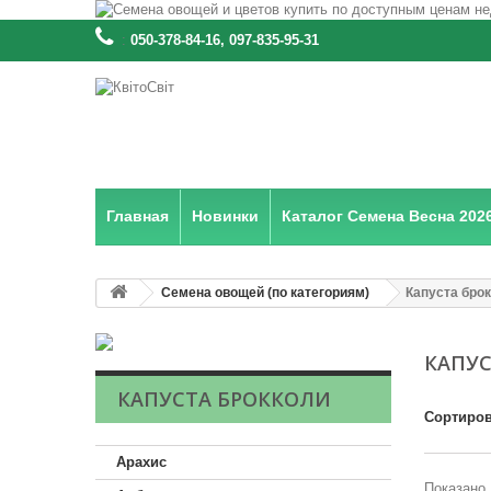
:
050-378-84-16, 097-835-95-31
Главная
Новинки
Каталог Семена Весна 202
Семена овощей (по категориям)
Капуста бро
КАПУ
КАПУСТА БРОККОЛИ
Сортиров
Арахис
Показано 