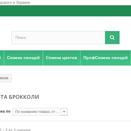
6
Семена овощей
Семена цветов
ПрофСемена овощей
кколи
СТА БРОККОЛИ
ка по
По названию товара, от А до Я
1 - 3 из 3 товаров