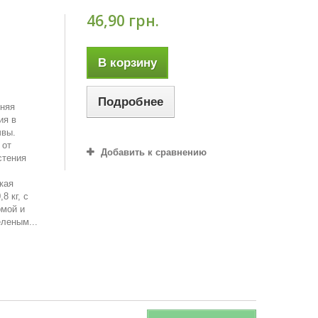
46,90 грн.
В корзину
Подробнее
нняя
ия в
чвы.
 от
Добавить к сравнению
стения
кая
8 кг, с
рмой и
леным...