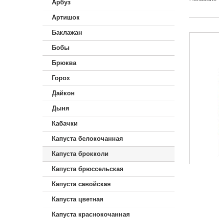
Арбуз
Артишок
Баклажан
Бобы
Брюква
Горох
Дайкон
Дыня
Кабачки
Капуста белокочанная
Капуста брокколи
Капуста брюссельская
Капуста савойская
Капуста цветная
Капуста краснокочанная