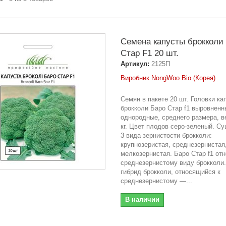
Семена капусты брокколи
Стар F1 20 шт.
Артикул:
2125П
Виробник NongWoo Bio (Корея)
Семян в пакете 20 шт. Головки ка
брокколи Баро Стар f1 выровненн
однородные, среднего размера, в
кг. Цвет плодов серо-зеленый. С
3 вида зернистости брокколи:
крупнозеристая, среднезернистая
мелкозернистая. Баро Стар f1 отн
среднезернистому виду брокколи.
гибрид брокколи, относящийся к
среднезернистому —...
В наличии