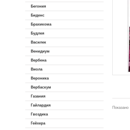
Бегония
Биденс
Брахикома
Будлея
Василек
Венидиум
Вербена
Виола
Вероника
Вербаскум
Газания
Гайлардия
Показано 
Гвоздика
Гейхера