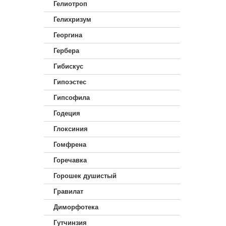
Гелиотроп
Гелихризум
Георгина
Гербера
Гибискус
Гипоэстес
Гипсофила
Годеция
Глоксиния
Гомфрена
Горечавка
Горошек душистый
Гравилат
Диморфотека
Гутчинзия