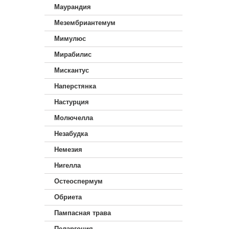
Маурандия
Мезембриантемум
Мимулюс
Мирабилис
Мискантус
Наперстянка
Настурция
Молючелла
Незабудка
Немезия
Нигелла
Остеоспермум
Обриета
Пампасная трава
Пеларгония