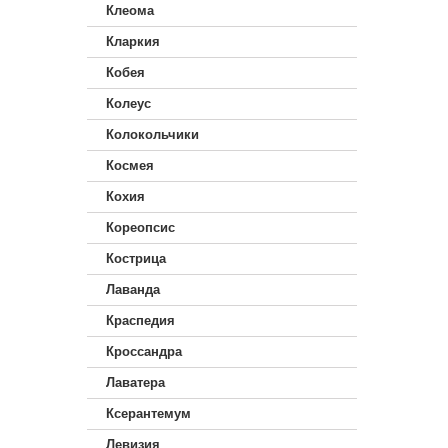
Клеома
Кларкия
Кобея
Колеус
Колокольчики
Космея
Кохия
Кореопсис
Кострица
Лаванда
Краспедия
Кроссандра
Лаватера
Ксерантемум
Левизия