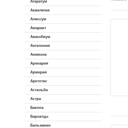
Агератум
Аквилегия
Алиссум
Амарант
Аммобиум
Ангелония
Анемона
Аренария
Армерия
Арктотис
Астильба
Астра
Бакопа
Бархатцы
Бальзамин