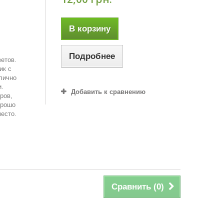
В корзину
Подробнее
ветов.
ик с
лично
и.
Добавить к сравнению
ров,
орошо
место.
Сравнить (
0
)