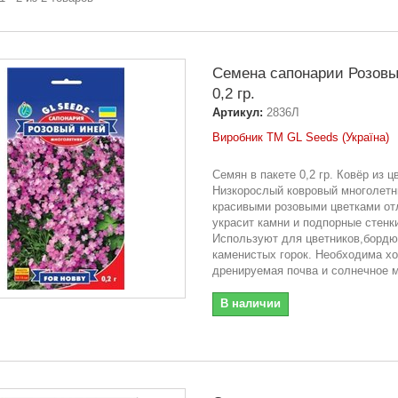
Семена сапонарии Розовы
0,2 гр.
Артикул:
2836Л
Виробник ТМ GL Seeds (Україна)
Семян в пакете 0,2 гр. Ковёр из ц
Низкорослый ковровый многолетн
красивыми розовыми цветками от
украсит камни и подпорные стенк
Используют для цветников,бордю
каменистых горок. Необходима х
дренируемая почва и солнечное 
В наличии