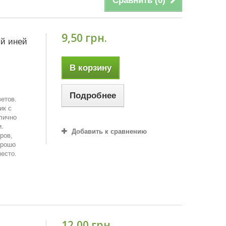
Сравнить (
0
)
9,50 грн.
й иней
В корзину
Подробнее
ветов.
ик с
лично
и.
Добавить к сравнению
ров,
орошо
место.
12,00 грн.