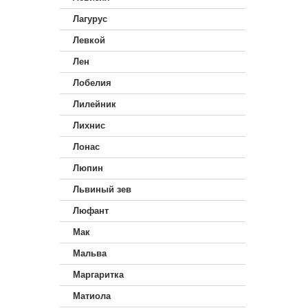
Лагурус
Левкой
Лен
Лобелия
Лилейник
Лихнис
Лонас
Люпин
Львиный зев
Люфант
Мак
Мальва
Маргаритка
Матиола