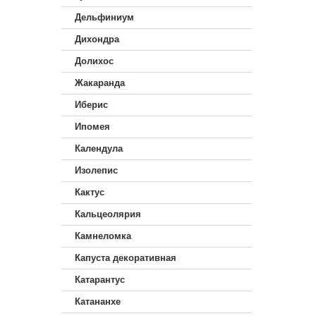
Дельфиниум
Дихондра
Долихос
Жакаранда
Иберис
Ипомея
Календула
Изолепис
Кактус
Кальцеолярия
Камнеломка
Капуста декоративная
Катарантус
Катананхе