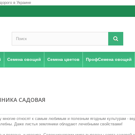
6
Семена овощей
Семена цветов
ПрофСемена овощей
ЯНИКА САДОВАЯ
 многие относят к самым любимым и полезным ягодным культурам - вед
елебны. Даже листья земляники обладают лечебными свойствами!
 и полезна, и красива. Селекционерами мира выведены сорта садовой з