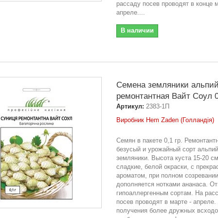
рассаду посев проводят в конце м
апреле....
В наличии
Семена земляники альпий
ремонтантная Вайт Соул 0,
Артикул:
2383-1П
Виробник Hem Zaden (Голландія)
Семян в пакете 0,1 гр. Ремонтант
безусый и урожайный сорт альпи
земляники. Высота куста 15-20 с
сладкие, белой окраски, с прекр
ароматом, при полном созревании
дополняется нотками ананаса. От
гипоаллергенным сортам. На рас
посев проводят в марте - апреле.
получения более дружных всход