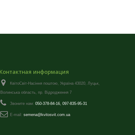
Контактная информация
КвітоСвіт-Насіння поштою, Україна 43020, Луцьк,
Волинська область, пр. Відродження 7
Звоните нам:
050-378-84-16, 097-835-95-31
E-mail:
semena@kvitosvit.com.ua