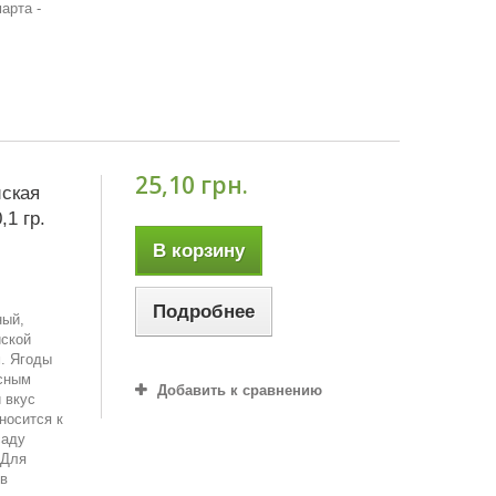
арта -
25,10 грн.
ская
1 гр.
В корзину
Подробнее
ный,
йской
м. Ягоды
асным
Добавить к сравнению
 вкус
носится к
саду
 Для
ов