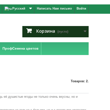
Русский
Написать Нам письмо
Войти
Корзина
(пусто)
ПрофСемена цветов
Товаров: 2.
ь её душистые ягоды не только очень вкусны, но и
емляники не только с белыми, но и с розовыми цветками;