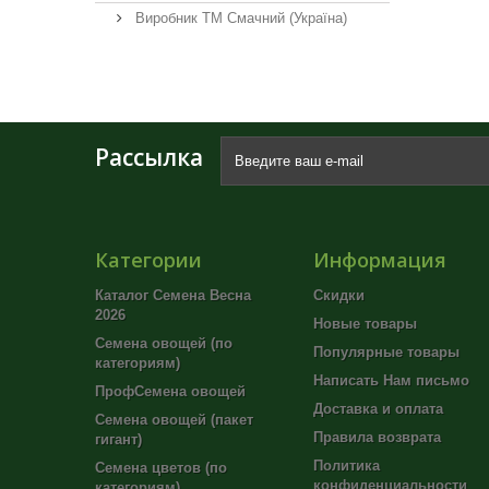
Виробник ТМ Смачний (Україна)
Рассылка
Категории
Информация
Каталог Семена Весна
Скидки
2026
Новые товары
Семена овощей (по
Популярные товары
категориям)
Написать Нам письмо
ПрофСемена овощей
Доставка и оплата
Семена овощей (пакет
Правила возврата
гигант)
Политика
Семена цветов (по
конфиденциальности
категориям)