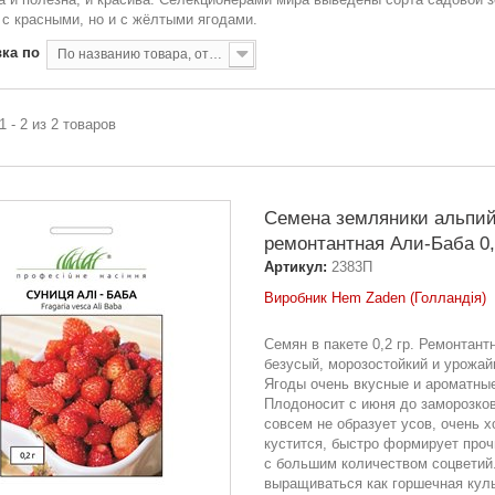
 с красными, но и с жёлтыми ягодами.
ка по
По названию товара, от А до Я
1 - 2 из 2 товаров
Семена земляники альпий
ремонтантная Али-Баба 0,
Артикул:
2383П
Виробник Hem Zaden (Голландія)
Семян в пакете 0,2 гр. Ремонтант
безусый, морозостойкий и урожай
Ягоды очень вкусные и ароматны
Плодоносит с июня до заморозков
совсем не образует усов, очень 
кустится, быстро формирует проч
с большим количеством соцветий
выращиваться как горшечная куль