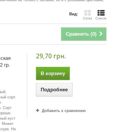
Вид:
Сетка
Список
Сравнить (
0
)
29,70 грн.
ская
2 гр.
В корзину
Подробнее
ный,
ный сорт.
е.
. Сорт
Добавить к сравнению
хорошо
ный куст
. Может
тура. На