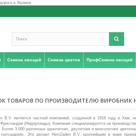
6
Семена овощей
Семена цветов
ПрофСемена овощей
К ТОВАРОВ ПО ПРОИЗВОДИТЕЛЮ ВИРОБНИК H
n B.V. является частной компанией, созданной в 1918 году в Хем, 
Фрисландии (Нидерланды). Компания специализируется на производстве
 Более 3.000 различных однолетних, двулетних и многолетних цветочны
 полушариях. Это делает HemZaden B.V. крупнейшим в мире произв