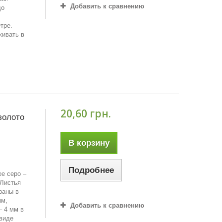
Добавить к сравнению
до
,
тре.
живать в
20,60 грн.
золото
В корзину
Подробнее
ее серо –
 Листья
раны в
мм,
Добавить к сравнению
– 4 мм в
 виде