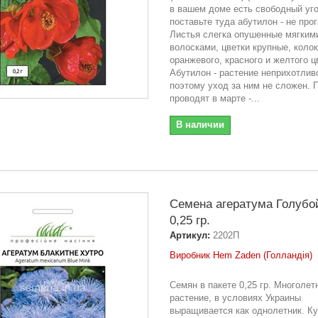
в вашем доме есть свободный уго
поставьте туда абутилон - не про
Листья слегка опушенные мягким
волосками, цветки крупные, коло
оранжевого, красного и желтого ц
Абутилон - растение неприхотлив
поэтому уход за ним не сложен. 
проводят в марте -...
В наличии
Семена агератума Голубо
0,25 гр.
Артикул:
2202П
Виробник Hem Zaden (Голландія)
Семян в пакете 0,25 гр. Многолет
растение, в условиях Украины
выращивается как однолетник. Ку