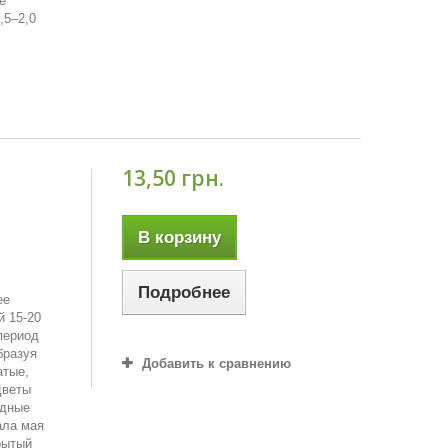
е
,5–2,0
13,50 грн.
В корзину
Подробнее
ее
й 15-20
период
бразуя
Добавить к сравнению
атые,
Цветы
идные
ала мая
рытый