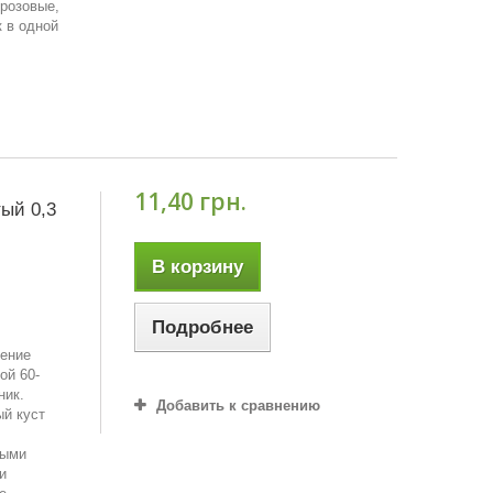
-розовые,
к в одной
11,40 грн.
ый 0,3
В корзину
Подробнее
тение
ой 60-
ник.
Добавить к сравнению
ый куст
ными
и