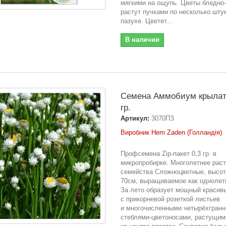
мягкими на ощупь. Цветы бледно
растут пучками по несколько шту
пазухе. Цветет...
В наличии
Семена Аммобиум крылат
гр.
Артикул:
3070ПЗ
Виробник Hem Zaden (Голландія)
Профсемена Zip-пакет 0,3 гр. в
микропробирке. Многолетнее рас
семейства Сложноцветные, высот
70см, выращиваемое как однолет
За лето образует мощный красив
с прикорневой розеткой листьев
и многочисленными четырёхгран
стеблями-цветоносами, растущим