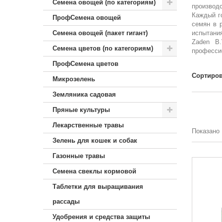
Семена овощей (по категориям)
производ
Каждый г
ПрофСемена овощей
семян в 
Семена овощей (пакет гигант)
испытани
Zaden B.
Семена цветов (по категориям)
професси
ПрофСемена цветов
Сортиров
Микрозелень
Земляника садовая
Пряные культуры
Лекарственные травы
Показано 
Зелень для кошек и собак
Газонные травы
Семена свеклы кормовой
Таблетки для выращивания
рассады
Удобрения и средства защиты