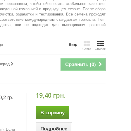
ым персоналом, чтобы обеспечить стабильное качество.
зведенной компанией в предыдущем сезоне. После сбора
чистки, обработки и тестирования. Все семена проходят
 соответствие международным стандартам торговли. Hem
одства, они не подходят для выращивания растений
це
Вид:
Сетка
Список
перед
Сравнить (
0
)
19,40 грн.
,2 гр.
В корзину
Подробнее
um). Если