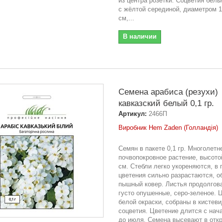
из центра розетки. Соцветия белы
с жёлтой серединой, диаметром 1
см,...
В наличии
Семена арабиса (резухи)
кавказский белый 0,1 гр.
Артикул:
2466П
Виробник Hem Zaden (Голландія)
Семян в пакете 0,1 гр. Многолетн
почвопокровное растение, высото
см. Стебли легко укореняются, в 
цветения сильно разрастаются, о
пышный ковер. Листья продолгов
густо опушенные, серо-зеленое. 
белой окраски, собраны в кистев
соцветия. Цветение длится с нач
до июля. Семена высевают в отк