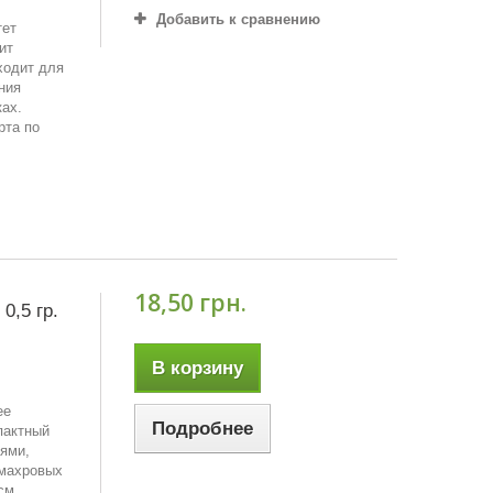
Добавить к сравнению
тет
ит
ходит для
ния
ах.
рта по
18,50 грн.
0,5 гр.
В корзину
ее
Подробнее
пактный
ями,
 махровых
см.