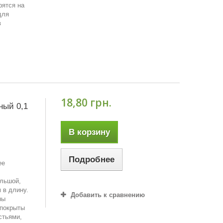
рятся на
для
в
18,80 грн.
ный 0,1
В корзину
Подробнее
ее
ольшой,
 в длину.
Добавить к сравнению
ны
 покрыты
стьями,