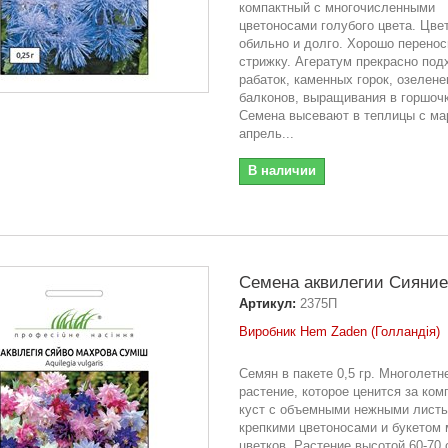
компактный с многочисленными
цветоносами голубого цвета. Цве
обильно и долго. Хорошо перенос
стрижку. Агератум прекрасно под
рабаток, каменных горок, озелене
балконов, выращивания в горшочк
Семена высевают в теплицы с ма
апрель...
В наличии
Семена аквилегии Сияние 
Артикул:
2375П
Виробник Hem Zaden (Голландія)
Семян в пакете 0,5 гр. Многолетн
растение, которое ценится за ком
куст с объемными нежными листь
крепкими цветоносами и букетом
цветков. Растение высотой 60-70 