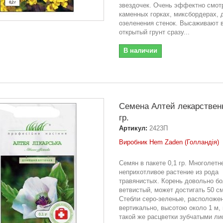
звездочек. Очень эффектно смот
каменных горках, миксбордерах, 
озеленения стенок. Высаживают 
открытый грунт сразу...
В наличии
Семена Алтей лекарствен
гр.
Артикул:
2423П
Виробник Hem Zaden (Голландія)
Семян в пакете 0,1 гр. Многолетн
неприхотливое растение из рода
травянистых. Корень довольно б
ветвистый, может достигать 50 см
Стебли серо-зеленые, расположе
вертикально, высотою около 1 м,
такой же расцветки зубчатыми ли