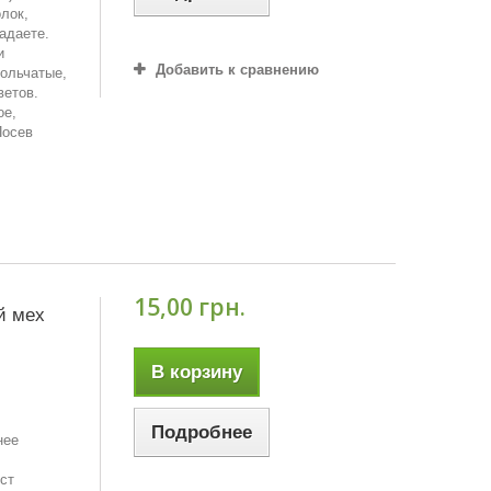
лок,
гадаете.
и
Добавить к сравнению
кольчатые,
ветов.
ое,
Посев
15,00 грн.
й мех
В корзину
Подробнее
нее
ст