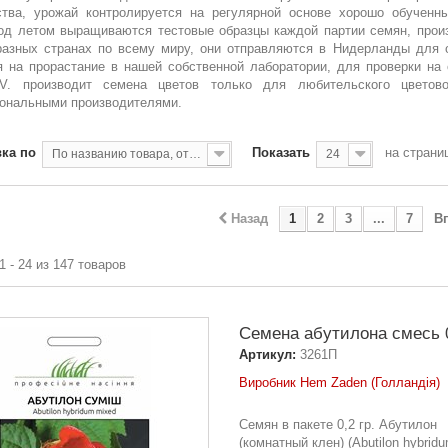
ства, урожай контролируется на регулярной основе хорошо обученн
од летом выращиваются тестовые образцы каждой партии семян, прои
разных странах по всему миру, они отправляются в Нидерланды для о
я на прорастание в нашей собственной лаборатории, для проверки на
V. производит семена цветов только для любительского цветов
ональными производителями.
ка по
Показать
на страни
По названию товара, от А до Я
24
Назад
1
2
3
...
7
В
1 - 24 из 147 товаров
Семена абутилона смесь 0
Артикул:
3261П
Виробник Hem Zaden (Голландія)
Семян в пакете 0,2 гр. Абутилон
(комнатный клен) (Abutilon hybrid