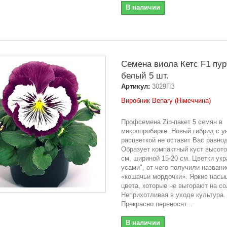
В наличии
Семена виола Кетс F1 пур
белый 5 шт.
Артикул:
3029ПЗ
Виробник Benary (Німеччина)
Профсемена Zip-пакет 5 семян в
микропробирке. Новый гибрид с у
расцветкой не оставит Вас равн
Образует компактный куст высото
см, шириной 15-20 см. Цветки ук
усами", от чего получили названи
«кошачьи мордочки». Яркие нас
цвета, которые не выгорают на со
Неприхотливая в уходе культура.
Прекрасно переносят...
В наличии