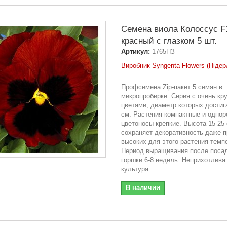
Семена виола Колоссус F
красный с глазком 5 шт.
Артикул:
1765ПЗ
Виробник Syngenta Flowers (Нідер
Профсемена Zip-пакет 5 семян в
микропробирке. Серия с очень кр
цветами, диаметр которых достиг
см. Растения компактные и однор
цветоносы крепкие. Высота 15-25
сохраняет декоративность даже п
высоких для этого растения темп
Период выращивания после посад
горшки 6-8 недель. Неприхотлива
культура....
В наличии