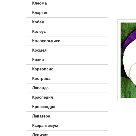
Клеома
Кларкия
Кобея
Колеус
Колокольчики
Космея
Кохия
Кореопсис
Кострица
Лаванда
Краспедия
Кроссандра
Лаватера
Ксерантемум
Левизия