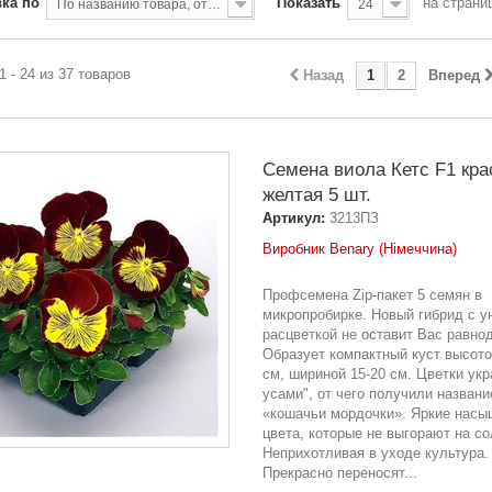
ка по
Показать
на страни
По названию товара, от А до Я
24
1 - 24 из 37 товаров
Назад
1
2
Вперед
Семена виола Кетс F1 кра
желтая 5 шт.
Артикул:
3213ПЗ
Виробник Benary (Німеччина)
Профсемена Zip-пакет 5 семян в
микропробирке. Новый гибрид с у
расцветкой не оставит Вас равн
Образует компактный куст высото
см, шириной 15-20 см. Цветки ук
усами", от чего получили названи
«кошачьи мордочки». Яркие нас
цвета, которые не выгорают на со
Неприхотливая в уходе культура.
Прекрасно переносят...