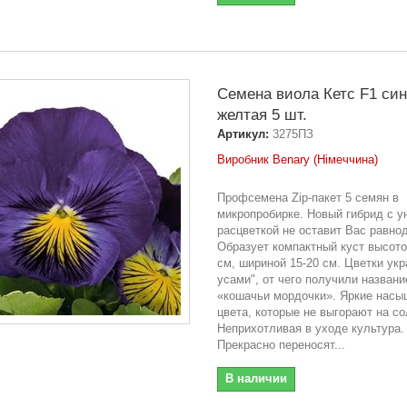
Семена виола Кетс F1 син
желтая 5 шт.
Артикул:
3275ПЗ
Виробник Benary (Німеччина)
Профсемена Zip-пакет 5 семян в
микропробирке. Новый гибрид с у
расцветкой не оставит Вас равн
Образует компактный куст высото
см, шириной 15-20 см. Цветки ук
усами", от чего получили названи
«кошачьи мордочки». Яркие нас
цвета, которые не выгорают на со
Неприхотливая в уходе культура.
Прекрасно переносят...
В наличии