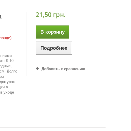
21,50 грн.
1
В корзину
ланди)
Подробнее
упными
ает 9-10
одные,
Добавить к сравнению
 см. Долго
ри
ературах.
ки в
 в уходе