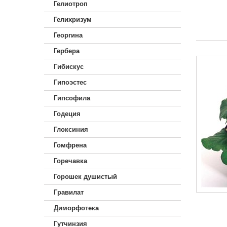
Гелиотроп
Гелихризум
Георгина
Гербера
Гибискус
Гипоэстес
Гипсофила
Годеция
Глоксиния
Гомфрена
Горечавка
Горошек душистый
Гравилат
Диморфотека
Гутчинзия