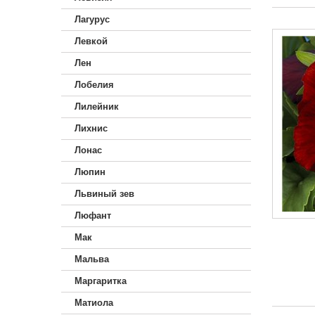
Лагурус
Левкой
Лен
Лобелия
Лилейник
Лихнис
Лонас
Люпин
Львиный зев
Люфант
Мак
Мальва
Маргаритка
Матиола