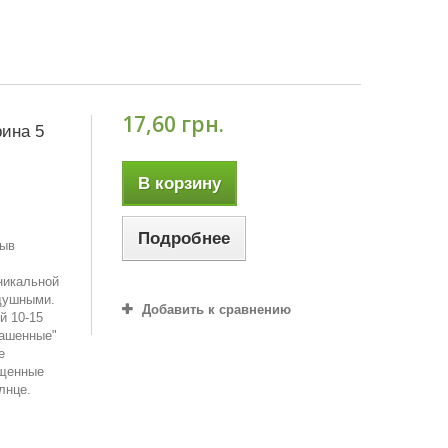
17,60 грн.
рина 5
В корзину
Подробнее
зыв
никальной
одушными.
Добавить к сравнению
й 10-15
рашенные"
е
ыщенные
лнце.