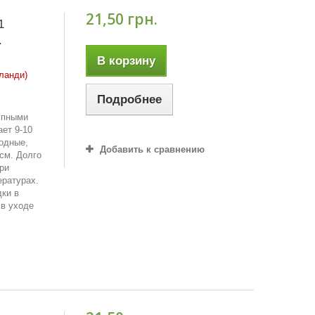
21,50 грн.
1
.
В корзину
ланди)
Подробнее
упными
ает 9-10
одные,
Добавить к сравнению
 см. Долго
ри
ературах.
ки в
 в уходе