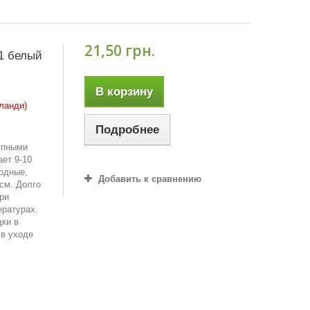
21,50 грн.
1 белый
В корзину
ланди)
Подробнее
упными
ает 9-10
одные,
Добавить к сравнению
 см. Долго
ри
ературах.
ки в
 в уходе