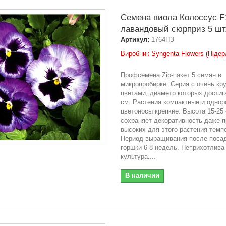
Семена виола Колоссус F
лавандовый сюрприз 5 шт
Артикул:
1764ПЗ
Виробник Syngenta Flowers (Нідер
Профсемена Zip-пакет 5 семян в
микропробирке. Серия с очень кр
цветами, диаметр которых достиг
см. Растения компактные и однор
цветоносы крепкие. Высота 15-25
сохраняет декоративность даже п
высоких для этого растения темп
Период выращивания после посад
горшки 6-8 недель. Неприхотлива
культура....
В наличии