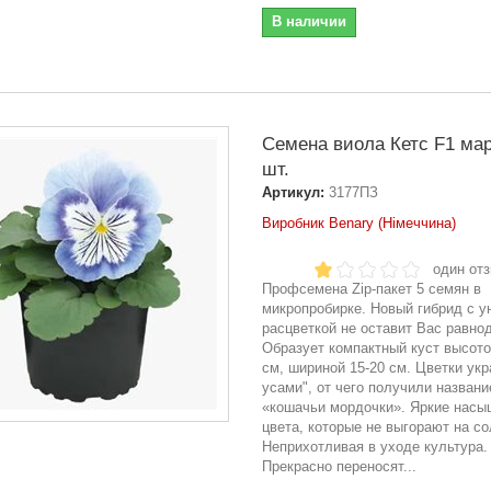
В наличии
Семена виола Кетс F1 ма
шт.
Артикул:
3177ПЗ
Виробник Benary (Німеччина)
один от
Профсемена Zip-пакет 5 семян в
микропробирке. Новый гибрид с у
расцветкой не оставит Вас равн
Образует компактный куст высото
см, шириной 15-20 см. Цветки ук
усами", от чего получили названи
«кошачьи мордочки». Яркие нас
цвета, которые не выгорают на со
Неприхотливая в уходе культура.
Прекрасно переносят...