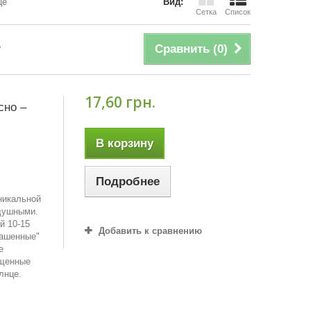
це
Вид:
Сетка
Список
Сравнить (
0
)
17,60 грн.
сно –
В корзину
Подробнее
никальной
одушными.
й 10-15
Добавить к сравнению
рашенные"
е
ыщенные
лнце.