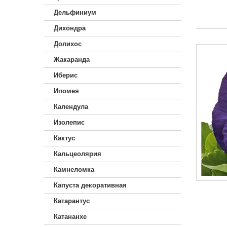
Дельфиниум
Дихондра
Долихос
Жакаранда
Иберис
Ипомея
Календула
Изолепис
Кактус
Кальцеолярия
Камнеломка
Капуста декоративная
Катарантус
Катананхе