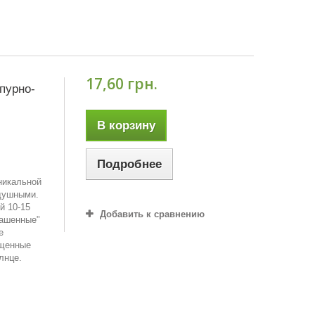
17,60 грн.
пурно-
В корзину
Подробнее
никальной
одушными.
й 10-15
Добавить к сравнению
рашенные"
е
ыщенные
лнце.