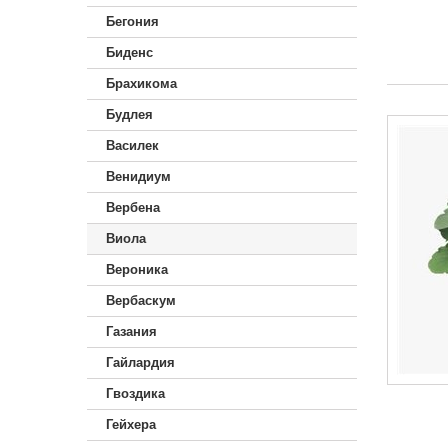
Бегония
Биденс
Брахикома
Будлея
Василек
Венидиум
Вербена
Виола
Вероника
Вербаскум
Газания
Гайлардия
Гвоздика
Гейхера