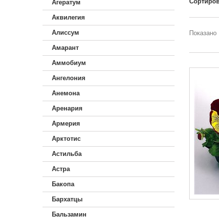
Сортиров
Агератум
Аквилегия
Алиссум
Показано 
Амарант
Аммобиум
Ангелония
Анемона
Аренария
Армерия
Арктотис
Астильба
Астра
Бакопа
Бархатцы
Бальзамин