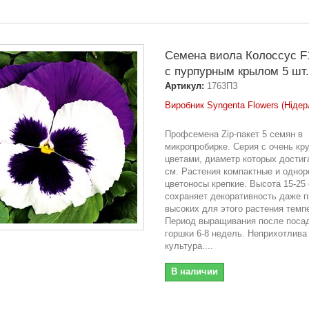
Семена виола Колоссус F
с пурпурным крылом 5 шт.
Артикул:
1763ПЗ
Виробник Syngenta Flowers (Нідер
Профсемена Zip-пакет 5 семян в
микропробирке. Серия с очень кр
цветами, диаметр которых достиг
см. Растения компактные и однор
цветоносы крепкие. Высота 15-25
сохраняет декоративность даже п
высоких для этого растения темп
Период выращивания после посад
горшки 6-8 недель. Неприхотлива
культура....
В наличии