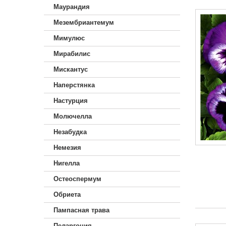
Маурандия
Мезембриантемум
Мимулюс
Мирабилис
Мискантус
Наперстянка
Настурция
Молючелла
Незабудка
Немезия
Нигелла
Остеоспермум
Обриета
Пампасная трава
Пеларгония