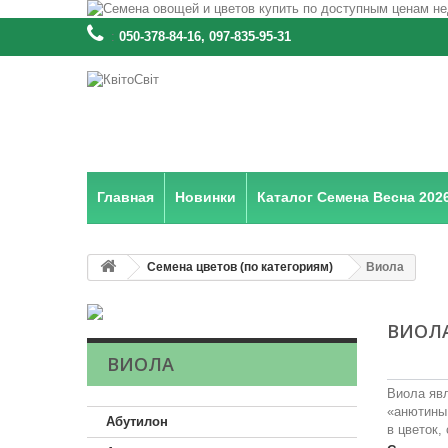
:
050-378-84-16, 097-835-95-31
Главная
Новинки
Каталог Семена Весна 202
Семена цветов (по категориям)
Виола
ВИОЛ
ВИОЛА
Виола явл
«анютины 
Абутилон
в цветок,