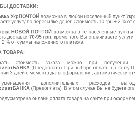
БЫ ДОСТАВКИ:
тавка УкрПОЧТОЙ
возможна в любой населенный пункт Укра
аете услугу по пересылке денег. Стоимость 10 грн.+ 2 % о
тавка НОВОЙ ПОЧТОЙ
возможна в те населенные пункты 
сть доставки
70-95 грн.
кроме того Вы оплачиваете услуги
 + 2 % от суммы наложенного платежа.
А ТОВАРА:
ивать стоимость заказа можно при получении
риватБАНКА
(Предоплата). При выборе оплаты на карту 
нии 3 дней с момента даты оформления, автоматически от
меньшения дополнительных расходов выг
риватБАНКА
(Предоплата). В этом случае Вы не будете оп
редусмотрена онлайн оплата товара на сайте при оформлен