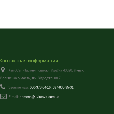
Контактная информация
КвітоСвіт-Насіння поштою, Україна 43020, Луцьк,
Волинська область, пр. Відродження 7
Звоните нам:
050-378-84-16, 097-835-95-31
E-mail:
semena@kvitosvit.com.ua