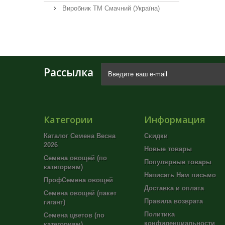
Виробник ТМ Смачний (Україна)
Рассылка
Категории
Информация
Каталог Семена Весна
Скидки
2026
Новые товары
Семена овощей (по
Популярные товары
категориям)
Написать Нам письмо
ПрофСемена овощей
Доставка и оплата
Семена овощей (пакет
Правила возврата
гигант)
Политика
Семена цветов (по
конфиденциальности
категориям)