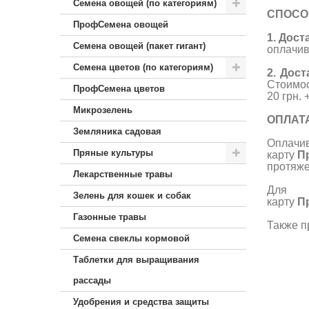
Семена овощей (по категориям)
СПОСО
ПрофСемена овощей
1. Дос
Семена овощей (пакет гигант)
оплачив
Семена цветов (по категориям)
2. Дос
Стоимо
ПрофСемена цветов
20 грн.
Микрозелень
ОПЛАТ
Земляника садовая
Оплач
Пряные культуры
карту
П
протяже
Лекарственные травы
Для у
Зелень для кошек и собак
карту
П
Газонные травы
Также п
Семена свеклы кормовой
Таблетки для выращивания
рассады
Удобрения и средства защиты