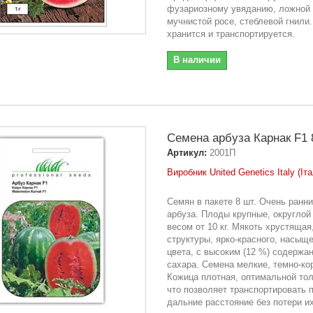
фузариозному увяданию, ложной
мучнистой росе, стеблевой гнили
хранится и транспортируется.
В наличии
Семена арбуза Карнак F1 
Артикул:
2001П
Виробник United Genetics Italy (Іта
Семян в пакете 8 шт. Очень ранни
арбуза. Плоды крупные, округло
весом от 10 кг. Мякоть хрустящая
структуры, ярко-красного, насыщ
цвета, с высоким (12 %) содержа
сахара. Семена мелкие, темно-ко
Кожица плотная, оптимальной то
что позволяет транспортировать 
дальние расстояние без потери и