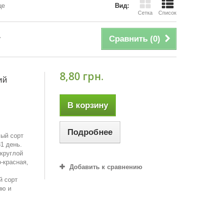
це
Вид:
Сетка
Список
Сравнить (
0
)
8,80 грн.
ий
В корзину
Подробнее
лый сoрт
1 дeнь.
круглой
о-красная,
Добавить к сравнению
й сорт
ию и