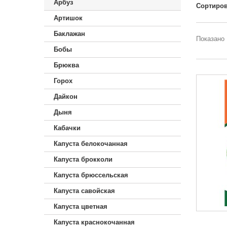
Арбуз
Сортиров
Артишок
Баклажан
Показано 
Бобы
Брюква
Горох
Дайкон
Дыня
Кабачки
Капуста белокочанная
Капуста брокколи
Капуста брюссельская
Капуста савойская
Капуста цветная
Капуста краснокочанная