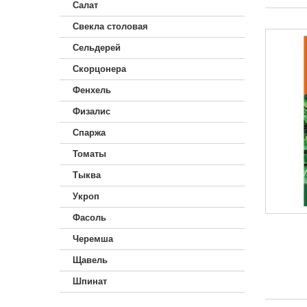
Салат
Свекла столовая
Сельдерей
Скорцонера
Фенхель
Физалис
Спаржа
Томаты
Тыква
Укроп
Фасоль
Черемша
Щавель
Шпинат