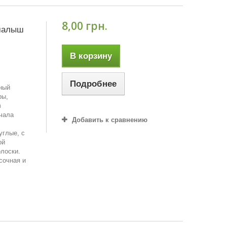
8,00 грн.
малыш
В корзину
Подробнее
рный
ры,
в
ачала
Добавить к сравнению
углые, с
ой
лоски.
 сочная и