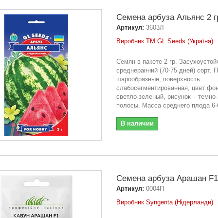
Семена арбуза Альянс 2 г
Артикул:
3603Л
Виробник ТМ GL Seeds (Україна)
Семян в пакете 2 гр. Засухоусто
среднеранний (70-75 дней) сорт. 
шарообразные, поверхность
слабосегментированная, цвет фо
светло-зеленый, рисунок – темно
полосы. Масса среднего плода 6-6
В наличии
Семена арбуза Арашан F1
Артикул:
0004П
Виробник Syngenta (Нідерланди)