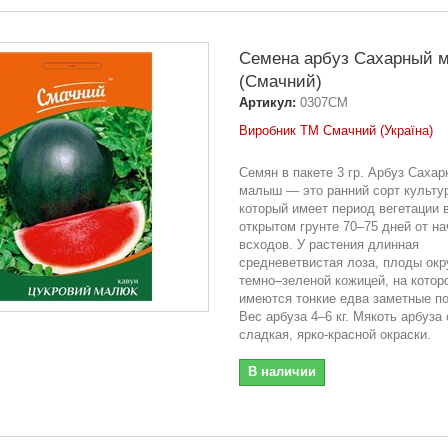
Семена арбуз Сахарный 
(Смачний)
Артикул:
0307СМ
Виробник ТМ Смачний (Україна)
Семян в пакете 3 гр. Арбуз Саха
малыш — это ранний сорт культу
который имеет период вегетации 
открытом грунте 70–75 дней от н
всходов. У растения длинная
средневетвистая лоза, плоды окр
темно–зеленой кожицей, на котор
имеются тонкие едва заметные по
Вес арбуза 4–6 кг. Мякоть арбуза
сладкая, ярко-красной окраски.
В наличии