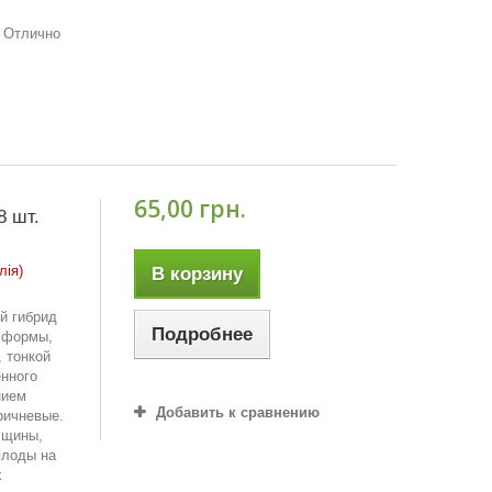
. Отлично
65,00 грн.
8 шт.
лія)
В корзину
й гибрид
Подробнее
й формы,
, тонкой
енного
нием
Добавить к сравнению
ричневые.
лщины,
плоды на
х