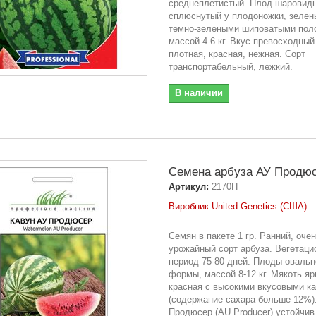
среднеплетистый. Плод шаровид
сплюснутый у плодоножки, зелен
темно-зелеными шиповатыми пол
массой 4-6 кг. Вкус превосходный
плотная, красная, нежная. Сорт
транспортабельный, лежкий.
В наличии
Семена арбуза АУ Продюсе
Артикул:
2170П
Виробник United Genetics (США)
Семян в пакете 1 гр. Ранний, оче
урожайный сорт арбуза. Вегетац
период 75-80 дней. Плоды овальн
формы, массой 8-12 кг. Мякоть яр
красная с высокими вкусовыми к
(содержание сахара больше 12%)
Продюсер (AU Producer) устойчив