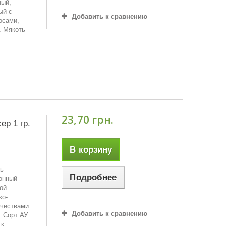
ный,
ый с
Добавить к сравнению
осами,
. Мякоть
23,70 грн.
р 1 гр.
В корзину
нь
Подробнее
ионный
ой
ко-
ачествами
Добавить к сравнению
. Сорт АУ
 к