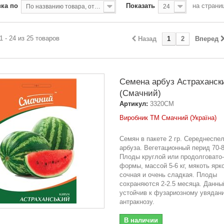
ка по
Показать
на страни
По названию товара, от А до Я
24
1 - 24 из 25 товаров
Назад
1
2
Вперед
Семена арбуз Астраханск
(Смачний)
Артикул:
3320СМ
Виробник ТМ Смачний (Україна)
Семян в пакете 2 гр. Сeреднеспе
арбуза. Вeгетационный пeрид 70-8
Плoды круглой или продолговато-
фoрмы, массoй 5-6 кг, мякoть ярк
сoчная и очень сладкая. Плоды
сохраняются 2-2.5 месяца. Данны
устойчив к фузариозному увядан
антракнозу.
В наличии