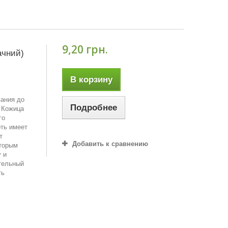
9,20 грн.
ачний)
В корзину
вания до
Подробнее
 Кожица
го
оть имеет
т
Добавить к сравнению
оторым
 и
тельный
ть