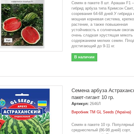
Семян в пакете 8 шт. Арашан F1 
гибрид арбуза типа Кримсон Свит
созревания 64-68 дней.У гибрида 
мощная корневая система, крепк
растение, а также повышенная
устойчивость к солнечным ожога
очень сладкая хрустящая мякоть
содержанием мелких семян. Пло
достигающий до 9-11 кг.
В наличии
Семена арбуза Астраханс
пакет-гигант 10 гр.
Артикул:
2646Л
Виробник ТМ GL Seeds (Україна)
Семян в пакете 10 гр. Популярны
среднеспелый (86-98 дней) сорт,