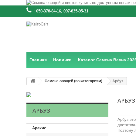
:
050-378-84-16, 097-835-95-31
Главная
Новинки
Каталог Семена Весна 202
Семена овощей (по категориям)
Арбуз
АРБУ
АРБУЗ
Арбуз это
достаточн
Арахис
Поэтому л