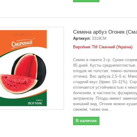
Семена арбуз Огонек (См
Артикул:
3319СМ
Виробник ТМ Смачний (Україна)
Семян в пакете 3 гр. Сроки созре
85 дней. Кусты среднепетлистые.
плодов не толстая, темно–зелено
оттенка. Вес арбуза 2,5–5 кг. Мяк
сладкий вкус (брикс 10–11%). Сор
отличается устойчивостью к нек
болезням, в частности, фузариозу
антракнозу. Плоды имеют замеча
внешний вид, Огонек можно куша
свежим, также они...
В наличии