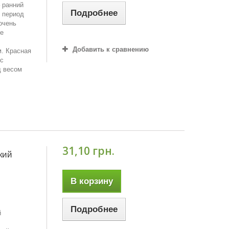
– ранний
Подробнее
, период
очень
ое
Добавить к сравнению
м. Красная
 с
д весом
31,10 грн.
кий
В корзину
Подробнее
й