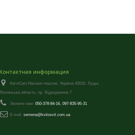
Контактная информация
КвітоСвіт-Насіння поштою, Україна 43020, Луцьк,
Волинська область, пр. Відродження 7
Звоните нам:
050-378-84-16, 097-835-95-31
E-mail:
semena@kvitosvit.com.ua