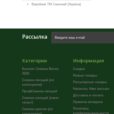
Виробник ТМ Смачний (Україна)
Рассылка
Категории
Информация
Каталог Семена Весна
Скидки
2026
Новые товары
Семена овощей (по
Популярные товары
категориям)
Написать Нам письмо
ПрофСемена овощей
Доставка и оплата
Семена овощей (пакет
Правила возврата
гигант)
Политика
Семена цветов (по
конфиденциальности
категориям)