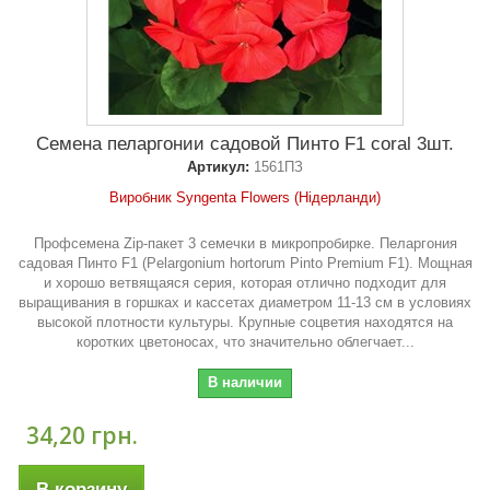
Семена пеларгонии садовой Пинто F1 coral 3шт.
Артикул:
1561ПЗ
Виробник Syngenta Flowers (Нідерланди)
Профсемена Zip-пакет 3 семечки в микропробирке. Пеларгония
садовая Пинто F1 (Pelargonium hortorum Pinto Premium F1). Мощная
и хорошо ветвящаяся серия, которая отлично подходит для
выращивания в горшках и кассетах диаметром 11-13 см в условиях
высокой плотности культуры. Крупные соцветия находятся на
коротких цветоносах, что значительно облегчает...
В наличии
34,20 грн.
В корзину