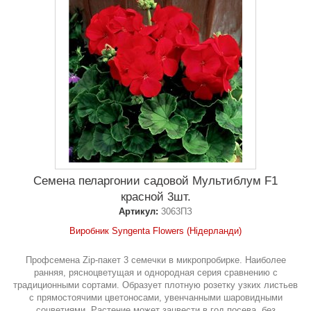
Семена пеларгонии садовой Мультиблум F1
красной 3шт.
Артикул:
3063ПЗ
Виробник Syngenta Flowers (Нідерланди)
Профсемена Zip-пакет 3 семечки в микропробирке. Наиболее
ранняя, рясноцветущая и однородная серия сравнению с
традиционными сортами. Образует плотную розетку узких листьев
с прямостоячими цветоносами, увенчанными шаровидными
соцветиями. Растение может зацвести в год посева, без