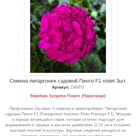
Семена пеларгонии садовой Пинто F1 violet 3шт.
Артикул:
1564ПЗ
Виробник Syngenta Flowers (Нідерланди)
Профсемена Zip-пакет 3 семечки в микропробирке. Пеларгония
садовая Пинто F1 (Pelargonium hortorum Pinto Premium F1). Мощная
и хорошо ветвящаяся серия, которая отлично подходит для
выращивания в горшках и кассетах диаметром 11-13 см в условиях
высокой плотности культуры. Крупные соцветия находятся на
коротких цветоносах, что значительно облегчает...