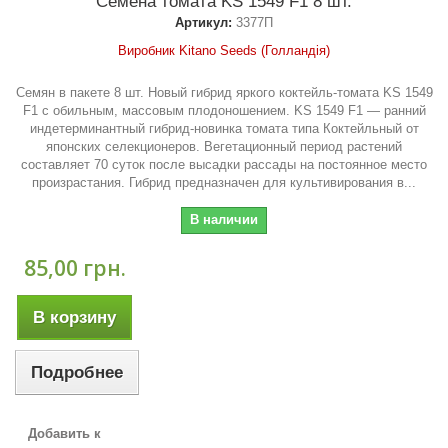
Семена томата KS 1549 F1 8 шт.
Артикул:
3377П
Виробник Kitano Seeds (Голландія)
Семян в пакете 8 шт. Новый гибрид яркого коктейль-томата KS 1549
F1 с обильным, массовым плодоношением. KS 1549 F1 — ранний
индетерминантный гибрид-новинка томата типа Коктейльный от
японских селекционеров. Вегетационный период растений
составляет 70 суток после высадки рассады на постоянное место
произрастания. Гибрид предназначен для культивирования в...
В наличии
85,00 грн.
В корзину
Подробнее
Добавить к