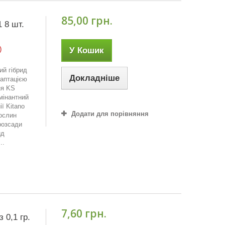
85,00 грн.
 8 шт.
)
У Кошик
ий гібрид
Докладніше
даптацією
ня KS
мінантний
ї Kitano
Додати для порівняння
рослин
розсади
ид
..
7,60 грн.
 0,1 гр.