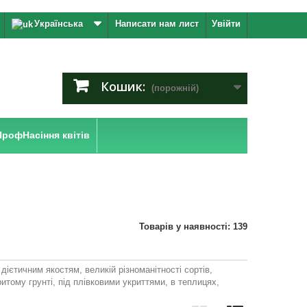
Українська
Написати нам лист
Увійти
Кошик:
(порожній)
ПрофНасіння квітів
Товарів у наявності: 139
дієтичним якостям, великій різноманітності сортів,
тому грунті, під плівковими укриттями, в теплицях,