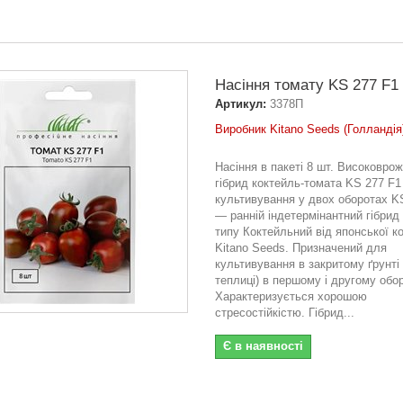
Насіння томату KS 277 F1 
Артикул:
3378П
Виробник Kitano Seeds (Голландія
Насіння в пакеті 8 шт. Високовро
гібрид коктейль-томата KS 277 F1
культивування у двох оборотах K
— ранній індетермінантний гібрид
типу Коктейльний від японської ко
Kitano Seeds. Призначений для
культивування в закритому ґрунті 
теплиці) в першому і другому обор
Характеризується хорошою
стресостійкістю. Гібрид...
Є в наявності