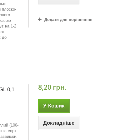
ільш
 плоско-
воного
Додати для порівняння
 масою
ує на 1-2
мат
ж до
8,20 грн.
GL 0,1
У Кошик
Докладніше
глий (100-
нню сорт.
заввишки.