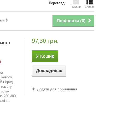
Перегляд:
Таблиця
Список
алі
Порівняти (
0
)
97,30 грн.
амото
У Кошик
)
Докладніше
на
в нового
й гібрид
 томату.
Додати для порівняння
тисто-
ю 250-300
оті та