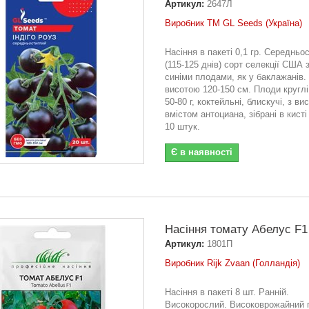
Артикул:
2647Л
Виробник ТМ GL Seeds (Україна)
Насіння в пакеті 0,1 гр. Середньо
(115-125 днів) сорт селекції США 
синіми плодами, як у баклажанів.
висотою 120-150 см. Плоди кругл
50-80 г, коктейльні, блискучі, з ви
вмістом антоциана, зібрані в кисті
10 штук.
Є в наявності
Насіння томату Абелус F1
Артикул:
1801П
Виробник Rijk Zvaan (Голландія)
Насіння в пакеті 8 шт. Ранній.
Високорослий. Високоврожайний 