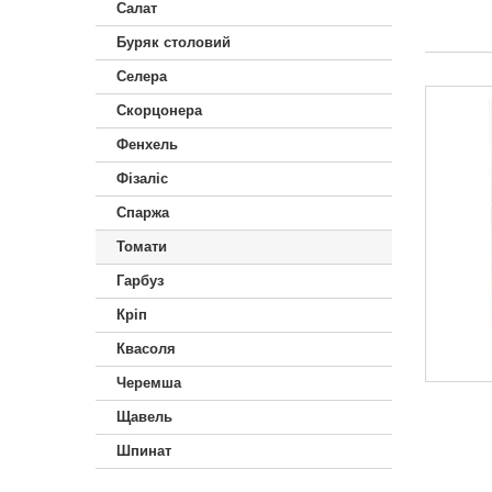
Салат
Буряк столовий
Селера
Скорцонера
Фенхель
Фізаліс
Спаржа
Томати
Гарбуз
Кріп
Квасоля
Черемша
Щавель
Шпинат