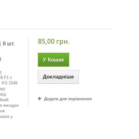
85,00 грн.
 8 шт.
)
У Кошик
д
Докладніше
9 F1 з
. KS 1549
ид-
від
Додати для порівняння
ійний
ля висадки
ня.
вання у