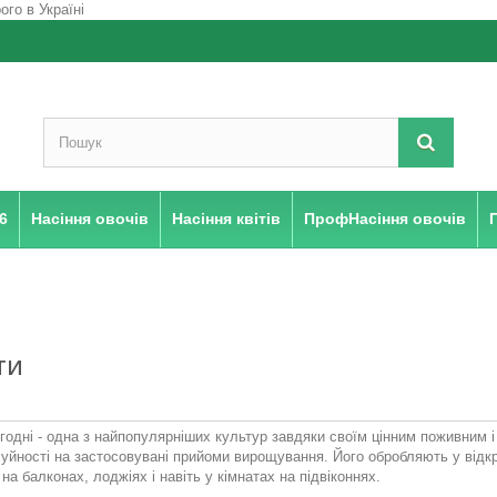
6
Насіння овочів
Насіння квітів
ПрофНасіння овочів
ТИ
годні - одна з найпопулярніших культур завдяки своїм цінним поживним і 
уйності на застосовувані прийоми вирощування. Його обробляють у відкри
 на балконах, лоджіях і навіть у кімнатах на підвіконнях.