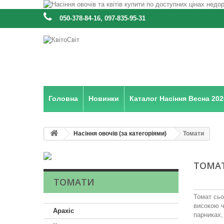
:
050-378-84-16, 097-835-95-31
Головна
Новинки
Каталог Насіння Весна 202
Насіння овочів (за категоріями)
Томати
ТОМА
ТОМАТИ
Томат сьо
високою ч
Арахіс
парниках,