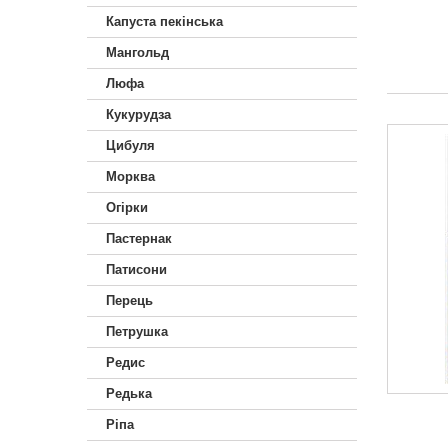
Капуста пекінська
Мангольд
Люфа
Кукурудза
Цибуля
Морква
Огірки
Пастернак
Патисони
Перець
Петрушка
Редис
Редька
Ріпа