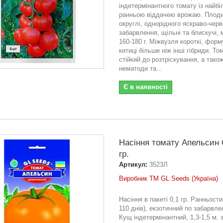
індетермінантного томату із найб
ранньою віддачею врожаю. Плоди
округлі, однорідного яскраво-чер
забарвлення, щільні та блискучі,
160-180 г. Міжвузля короткі, форм
китиці більше ніж інші гібриди. То
стійкий до розтріскування, а тако
нематоди та...
Є в наявності
Насіння томату Апельсин 
гр.
Артикул:
3523Л
Виробник ТМ GL Seeds (Україна)
Насіння в пакеті 0,1 гр. Ранньости
110 днів), екзотичний по забарвле
Кущ індетермінантний, 1,3-1,5 м. 