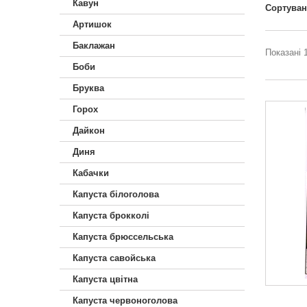
Кавун
Сортува
Артишок
Баклажан
Показані 1
Боби
Бруква
Горох
Дайкон
Диня
Кабачки
Капуста білоголова
Капуста брокколі
Капуста брюссельська
Капуста савойська
Капуста цвітна
Капуста червоноголова