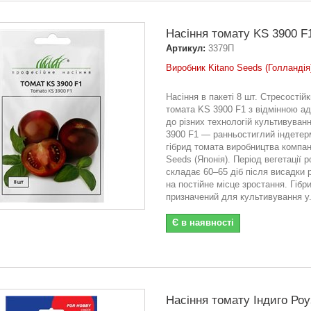
Насіння томату KS 3900 F1
Артикул:
3379П
Виробник Kitano Seeds (Голландія
Насіння в пакеті 8 шт. Стресостійк
томата KS 3900 F1 з відмінною а
до різних технологій культивуван
3900 F1 — ранньостиглий індетер
гібрид томата виробництва компані
Seeds (Японія). Період вегетації 
складає 60–65 діб після висадки 
на постійне місце зростання. Гібр
призначений для культивування у.
Є в наявності
Насіння томату Індиго Роуз