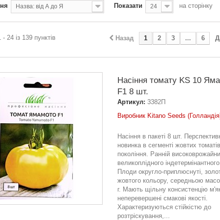
ння
Показати
на сторінку
Назва: від А до Я
24
 - 24 із 139 пунктів
Назад
1
2
3
...
6
Д
Насіння томату KS 10 Ям
F1 8 шт.
Артикул:
3382П
Виробник Kitano Seeds (Голландія
Насіння в пакеті 8 шт. Перспектив
новинка в сегменті жовтих томаті
покоління. Ранній високоврожайни
великоплідного індетермінантного
Плоди округло-приплюснуті, золо
жовтого кольору, середньою масо
г. Мають щільну консистенцію м'як
неперевершені смакові якості.
Характеризуються стійкістю до
розтріскування,...