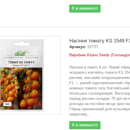
Є в наявності
Насіння томату KS 1549 F1
Артикул:
3377П
Виробник Kitano Seeds (Голландія
Насіння в пакеті 8 шт. Новий гібри
яскравого коктейль-томата KS 154
рясним, масовим плодоношенням
F1 — ранній індетермінантний гібр
новинка томата типу Коктейльний 
японських селекціонерів. Вегетац
період рослин складає 70 діб піс
розсади на постійне місце зростан
Гібрид призначений для культиву
закритому...
Є в наявності