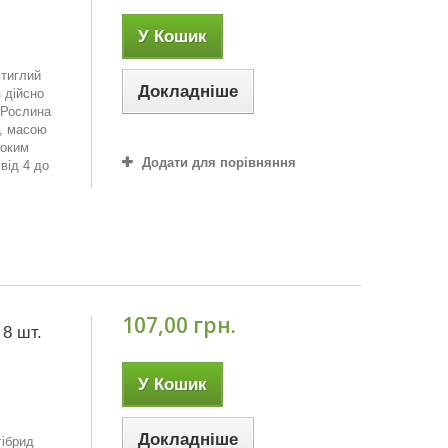
У Кошик
стиглий
Докладніше
з дійсно
 Рослина
і, масою
соким
Додати для порівняння
 від 4 до
107,00 грн.
 8 шт.
У Кошик
Докладніше
гібрид