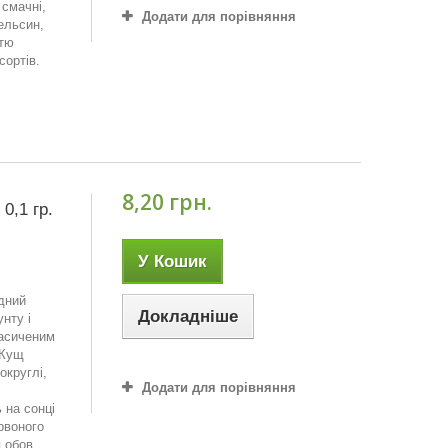
 смачні,
Додати для порівняння
ельсин,
стю
сортів.
8,20 грн.
0,1 гр.
У Кошик
ідний
Докладніше
нту і
насиченим
 Кущ
округлі,
Додати для порівняння
 на сонці
рвоного
я обов