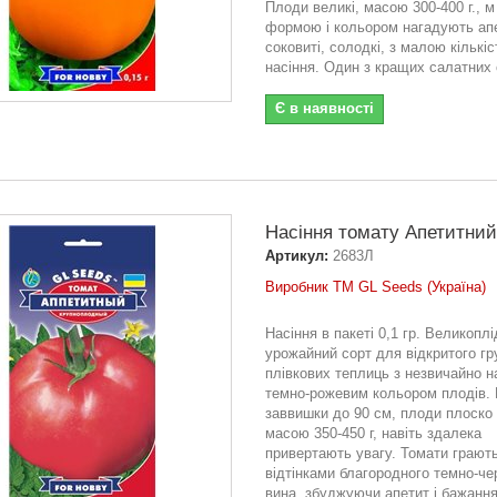
Плоди великі, масою 300-400 г., м
формою і кольором нагадують ап
соковиті, солодкі, з малою кількі
насіння. Один з кращих салатних 
Є в наявності
Насіння томату Апетитний 
Артикул:
2683Л
Виробник ТМ GL Seeds (Україна)
Насіння в пакеті 0,1 гр. Великопл
урожайний сорт для відкритого гру
плівкових теплиць з незвичайно 
темно-рожевим кольором плодів.
заввишки до 90 см, плоди плоско 
масою 350-450 г, навіть здалека
привертають увагу. Томати грають
відтінками благородного темно-че
вина, збуджуючи апетит і бажанн