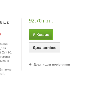
92,70 грн.
8 шт.
)
У Кошик
жайний
Докладніше
 для
S 277 F1
 томата
мпанії
Додати для порівняння
(плівкові
оті.