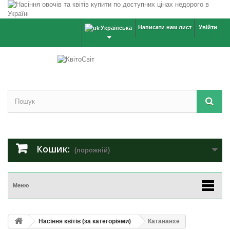
Написати нам лист
Увійти
Українська
Кошик:
(порожній)
Меню
Насіння квітів (за категоріями)
Катананхе