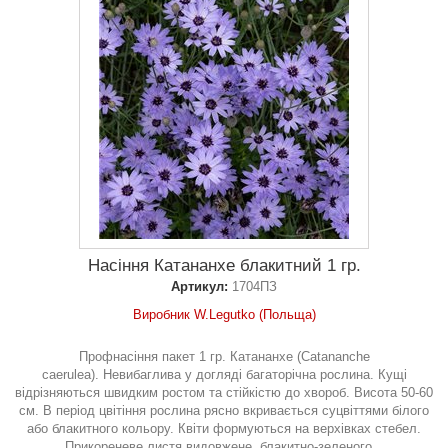
Насіння Катананхе блакитний 1 гр.
Артикул:
1704ПЗ
Виробник W.Legutko (Польща)
Профнасіння пакет 1 гр. Катананхе (Catananche
caerulea). Невибаглива у догляді багаторічна рослина. Кущі
відрізняються швидким ростом та стійкістю до хвороб. Висота 50-60
см. В період цвітіння рослина рясно вкривається суцвіттями білого
або блакитного кольору. Квіти формуються на верхівках стебел.
Прикореневе листя видовжене, блакитно-зеленого...