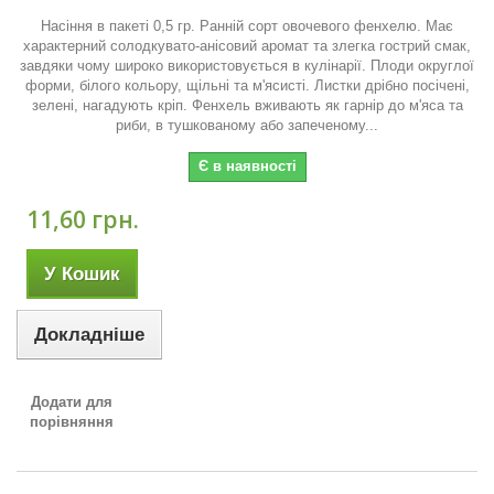
Насіння в пакеті 0,5 гр. Ранній сорт овочевого фенхелю. Має
характерний солодкувато-анісовий аромат та злегка гострий смак,
завдяки чому широко використовується в кулінарії. Плоди округлої
форми, білого кольору, щільні та м'ясисті. Листки дрібно посічені,
зелені, нагадують кріп. Фенхель вживають як гарнір до м'яса та
риби, в тушкованому або запеченому...
Є в наявності
11,60 грн.
У Кошик
Докладніше
Додати для
порівняння