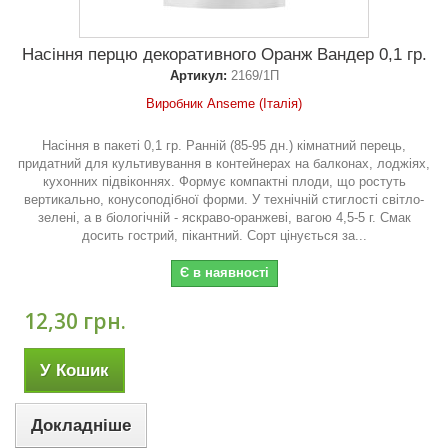
Насіння перцю декоративного Оранж Вандер 0,1 гр.
Артикул:
2169/1П
Виробник Anseme (Італія)
Насіння в пакеті 0,1 гр. Ранній (85-95 дн.) кімнатний перець,
придатний для культивування в контейнерах на балконах, лоджіях,
кухонних підвіконнях. Формує компактні плоди, що ростуть
вертикально, конусоподібної форми. У технічній стиглості світло-
зелені, а в біологічній - яскраво-оранжеві, вагою 4,5-5 г. Смак
досить гострий, пікантний. Сорт цінується за...
Є в наявності
12,30 грн.
У Кошик
Докладніше