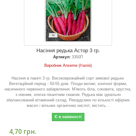
Насіння редька Астор 3 гр.
Артикул:
3350П
Виробник Anseme (Італія)
Насіння в пакеті 3 гр. Високоврожайний сорт зимової редьки.
Вегетаційний період - 50-55 днів. Плоди великі, конічної форми,
насиченого червоного забарвлення. М'якоть біла, соковита, хрустка,
з ніжним, злегка пікантним смаком. Редька має ідеально
збалансований вітамінний склад. Рекордсмен по кількості ефірних
масел і вільних органічних кислот, містить...
Є в наявності
4,70 грн.