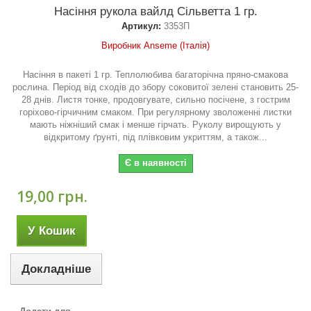
Насіння рукола вайлд Сільветта 1 гр.
Артикул:
3353П
Виробник Anseme (Італія)
Насіння в пакеті 1 гр. Теплолюбива багаторічна пряно-смакова
рослина. Період від сходів до збору соковитої зелені становить 25-
28 днів. Листя тонке, продовгувате, сильно посічене, з гострим
горіхово-гірчичним смаком. При регулярному зволоженні листки
мають ніжніший смак і менше гірчать. Руколу вирощують у
відкритому ґрунті, під плівковим укриттям, а також...
Є в наявності
19,00 грн.
У Кошик
Докладніше