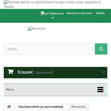
Написати нам лист
Увійти
Українська
Кошик:
(порожній)
Меню
Насіння квітів (за категоріями)
Міскантус