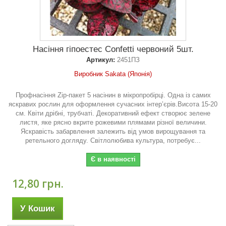
Насіння гіпоестес Confetti червоний 5шт.
Артикул:
2451ПЗ
Виробник Sakata (Японія)
Профнасіння Zip-пакет 5 насінин в мікропробірці. Одна із самих
яскравих рослин для оформлення сучасних інтер’єрів.Висота 15-20
см. Квіти дрібні, трубчаті. Декоративний ефект створює зелене
листя, яке рясно вкрите рожевими плямами різної величини.
Яскравість забарвлення залежить від умов вирощування та
ретельного догляду. Світлолюбива культура, потребує...
Є в наявності
12,80 грн.
У Кошик