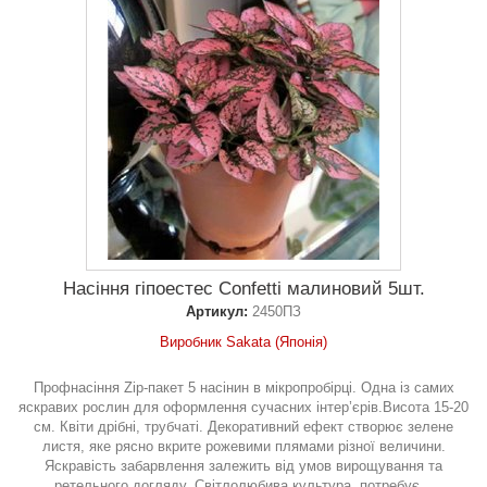
Насіння гіпоестес Confetti малиновий 5шт.
Артикул:
2450ПЗ
Виробник Sakata (Японія)
Профнасіння Zip-пакет 5 насінин в мікропробірці. Одна із самих
яскравих рослин для оформлення сучасних інтер’єрів.Висота 15-20
см. Квіти дрібні, трубчаті. Декоративний ефект створює зелене
листя, яке рясно вкрите рожевими плямами різної величини.
Яскравість забарвлення залежить від умов вирощування та
ретельного догляду. Світлолюбива культура, потребує...