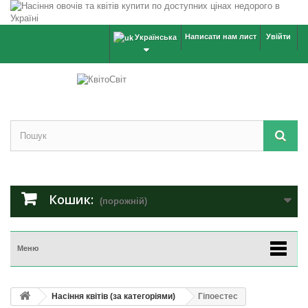
Написати нам лист
Увійти
Українська
Кошик:
(порожній)
Меню
Насіння квітів (за категоріями)
Гіпоестес