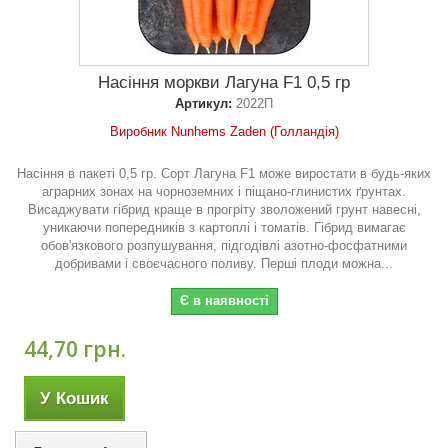
Насіння моркви Лагуна F1 0,5 гр
Артикул:
2022П
Виробник Nunhems Zaden (Голландія)
Насіння в пакеті 0,5 гр. Сорт Лагуна F1 може виростати в будь-яких
аграрних зонах на чорноземних і піщано-глинистих ґрунтах.
Висаджувати гібрид краще в прогріту зволожений грунт навесні,
уникаючи попередників з картоплі і томатів. Гібрид вимагає
обов'язкового розпушування, підгодівлі азотно-фосфатними
добривами і своєчасного поливу. Перші плоди можна...
Є в наявності
44,70 грн.
У Кошик