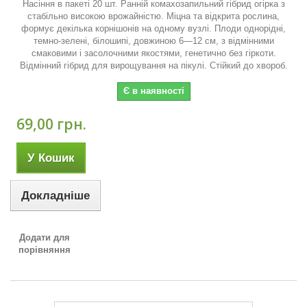
Насіння в пакеті 20 шт. Ранній комахозапильний гібрид огірка з
стабільно високою врожайністю. Міцна та відкрита рослина,
формує декілька корнішонів на одному вузлі. Плоди однорідні,
темно-зелені, білошипі, довжиною 6—12 см, з відмінними
смаковими і засолочними якостями, генетично без гіркоти.
Відмінний гібрид для вирощування на пікулі. Стійкий до хвороб.
Є в наявності
69,00 грн.
У Кошик
Докладніше
Додати для
порівняння