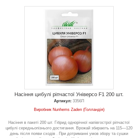
Насіння цибулі ріпчастої Універсо F1 200 шт.
Артикул:
3356П
Виробник Nunhems Zaden (Голландія)
Насіння в пакеті 200 шт. Гібрид однорічної напівгострої ріпчастої
цибулі середньопізнього достигання. Врожай збирають на 115—120
день після появи сходів . При дотриманні умов збору та сушки