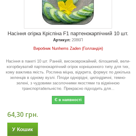
Насіння огірка Кріспіна F1 партенокарпічний 10 шт.
Артикул:
2086П
Виробник Nunhems Zaden (Голландія)
Насіння в пакеті 10 шт. Ранній, високоврожайний, білошипий, вели-
когорбкуватий партенокарпічний огірок корнішонного типу для тих,
кому важлива якість. Рослина міцна, відкрита, формує по декілька
зеленців в одному вузлі. Плоди однорідні, циліндричні, темно-
зелені, з чудовими засолочними якостями та відмінною
транспортабельністю. Прекрасно підходить для...
Є в наявності
64,30 грн.
У Кошик