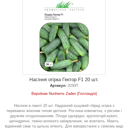
Насіння огірка Гектор F1 20 шт.
Артикул:
2030П
Виробник Nunhems Zaden (Голландія)
Насіння в пакеті 20 шт. Надранній кущовий гібрид огірка з
переважно жіночим типом цвітіння. Рослина компактна, з рясним і
дружнім плодоношенням. Плоди однорідні, крупногорб-куваті,
циліндричні, темно-зеленого забарвлення, не жовтіють. Мають
відмінний смак та щільну м'якоть. Для використання у свіжому виді