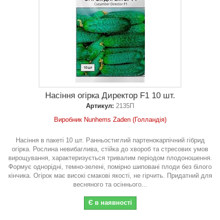
Насіння огірка Директор F1 10 шт.
Артикул:
2135П
Виробник Nunhems Zaden (Голландія)
Насіння в пакеті 10 шт. Ранньостиглий партенокарпічний гібрид
огірка. Рослина невибаглива, стійка до хвороб та стресових умов
вирощування, характеризується тривалим періодом плодоношення.
Формує однорідні, темно-зелені, помірно шиповані плоди без білого
кінчика. Огірок має високі смакові якості, не гірчить. Придатний для
весняного та осіннього...
Є в наявності