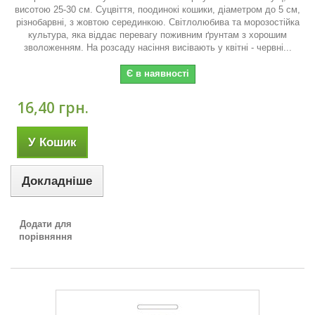
висотою 25-30 см. Суцвіття, поодинокі кошики, діаметром до 5 см,
різнобарвні, з жовтою серединкою. Світлолюбива та морозостійка
культура, яка віддає перевагу поживним ґрунтам з хорошим
зволоженням. На розсаду насіння висівають у квітні - червні...
Є в наявності
16,40 грн.
У Кошик
Докладніше
Додати для
порівняння