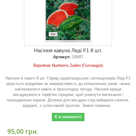
Насіння кавуна Леді F1 8 шт.
Артикул:
3306П
Виробник Nunhems Zaden (Голландія)
Насіння в пакеті 8 шт. Гібрид нідерландських селекціонерів Леді F1
цінується аграріями за невибагливість до кліматичних умов - може
зав'язуватися навіть в прохолодну погоду. Насіння краще
висаджувати в торф'яні горщики, щоб уникнути висихання і
пошкодження кореня. Ділянки для висадки слід вибирати сонячні,
відкриті, з супесчаной грунтом. Земля повинна...
Є в наявності
95,00 грн.