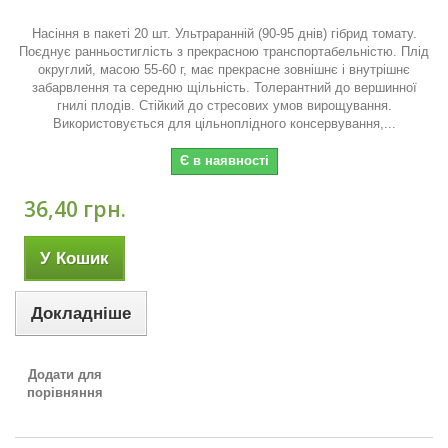
Насіння в пакеті 20 шт. Ультраранній (90-95 днів) гібрид томату.
Поєднує ранньостиглість з прекрасною транспортабельністю. Плід
округлий, масою 55-60 г, має прекрасне зовнішнє і внутрішнє
забарвлення та середню щільність. Толерантний до вершинної
гнилі плодів. Стійкий до стресових умов вирощування.
Використовується для цільноплідного консервування,...
Є в наявності
36,40 грн.
У Кошик
Докладніше
Додати для
порівняння