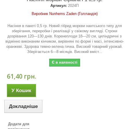
Артикул:
2024П
Виробник Nunhems Zaden (Голландія)
Насіння в пакеті 0,5 гр. Новий гібрид моркви нантського типу для
зберігання, переробки і реалізації у свіжому вигляді. Строки
дозрівання 120—130 днів. Коренеплоди 18—20 см, циліндричні з
відмінно виконаним кінчиком, вирівняні по формі і масі, інтенсивно-
оранжеві. Здорова темно-зелена гичка. Високий товарний урожай.
Зберігається 6—8 місяців. Високий вміст...
Є в наявності
61,40 грн.
У Кошик
Докладніше
Додати для