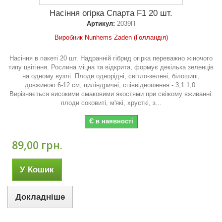
Насіння огірка Спарта F1 20 шт.
Артикул:
2039П
Виробник Nunhems Zaden (Голландія)
Насіння в пакеті 20 шт. Надранній гібрид огірка переважно жіночого
типу цвітіння. Рослина міцна та відкрита, формує декілька зеленців
на одному вузлі. Плоди однорідні, світло-зелені, білошипі,
довжиною 6-12 см, циліндричні, співвідношення - 3,1:1,0.
Вирізняється високими смаковими якостями при свіжому вживанні:
плоди соковиті, м'які, хрусткі, з...
Є в наявності
89,00 грн.
У Кошик
Докладніше