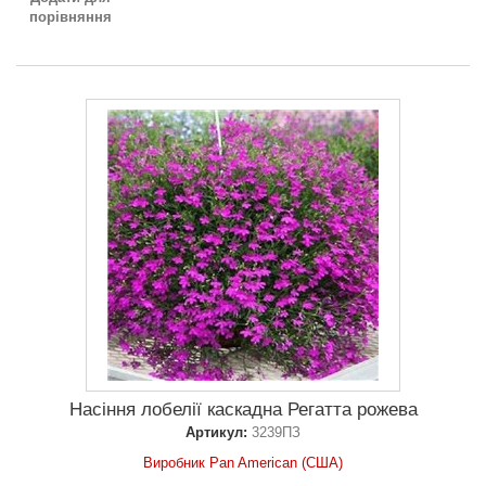
порівняння
Насіння лобелії каскадна Регатта рожева
Артикул:
3239ПЗ
Виробник Pan American (США)