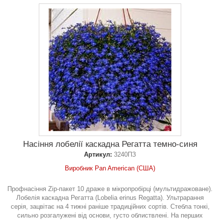
Насіння лобелії каскадна Регатта темно-синя
Артикул:
3240ПЗ
Виробник Pan American (США)
Профнасіння Zip-пакет 10 драже в мікропробірці (мультидражоване).
Лобелія каскадна Регатта (Lobelia erinus Regatta). Ультрарання
серія, зацвітає на 4 тижні раніше традиційних сортів. Стебла тонкі,
сильно розгалужені від основи, густо облиствлені. На перших