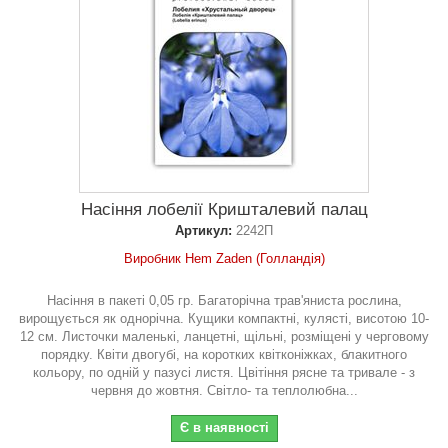
Насіння лобелії Кришталевий палац
Артикул:
2242П
Виробник Hem Zaden (Голландія)
Насіння в пакеті 0,05 гр. Багаторічна трав'яниста рослина,
вирощується як однорічна. Кущики компактні, кулясті, висотою 10-
12 см. Листочки маленькі, ланцетні, щільні, розміщені у черговому
порядку. Квіти двогубі, на коротких квітконіжках, блакитного
кольору, по одній у пазусі листя. Цвітіння рясне та тривале - з
червня до жовтня. Світло- та теплолюбна...
Є в наявності