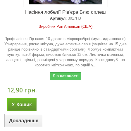
Насіння лобелії Рів'єра Блю сплеш
Артикул:
3017ПЗ
Виробник Pan American (США)
Профнасіння Zip-пакет 10 драже в мікропробірці (мультидражоване).
Ультрарання, рясно квітуча, дуже ефектна серія (зацвітає на 15 днів
раніше порівняно із стандартними сортами). Формує компактний
кущ кулястої форми, висотою близько 13 см. Листочки маленькі,
ланцетні, щільні, розміщені у черговому порядку. Квіти двогубі, на
коротких квітконіжках, по одній у...
Є в наявності
12,90 грн.
У Кошик
Докладніше