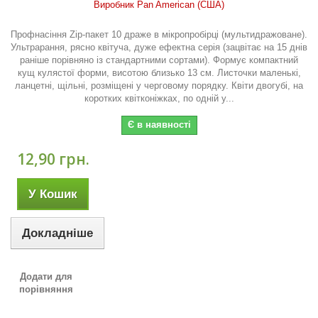
Виробник Pan American (США)
Профнасіння Zip-пакет 10 драже в мікропробірці (мультидражоване).
Ультрарання, рясно квітуча, дуже ефектна серія (зацвітає на 15 днів
раніше порівняно із стандартними сортами). Формує компактний
кущ кулястої форми, висотою близько 13 см. Листочки маленькі,
ланцетні, щільні, розміщені у черговому порядку. Квіти двогубі, на
коротких квітконіжках, по одній у...
Є в наявності
12,90 грн.
У Кошик
Докладніше
Додати для
порівняння