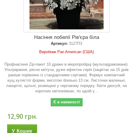
Насіння лобелії Рів'єра біла
Артикул:
3127ПЗ
Виробник Pan American (США)
Профнасіння Zip-пакет 10 драже в мікропробірці (мультидражоване).
Ультрарання, рясно квітуча, дуже ефектна серія (зацвітає на 15 днів
раніше порівняно із стандартними сортами). Формує компактний
кущ кулястої форми, висотою близько 13 см. Листочки маленькі,
ланцетні, щільні, розміщені у черговому порядку. Квіти двогубі, на
коротких квітконіжках, по одній у...
Є в наявності
12,90 грн.
У Кошик