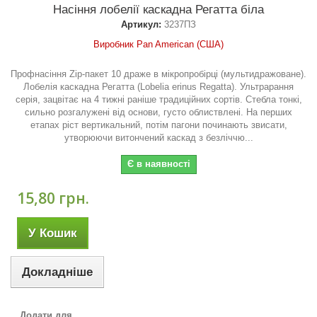
Насіння лобелії каскадна Регатта біла
Артикул:
3237ПЗ
Виробник Pan American (США)
Профнасіння Zip-пакет 10 драже в мікропробірці (мультидражоване).
Лобелія каскадна Регатта (Lobelia erinus Regatta). Ультрарання
серія, зацвітає на 4 тижні раніше традиційних сортів. Стебла тонкі,
сильно розгалужені від основи, густо облиствлені. На перших
етапах ріст вертикальний, потім пагони починають звисати,
утворюючи витончений каскад з безліччю...
Є в наявності
15,80 грн.
У Кошик
Докладніше
Додати для