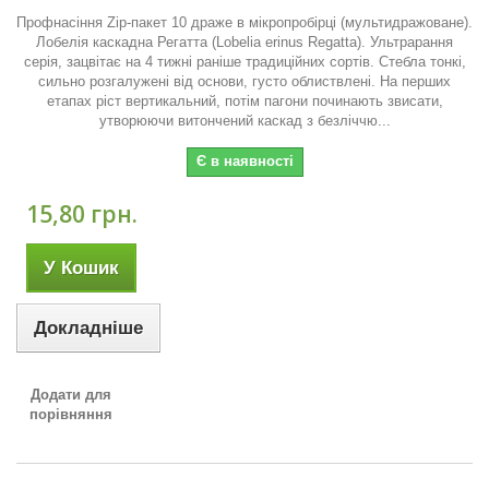
Профнасіння Zip-пакет 10 драже в мікропробірці (мультидражоване).
Лобелія каскадна Регатта (Lobelia erinus Regatta). Ультрарання
серія, зацвітає на 4 тижні раніше традиційних сортів. Стебла тонкі,
сильно розгалужені від основи, густо облиствлені. На перших
етапах ріст вертикальний, потім пагони починають звисати,
утворюючи витончений каскад з безліччю...
Є в наявності
15,80 грн.
У Кошик
Докладніше
Додати для
порівняння