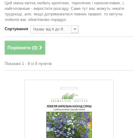
Цей ніжна квітка любить кропітких, терплячих і наполегливих, і,
найголовніше - виростити розсаду. Саме тут вас можуть чекати
труднощі, але, якщо дотримуватися певних правил, то квітуча
лобелія вас обов'язково порадує.
Сортування
Назва: від А до Я
Порівняти (
0
)
Показані 1 - 8 із 8 пунктів