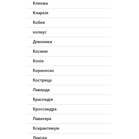
Клеома
Кларкія
Кобея
колеус
Дзвоники
Космея
Кохія
Кореопсис
Кострица
Лаванда
Краспедія
Кроссандра
Лаватера
Ксерантемум
Левізія