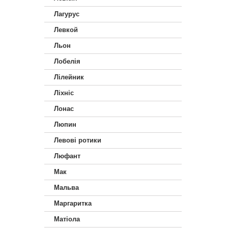
Лагурус
Левкой
Льон
Лобелія
Лілейник
Ліхніс
Лонас
Люпин
Левові ротики
Люфант
Мак
Мальва
Маргаритка
Матіола