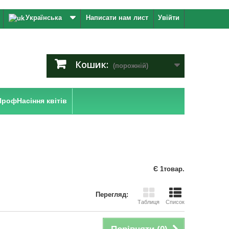
Українська
Написати нам лист
Увійти
Кошик:
(порожній)
ПрофНасіння квітів
Є 1товар.
Перегляд:
Таблиця
Список