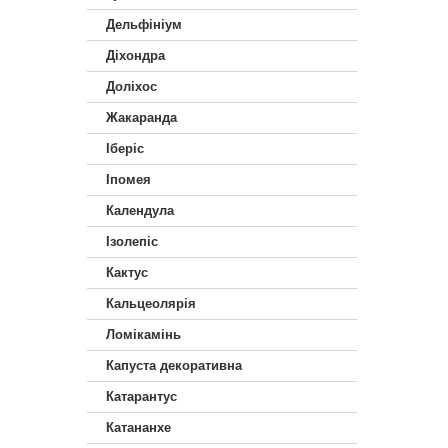
Дельфініум
Діхондра
Доліхос
Жакаранда
Іберiс
Іпомея
Календула
Ізолепіс
Кактус
Кальцеолярія
Ломікамінь
Капуста декоративна
Катарантус
Катананхе