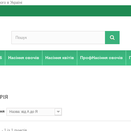
6
Насіння овочів
Насіння квітів
ПрофНасіння овочів
РІЯ
ння
Назва: від А до Я
 - 1 із 1 пунктів