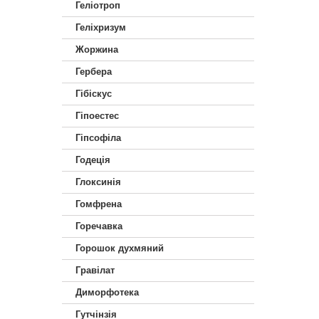
Геліотроп
Геліхризум
Жоржина
Гербера
Гібіскус
Гіпоестес
Гіпсофіла
Годеція
Глоксинія
Гомфрена
Горечавка
Горошок духмяний
Гравілат
Диморфотека
Гутчінзія