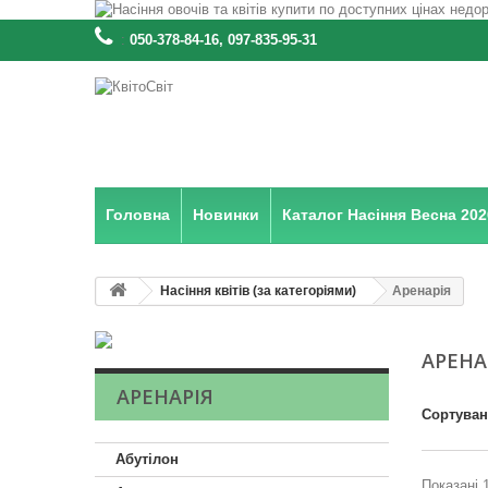
:
050-378-84-16, 097-835-95-31
Головна
Новинки
Каталог Насіння Весна 202
Насіння квітів (за категоріями)
Аренарія
АРЕНА
АРЕНАРІЯ
Сортува
Абутілон
Показані 1