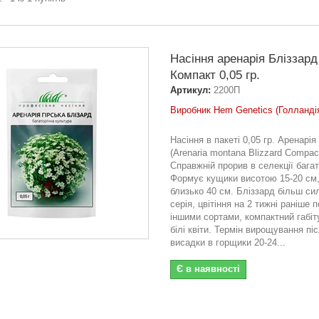
Насіння аренарія Бліззард
Компакт 0,05 гр.
Артикул:
2200П
Виробник Hem Genetics (Голланді
Насіння в пакеті 0,05 гр. Аренарі
(Arenaria montana Blizzard Compact
Справжній прорив в селекції багат
Формує кущики висотою 15-20 см
близько 40 см. Бліззард більш с
серія, цвітіння на 2 тижні раніше 
іншими сортами, компактний габіту
білі квіти. Термін вирощування пі
висадки в горщики 20-24...
Є в наявності