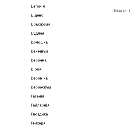
Бегонія
Показані 1
Біденс
Брахікома
Будлея
Волошка
Венедіум
Вербена
Віола
Вероніка
Вербаскум
Газанія
Гайлардія
Гвоздика
Гейхера