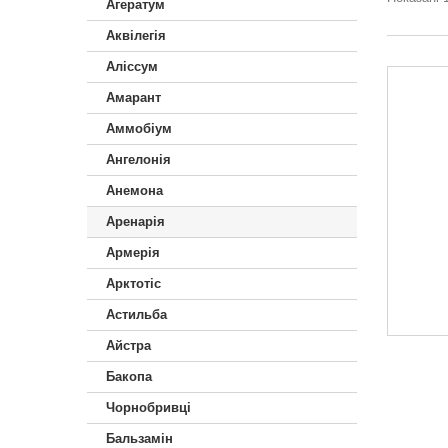
Агератум
Аквілегія
Аліссум
Амарант
Аммобіум
Ангелонія
Анемона
Аренарія
Армерія
Арктотiс
Астильба
Айстра
Бакопа
Чорнобривці
Бальзамін