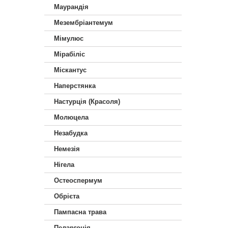
Маурандія
Мезембріантемум
Мімулюс
Мірабіліс
Міскантус
Наперстянка
Настурція (Красоля)
Молюцела
Незабудка
Немезiя
Нігела
Остеоспермум
Обрієта
Пампасна трава
Пеларгонія