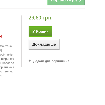
Порівняти (
0
)
29,60 грн.
У Кошик
я)
Докладніше
я монтана
).
орічників.
, шириною
Додати для порівняння
ильноросла
порівняно з
с, великі
сля