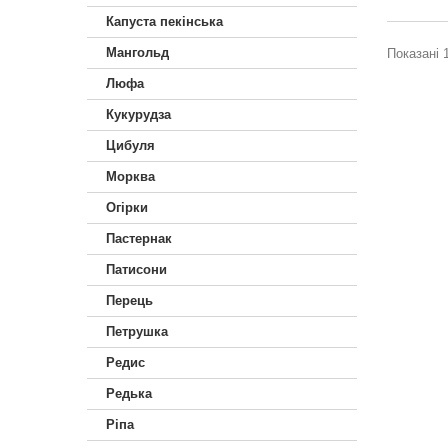
Капуста пекінська
Мангольд
Показані 1
Люфа
Кукурудза
Цибуля
Морква
Огірки
Пастернак
Патисони
Перець
Петрушка
Редис
Редька
Ріпа