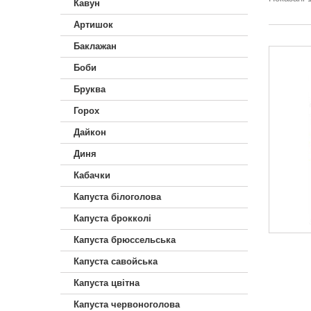
Кавун
Артишок
Баклажан
Боби
Бруква
Горох
Дайкон
Диня
Кабачки
Капуста білоголова
Капуста брокколі
Капуста брюссельська
Капуста савойська
Капуста цвітна
Капуста червоноголова