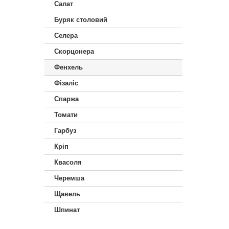
Салат
Буряк столовий
Селера
Скорцонера
Фенхель
Фізаліс
Спаржа
Томати
Гарбуз
Кріп
Квасоля
Черемша
Щавель
Шпинат