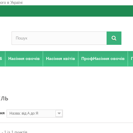
6
Насіння овочів
Насіння квітів
ПрофНасіння овочів
ЕЛЬ
ння
Назва: від А до Я
 - 1 із 1 пунктів