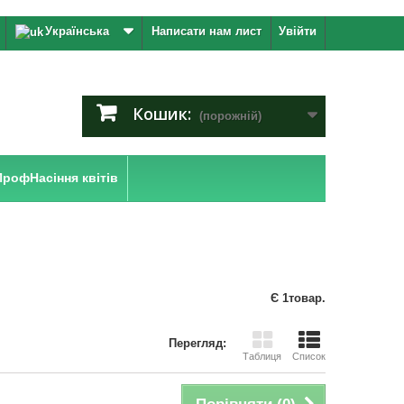
Українська
Написати нам лист
Увійти
Кошик:
(порожній)
ПрофНасіння квітів
Є 1товар.
Перегляд:
Таблиця
Список