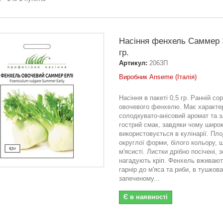
Насіння фенхель Саммер Э
гр.
Артикул:
2063П
Виробник Anseme (Італія)
Насіння в пакеті 0,5 гр. Ранній со
овочевого фенхелю. Має характе
солодкувато-анісовий аромат та з
гострий смак, завдяки чому широ
використовується в кулінарії. Пл
округлої форми, білого кольору, щ
м'ясисті. Листки дрібно посічені, з
нагадують кріп. Фенхель вживают
гарнір до м'яса та риби, в тушков
запеченому...
Є в наявності