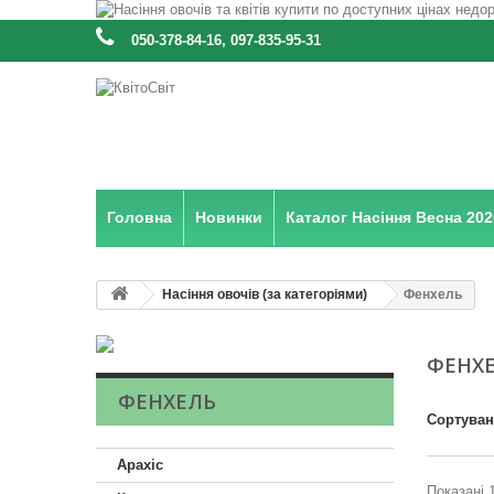
:
050-378-84-16, 097-835-95-31
Головна
Новинки
Каталог Насіння Весна 202
Насіння овочів (за категоріями)
Фенхель
ФЕНХ
ФЕНХЕЛЬ
Сортува
Арахіс
Показані 1