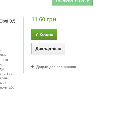
Порівняти (
0
)
11,60 грн.
рлі 0,5
У Кошик
Докладніше
рт
рний
легка
ко
Додати для порівняння
оди
ільні та
елені,
ь як
аному або