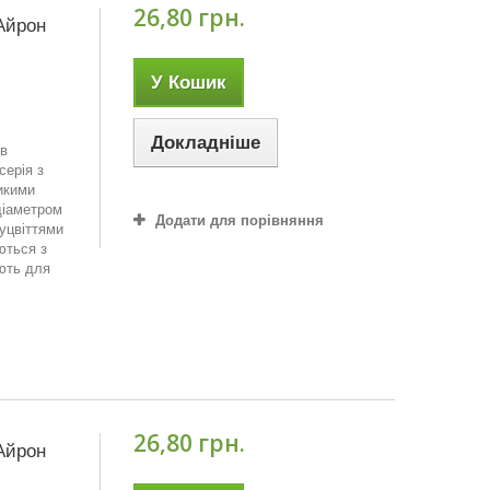
26,80 грн.
 Айрон
У Кошик
Докладніше
 в
серія з
икими
діаметром
Додати для порівняння
уцвіттями
ються з
ють для
26,80 грн.
 Айрон