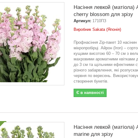
Насіння левкой (матіола)
cherry blossom для зрізу
Артикул:
1710ПЗ
Виробник Sakata (Японія)
Профнасіння Zip-пакет 10 насінин
мікропробірці. Айрон (Iron) – сорто
кущами висотою 60 – 70 см з вел
махровими ароматними квітками 
до 3 см та щільними ефектними с
різного забарвлення, які розпуска
червня по вересень. Використову
створення букетів.
Є в наявності
Насіння левкой (матіола)
marine для зрізу