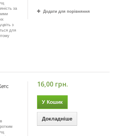
кущ
яність за
Додати для порівняння
зними
их
цвіть з
ться для
итому
16,00 грн.
Кетс
У Кошик
Докладніше
 в
оротким
кущ