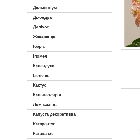
Дельфініум
Діхондра
Доліхос
Жакаранда
Іберiс
Іпомея
Календула
Ізолепіс
Кактус
Кальцеолярія
Ломікамінь
Капуста декоративна
Катарантус
Катананхе