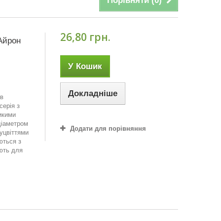
Порівняти (
0
)
26,80 грн.
 Айрон
У Кошик
Докладніше
 в
серія з
икими
діаметром
Додати для порівняння
уцвіттями
ються з
ють для