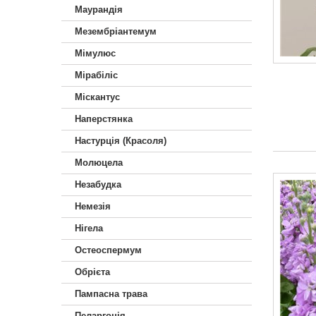
Маурандія
Мезембріантемум
Мімулюс
Мірабіліс
Міскантус
Наперстянка
Настурція (Красоля)
Молюцела
Незабудка
Немезiя
Нігела
Остеоспермум
Обрієта
Пампасна трава
Пеларгонія