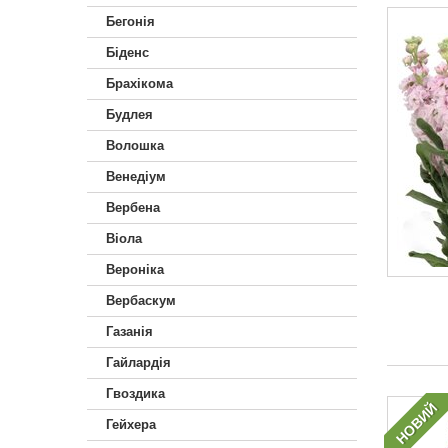
Бегонія
Біденс
Брахікома
Будлея
Волошка
Венедіум
Вербена
Віола
Вероніка
Вербаскум
Газанія
Гайлардія
Гвоздика
НОВИЙ
Гейхера