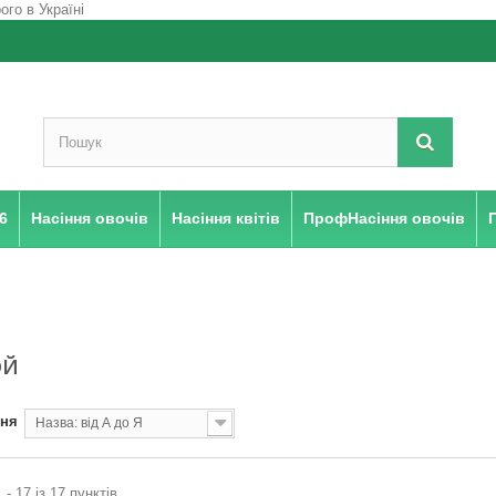
6
Насіння овочів
Насіння квітів
ПрофНасіння овочів
ОЙ
ння
Назва: від А до Я
 - 17 із 17 пунктів