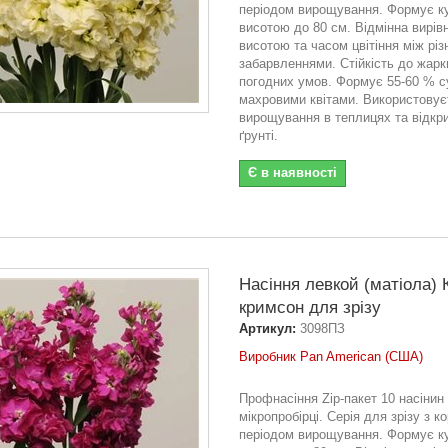
періодом вирощування. Формує 
висотою до 80 см. Відмінна вирівн
висотою та часом цвітіння між рі
забарвленнями. Стійкість до жарк
погодних умов. Формує 55-60 % су
махровими квітами. Використовує
вирощування в теплицях та відкр
ґрунті.
Є в наявності
Насіння левкой (матіола) 
кримсон для зрізу
Артикул:
3098ПЗ
Виробник Pan American (США)
Профнасіння Zip-пакет 10 насінин
мікропробірці. Серія для зрізу з к
періодом вирощування. Формує 