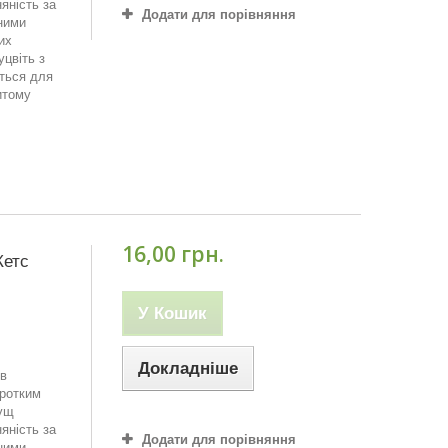
яність за
Додати для порівняння
зними
их
цвіть з
ться для
итому
16,00 грн.
Кетс
У Кошик
Докладніше
 в
оротким
кущ
яність за
Додати для порівняння
зними