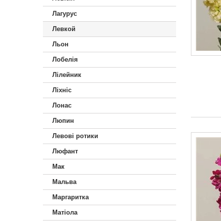
Лагурус
Левкой
Льон
Лобелія
Лілейник
Ліхніс
Лонас
Люпин
Левові ротики
Люфант
Мак
Мальва
Маргаритка
Матіола