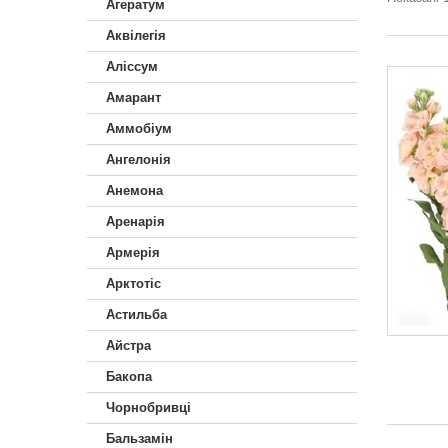
Агератум
Аквілегія
Аліссум
Амарант
Аммобіум
Ангелонія
Анемона
Аренарія
Армерія
Арктотiс
Астильба
Айстра
Бакопа
Чорнобривці
Бальзамін