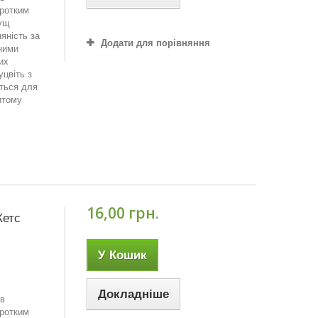
оротким
кущ
яність за
Додати для порівняння
зними
их
цвіть з
ться для
итому
16,00 грн.
Кетс
У Кошик
Докладніше
 в
оротким