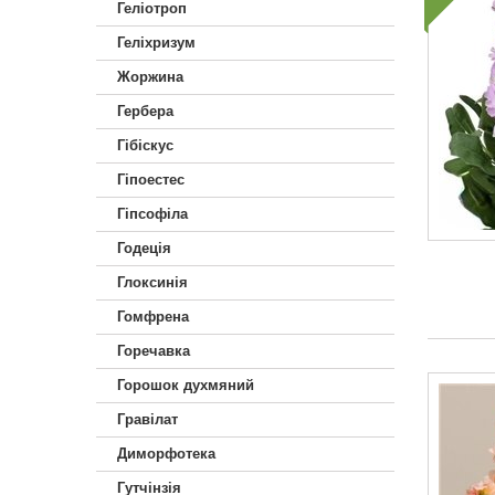
Геліотроп
Геліхризум
Жоржина
Гербера
Гібіскус
Гіпоестес
Гіпсофіла
Годеція
Глоксинія
Гомфрена
Горечавка
Горошок духмяний
Гравілат
Диморфотека
Гутчінзія