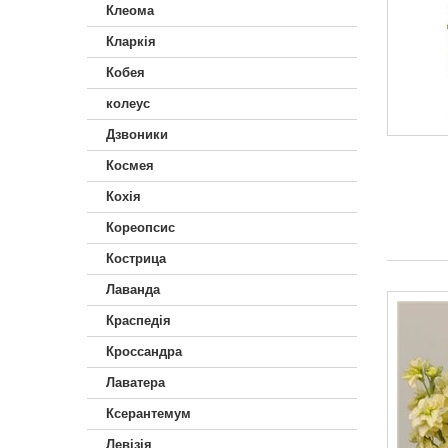
Клеома
Кларкія
Кобея
колеус
Дзвоники
Космея
Кохія
Кореопсис
Кострица
Лаванда
Краспедія
Кроссандра
Лаватера
Ксерантемум
Левізія