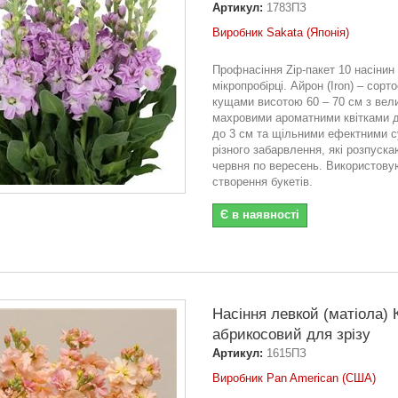
Артикул:
1783ПЗ
Виробник Sakata (Японія)
Профнасіння Zip-пакет 10 насінин
мікропробірці. Айрон (Iron) – сорто
кущами висотою 60 – 70 см з вел
махровими ароматними квітками 
до 3 см та щільними ефектними с
різного забарвлення, які розпуска
червня по вересень. Використову
створення букетів.
Є в наявності
Насіння левкой (матіола) 
абрикосовий для зрізу
Артикул:
1615ПЗ
Виробник Pan American (США)