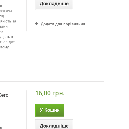
Докладніше
 в
оротким
кущ
яність за
Додати для порівняння
зними
их
цвіть з
ться для
итому
16,00 грн.
Кетс
У Кошик
Докладніше
 в