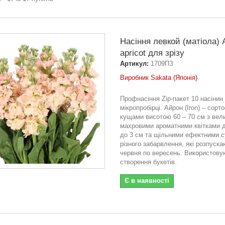
Насіння левкой (матіола)
apricot для зрізу
Артикул:
1709ПЗ
Виробник Sakata (Японія)
Профнасіння Zip-пакет 10 насінин
мікропробірці. Айрон (Iron) – сорто
кущами висотою 60 – 70 см з вел
махровими ароматними квітками 
до 3 см та щільними ефектними с
різного забарвлення, які розпуска
червня по вересень. Використову
створення букетів.
Є в наявності