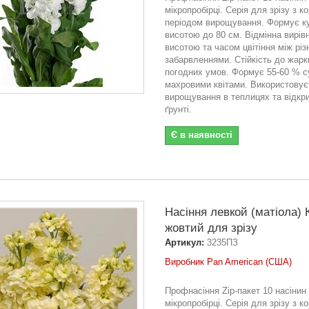
мікропробірці. Серія для зрізу з к
періодом вирощування. Формує 
висотою до 80 см. Відмінна вирівн
висотою та часом цвітіння між рі
забарвленнями. Стійкість до жарк
погодних умов. Формує 55-60 % су
махровими квітами. Використовує
вирощування в теплицях та відкр
ґрунті.
Є в наявності
Насіння левкой (матіола) 
жовтий для зрізу
Артикул:
3235ПЗ
Виробник Pan American (США)
Профнасіння Zip-пакет 10 насінин
мікропробірці. Серія для зрізу з к