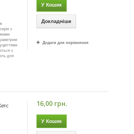
У Кошик
Докладніше
 в
серія з
икими
діаметром
Додати для порівняння
уцвіттями
ються з
ють для
16,00 грн.
Кетс
У Кошик