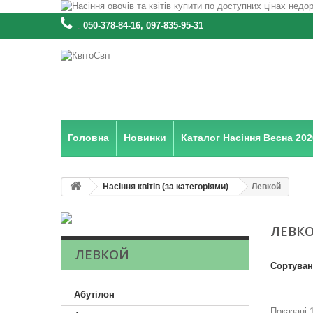
:
050-378-84-16, 097-835-95-31
Головна
Новинки
Каталог Насіння Весна 202
Насіння квітів (за категоріями)
Левкой
ЛЕВК
ЛЕВКОЙ
Сортува
Абутілон
Показані 1