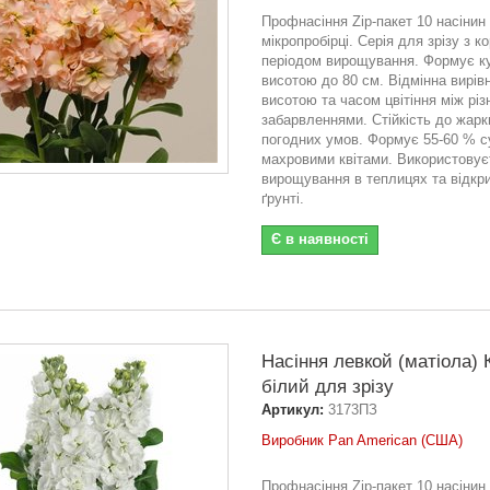
Профнасіння Zip-пакет 10 насінин
мікропробірці. Серія для зрізу з к
періодом вирощування. Формує 
висотою до 80 см. Відмінна вирівн
висотою та часом цвітіння між рі
забарвленнями. Стійкість до жарк
погодних умов. Формує 55-60 % су
махровими квітами. Використовує
вирощування в теплицях та відкр
ґрунті.
Є в наявності
Насіння левкой (матіола) 
білий для зрізу
Артикул:
3173ПЗ
Виробник Pan American (США)
Профнасіння Zip-пакет 10 насінин