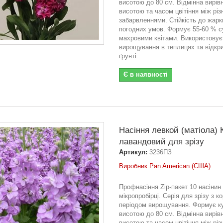
висотою до 80 см. Відмінна вирівн
висотою та часом цвітіння між рі
забарвленнями. Стійкість до жарк
погодних умов. Формує 55-60 % су
махровими квітами. Використовує
вирощування в теплицях та відкр
ґрунті.
Є в наявності
Насіння левкой (матіола) 
лавандовий для зрізу
Артикул:
3236ПЗ
Виробник Pan American (США)
Профнасіння Zip-пакет 10 насінин
мікропробірці. Серія для зрізу з к
періодом вирощування. Формує 
висотою до 80 см. Відмінна вирівн
висотою та часом цвітіння між рі