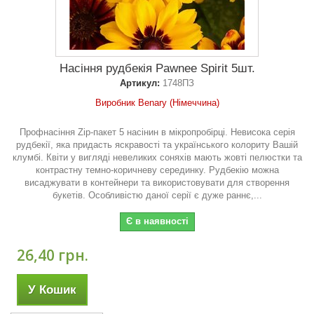
Насіння рудбекія Pawnee Spirit 5шт.
Артикул:
1748ПЗ
Виробник Benary (Німеччина)
Профнасіння Zip-пакет 5 насінин в мікропробірці. Невисока серія
рудбекії, яка придасть яскравості та українського колориту Вашій
клумбі. Квіти у вигляді невеликих соняхів мають жовті пелюстки та
контрастну темно-коричневу серединку. Рудбекію можна
висаджувати в контейнери та використовувати для створення
букетів. Особливістю даної серії є дуже раннє,...
Є в наявності
26,40 грн.
У Кошик