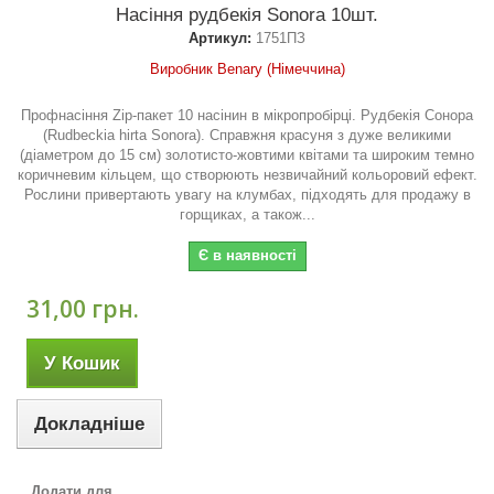
Насіння рудбекія Sonora 10шт.
Артикул:
1751ПЗ
Виробник Benary (Німеччина)
Профнасіння Zip-пакет 10 насінин в мікропробірці. Рудбекія Сонора
(Rudbeckia hirta Sonora). Справжня красуня з дуже великими
(діаметром до 15 см) золотисто-жовтими квітами та широким темно
коричневим кільцем, що створюють незвичайний кольоровий ефект.
Рослини привертають увагу на клумбах, підходять для продажу в
горщиках, а також...
Є в наявності
31,00 грн.
У Кошик
Докладніше
Додати для