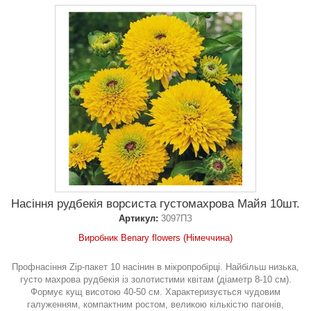
Насіння рудбекія ворсиста густомахрова Майя 10шт.
Артикул:
3097ПЗ
Виробник Benary flowers (Німеччина)
Профнасіння Zip-пакет 10 насінин в мікропробірці. Найбільш низька,
густо махрова рудбекія із золотистими квітам (діаметр 8-10 см).
Формує кущ висотою 40-50 см. Характеризується чудовим
галуженням, компактним ростом, великою кількістю пагонів,