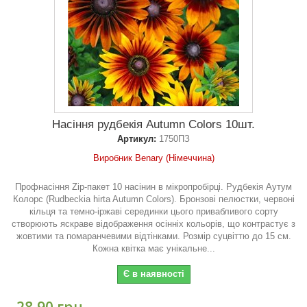
Насіння рудбекія Autumn Colors 10шт.
Артикул:
1750ПЗ
Виробник Benary (Німеччина)
Профнасіння Zip-пакет 10 насінин в мікропробірці. Рудбекія Аутум
Колорс (Rudbeckia hirta Autumn Colors). Бронзові пелюстки, червоні
кільця та темно-іржаві серединки цього привабливого сорту
створюють яскраве відображення осінніх кольорів, що контрастує з
жовтими та помаранчевими відтінками. Розмір суцвіттю до 15 см.
Кожна квітка має унікальне...
Є в наявності