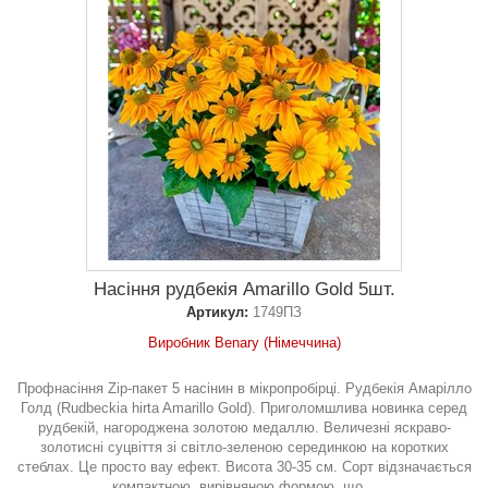
Насіння рудбекія Amarillo Gold 5шт.
Артикул:
1749ПЗ
Виробник Benary (Німеччина)
Профнасіння Zip-пакет 5 насінин в мікропробірці. Рудбекія Амарілло
Голд (Rudbeckia hirta Amarillo Gold). Приголомшлива новинка серед
рудбекій, нагороджена золотою медаллю. Величезні яскраво-
золотисні суцвіття зі світло-зеленою серединкою на коротких
стеблах. Це просто вау ефект. Висота 30-35 см. Сорт відзначається
компактною, вирівняною формою, що...