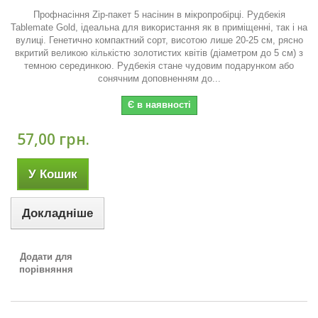
Профнасіння Zip-пакет 5 насінин в мікропробірці. Рудбекія
Tablemate Gold, ідеальна для використання як в приміщенні, так і на
вулиці. Генетично компактний сорт, висотою лише 20-25 см, рясно
вкритий великою кількістю золотистих квітів (діаметром до 5 см) з
темною серединкою. Рудбекія стане чудовим подарунком або
сонячним доповненням до...
Є в наявності
57,00 грн.
У Кошик
Докладніше
Додати для
порівняння