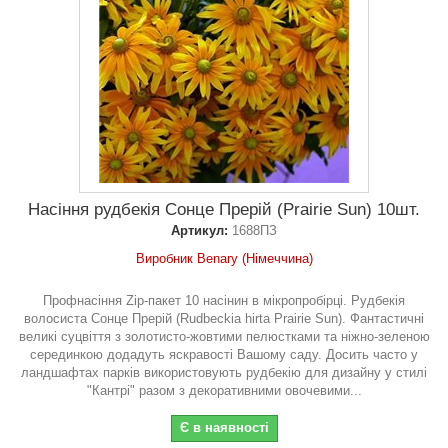
Насіння рудбекія Сонце Прерій (Prairie Sun) 10шт.
Артикул:
1688ПЗ
Виробник Benary (Німеччина)
Профнасіння Zip-пакет 10 насінин в мікропробірці. Рудбекія
волосиста Сонце Прерій (Rudbeckia hirta Prairie Sun). Фантастичні
великі суцвіття з золотисто-жовтими пелюстками та ніжно-зеленою
серединкою додадуть яскравості Вашому саду. Досить часто у
ландшафтах парків використовують рудбекію для дизайну у стилі
"Кантрі" разом з декоративними овочевими...
Є в наявності