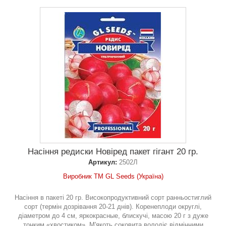
Насіння редиски Новіред пакет гігант 20 гр.
Артикул:
2502Л
Виробник ТМ GL Seeds (Україна)
Насіння в пакеті 20 гр. Високопродуктивний сорт ранньостиглий
сорт (термін дозрівання 20-21 днів). Коренеплоди округлі,
діаметром до 4 см, яркокрасные, блискучі, масою 20 г з дуже
тонким «хвостиком». М'якоть соковита володіє відмінними