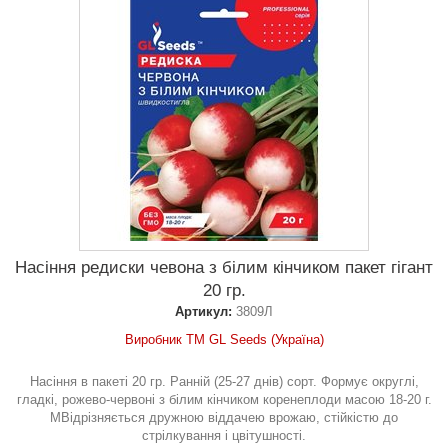
Насіння редиски чевона з білим кінчиком пакет гігант
20 гр.
Артикул:
3809Л
Виробник ТМ GL Seeds (Україна)
Насіння в пакеті 20 гр. Ранній (25-27 днів) сорт. Формує округлі,
гладкі, рожево-червоні з білим кінчиком коренеплоди масою 18-20 г.
МВідрізняється дружною віддачею врожаю, стійкістю до
стрілкування і цвітушності.