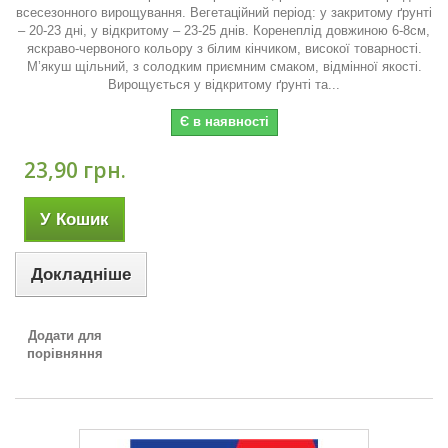
всесезонного вирощування. Вегетаційний період: у закритому ґрунті
– 20-23 дні, у відкритому – 23-25 днів. Коренеплід довжиною 6-8см,
яскраво-червоного кольору з білим кінчиком, високої товарності.
М’якуш щільний, з солодким приємним смаком, відмінної якості.
Вирощується у відкритому ґрунті та...
Є в наявності
23,90 грн.
У Кошик
Докладніше
Додати для
порівняння