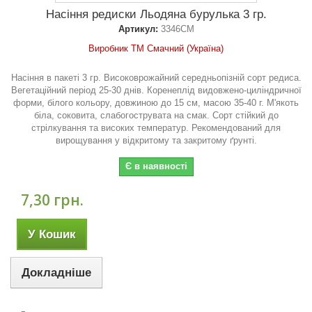
Насіння редиски Льодяна бурулька 3 гр.
Артикул:
3346СМ
Виробник ТМ Смачний (Україна)
Насіння в пакеті 3 гр. Високоврожайний середньопізній сорт редиса.
Вегетаційний період 25-30 днів. Коренеплід видовжено-циліндричної
форми, білого кольору, довжиною до 15 см, масою 35-40 г. М'якоть
біла, соковита, слабогострувата на смак. Сорт стійкий до
стрілкування та високих температур. Рекомендований для
вирощування у відкритому та закритому ґрунті.
Є в наявності
7,30 грн.
У Кошик
Докладніше