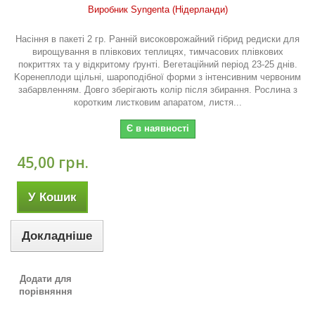
Виробник Syngenta (Нідерланди)
Насіння в пакеті 2 гр. Ранній високоврожайний гібрид редиски для
вирощування в плівкових теплицях, тимчасових плівкових
покриттях та у відкритому ґрунті. Вегетаційний період 23-25 днів.
Kоренеплоди щільні, шароподібної форми з інтенсивним червоним
забарвленням. Довго зберігають колір після збирання. Рослина з
коротким листковим апаратом, листя...
Є в наявності
45,00 грн.
У Кошик
Докладніше
Додати для
порівняння