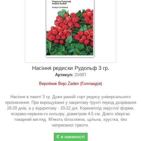
Насіння редиски Рудольф 3 гр.
Артикул:
2048П
Виробник Bejo Zaden (Голландія)
Насіння в пакеті 3 гр. Дуже ранній сорт редису універсального
призначення. При вирощуванні у закритому ґрунті період дозрівання
18-20 днів, а у відкритому - 20-22 дні. Коренеплід округлої форми,
яскраво-червоно-го кольору, діаметром 4-5 см. Довго зберігає
товарний вигляд. М'якоть білосніжна, щільна, хрустка, без
неприємної гіркоти.
Є в наявності