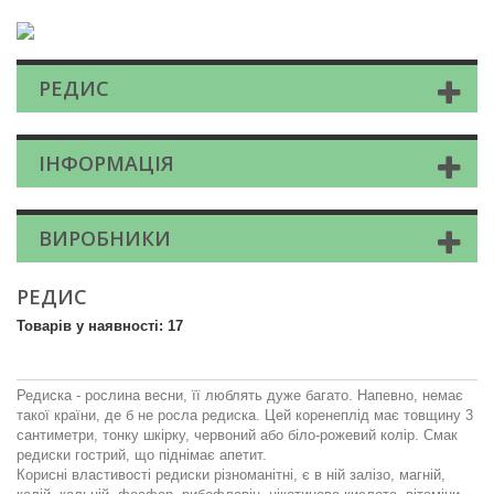
РЕДИС
ІНФОРМАЦІЯ
ВИРОБНИКИ
РЕДИС
Товарів у наявності: 17
Редиска - рослина весни, її люблять дуже багато. Напевно, немає
такої країни, де б не росла редиска. Цей коренеплід має товщину 3
сантиметри, тонку шкірку, червоний або біло-рожевий колір. Смак
редиски гострий, що піднімає апетит.
Корисні властивості редиски різноманітні, є в ній залізо, магній,