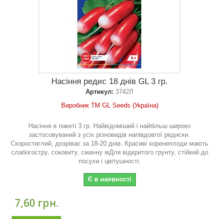
Насіння редис 18 днів GL 3 гр.
Артикул:
3742Л
Виробник ТМ GL Seeds (Україна)
Насіння в пакеті 3 гр. Найвідоміший і найбільш широко
застосовуваний з усіх різновидів напівдовгої редиски.
Скоростиглий, дозріває за 18-20 днів. Красиві коренеплоди мають
слабогостру, соковиту, смачну мДля відкритого грунту, стійкий до
посухи і цвітушності.
Є в наявності
7,60 грн.