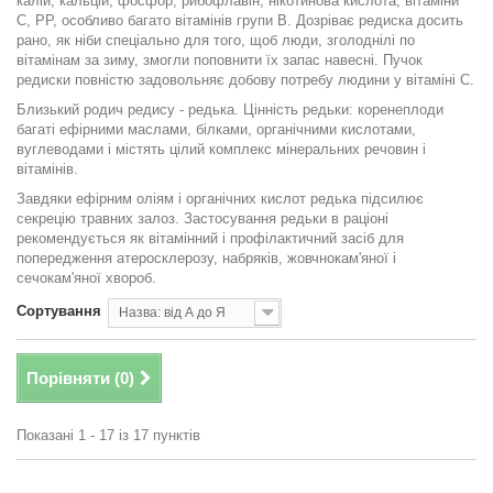
калій, кальцій, фосфор, рибофлавін, нікотинова кислота, вітаміни
С, РР, особливо багато вітамінів групи В. Дозріває редиска досить
рано, як ніби спеціально для того, щоб люди, зголоднілі по
вітамінам за зиму, змогли поповнити їх запас навесні. Пучок
редиски повністю задовольняє добову потребу людини у вітаміні С.
Близький родич редису - редька. Цінність редьки: коренеплоди
багаті ефірними маслами, білками, органічними кислотами,
вуглеводами і містять цілий комплекс мінеральних речовин і
вітамінів.
Завдяки ефірним оліям і органічних кислот редька підсилює
секрецію травних залоз. Застосування редьки в раціоні
рекомендується як вітамінний і профілактичний засіб для
попередження атеросклерозу, набряків, жовчнокам'яної і
сечокам'яної хвороб.
Сортування
Назва: від А до Я
Порівняти (
0
)
Показані 1 - 17 із 17 пунктів