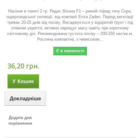
Насіння в пакеті 2 гр. Редис Вієнна F1 – ранній гібрид типу Сора,
нідерландської селекції, від компанії Enza Zaden. Період вегетації
триває 20-25 днів від посіву. Висаджується у відкритий ґрунт і під
плівкові укриття, активно нарощує масу навіть при короткому
світловому дні. Рекомендована густота посіву – 200-250 нас/кв.м.
Рослина компактна, з невисоким...
Є в наявності
36,20 грн.
У Кошик
Докладніше
Додати для
порівняння