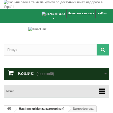
Написати нам лист
Увійти
Українська
Кошик:
(порожній)
Меню
Насіння квітів (за категоріями)
Диморфотека