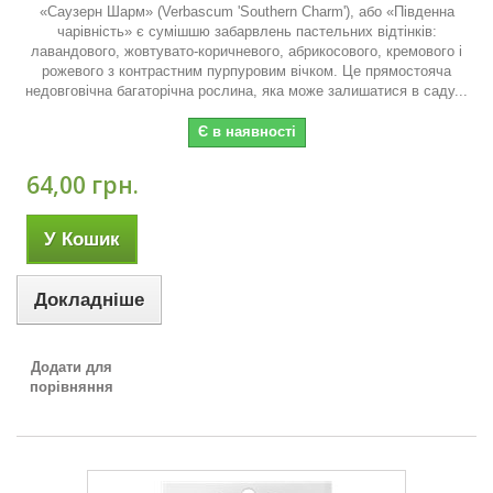
«Саузерн Шарм» (Verbascum 'Southern Charm'), або «Південна
чарівність» є сумішшю забарвлень пастельних відтінків:
лавандового, жовтувато-коричневого, абрикосового, кремового і
рожевого з контрастним пурпуровим вічком. Це прямостояча
недовговічна багаторічна рослина, яка може залишатися в саду...
Є в наявності
64,00 грн.
У Кошик
Докладніше
Додати для
порівняння