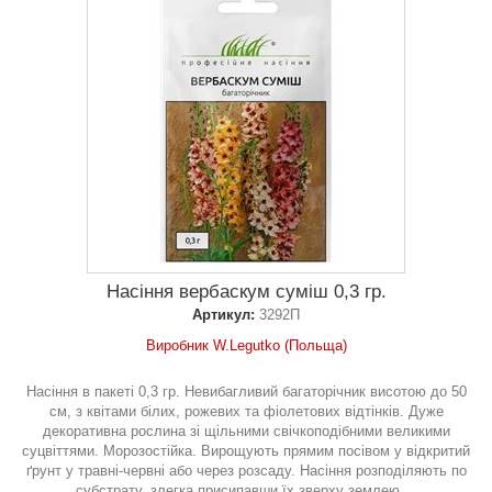
Насіння вербаскум суміш 0,3 гр.
Артикул:
3292П
Виробник W.Legutko (Польща)
Насіння в пакеті 0,3 гр. Невибагливий багаторічник висотою до 50
см, з квітами білих, рожевих та фіолетових відтінків. Дуже
декоративна рослина зі щільними свічкоподібними великими
суцвіттями. Морозостійка. Вирощують прямим посівом у відкритий
ґрунт у травні-червні або через розсаду. Насіння розподіляють по
субстрату, злегка присипавши їх зверху землею....