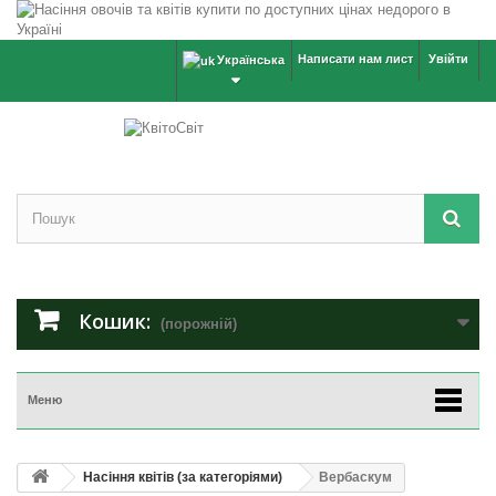
Написати нам лист
Увійти
Українська
Кошик:
(порожній)
Меню
Насіння квітів (за категоріями)
Вербаскум