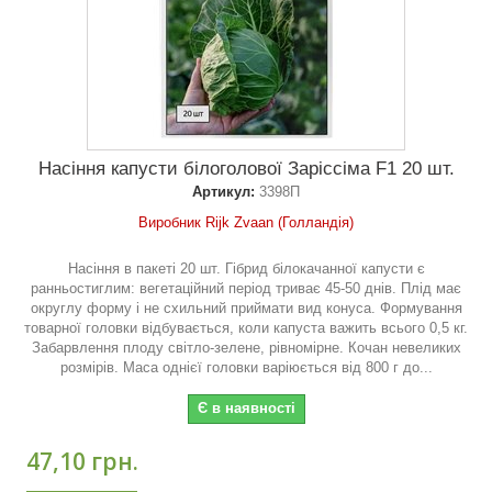
Насіння капусти білоголової Заріссіма F1 20 шт.
Артикул:
3398П
Виробник Rijk Zvaan (Голландія)
Насіння в пакеті 20 шт. Гібрид білокачанної капусти є
ранньостиглим: вегетаційний період триває 45-50 днів. Плід має
округлу форму і не схильний приймати вид конуса. Формування
товарної головки відбувається, коли капуста важить всього 0,5 кг.
Забарвлення плоду світло-зелене, рівномірне. Кочан невеликих
розмірів. Маса однієї головки варіюється від 800 г до...
Є в наявності
47,10 грн.