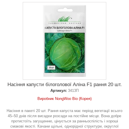
Насіння капусти білоголової Аліна F1 рання 20 шт.
Артикул:
3413П
Виробник NongWoo Bio (Корея)
Насіння в пакеті 20 шт. Рання капуста має період вегетації всього
45–50 днів після висадки розсади на постійне місце. Вона добре
протистоїть загущенню, цінується за ранньоспілість і хороші
смакові якості. Качани щільні, однорідної структури, округлої