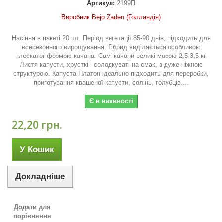
Артикул:
2199П
Виробник Bejo Zaden (Голландія)
Насіння в пакеті 20 шт. Період вегетації 85-90 днів, підходить для
всесезонного вирощування. Гібрид виділяється особливою
плескатої формою качана. Самі качани великі масою 2,5-3,5 кг.
Листя капусти, хрусткі і солодкуваті на смак, з дуже ніжною
структурою. Капуста Платон ідеально підходить для переробки,
приготування квашеної капусти, солінь, голубців....
Є в наявності
22,20 грн.
У Кошик
Докладніше
Додати для
порівняння