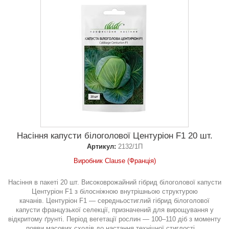
Насіння капусти білоголової Центуріон F1 20 шт.
Артикул:
2132/1П
Виробник Clause (Франція)
Насіння в пакеті 20 шт. Високоврожайний гібрид білоголової капусти
Центуріон F1 з білосніжною внутрішньою структурою
качанів. Центуріон F1 — середньостиглий гібрид білоголової
капусти французької селекції, призначений для вирощування у
відкритому ґрунті. Період вегетації рослин — 100–110 діб з моменту
появи масових сходів до настання технічної стиглості....