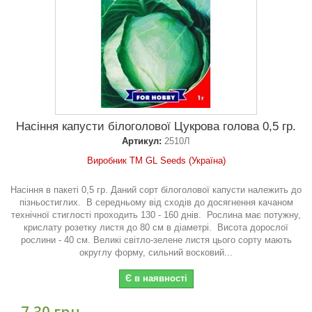
Насіння капусти білоголової Цукрова голова 0,5 гр.
Артикул:
2510Л
Виробник ТМ GL Seeds (Україна)
Насіння в пакеті 0,5 гр. Даний сорт білоголової капусти належить до
пізньостиглих. В середньому від сходів до досягнення качаном
технічної стиглості проходить 130 - 160 днів. Рослина має потужну,
крислату розетку листя до 80 см в діаметрі. Висота дорослої
рослини - 40 см. Великі світло-зелене листя цього сорту мають
округлу форму, сильний восковий...
Є в наявності