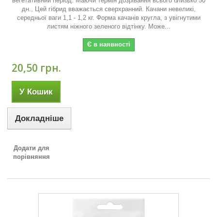
вегетативний період. Маючи термін дозрівання всього близько 50
дн., Цей гібрид вважається сверхранний. Качани невеликі,
середньої ваги 1,1 - 1,2 кг. Форма качанів кругла, з увігнутими
листям ніжного зеленого відтінку. Може...
Є в наявності
20,50 грн.
У Кошик
Докладніше
Додати для
порівняння