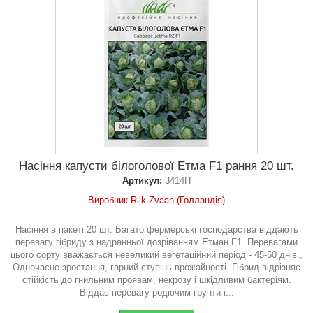
Насіння капусти білоголової Етма F1 рання 20 шт.
Артикул:
3414П
Виробник Rijk Zvaan (Голландія)
Насіння в пакеті 20 шт. Багато фермерські господарства віддають
перевагу гібриду з надранньої дозріванням Етман F1. Перевагами
цього сорту вважається невеликий вегетаційний період - 45-50 днів.,
Одночасне зростання, гарний ступінь врожайності. Гібрид відрізняє
стійкість до гнильним проявам, некрозу і шкідливим бактеріям.
Віддає перевагу родючим грунти і...