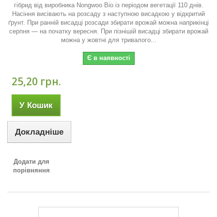
гібрид від виробника Nongwoo Bio із періодом вегетації 110 днів.
Насіння висівають на розсаду з наступною висадкою у відкритий
ґрунт. При ранній висадці розсади збирати врожай можна наприкінці
серпня — на початку вересня. При пізнішій висадці збирати врожай
можна у жовтні для тривалого...
Є в наявності
25,20 грн.
У Кошик
Докладніше
Додати для
порівняння