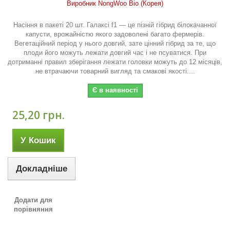
Виробник NongWoo Bio (Корея)
Насіння в пакеті 20 шт. Галаксі f1 — це пізній гібрид білокачанної
капусти, врожайністю якого задоволені багато фермерів.
Вегетаційний період у нього довгий, зате цінний гібрид за те, що
плоди його можуть лежати довгий час і не псуватися. При
дотриманні правил зберігання лежати головки можуть до 12 місяців,
не втрачаючи товарний вигляд та смакові якості....
Є в наявності
25,20 грн.
У Кошик
Докладніше
Додати для
порівняння