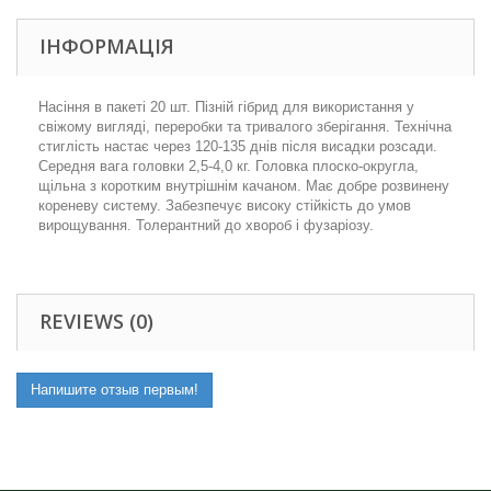
ІНФОРМАЦІЯ
Насіння в пакеті 20 шт.
Пізній гібрид для використання у
свіжому вигляді, переробки та тривалого зберігання. Технічна
стиглість настає через 120-135 днів після висадки розсади.
Середня вага головки 2,5-4,0 кг. Головка плоско-округла,
щільна з коротким внутрішнім качаном. Має добре розвинену
кореневу систему. Забезпечує високу стійкість до умов
вирощування. Толерантний до хвороб і фузаріозу.
REVIEWS (0)
Напишите отзыв первым!