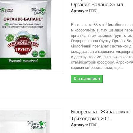
Органик-Баланс 35 мл.
Артикул:
П031
Вага пакета 35 мл. Чим більше в ґ
мікроорганізмів, тим швидше пере
органіка, і тим швидше ґрунт ста
Оздоровлювач ґрунту Органік Бал
біологічний препарат системної ді
складається з корисних мікроорган
є деструкторами, а також фіксатор
стабілізаторів фосфору. Агрономі
корисні мікроорганізми, що...
Є в наявності
Біопрепарат Жива земля
Триходерма 20 г.
Артикул:
П041