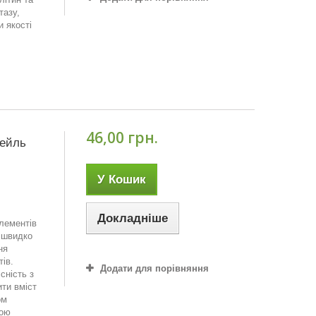
тазу,
и якості
46,00 грн.
тейль
У Кошик
Докладніше
елементів
 швидко
ня
ів.
Додати для порівняння
сність з
ти вміст
ом
гою