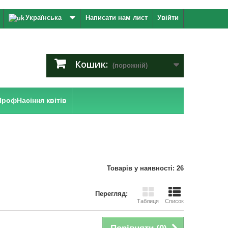
Українська
Написати нам лист
Увійти
Кошик:
(порожній)
ПрофНасіння квітів
Товарів у наявності: 26
Перегляд:
Таблиця
Список