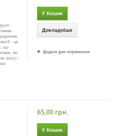
У Кошик
рунті
Докладніше
гниває
є родючим.
анс® - це
ї, що
Додати для порівняння
ізмів, які
ів азоту і
чно
65,00 грн.
У Кошик