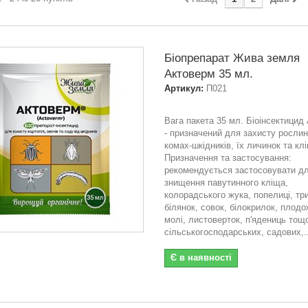
Біопрепарат Жива земля
Актоверм 35 мл.
Артикул:
П021
Вага пакета 35 мл. Біоінсектицид
- призначений для захисту рослин
комах-шкідників, їх личинок та клі
Призначення та застосування:
рекомендується застосовувати д
знищення павутинного кліща,
колорадського жука, попелиці, три
білянок, совок, білокрилок, плодо
молі, листоверток, п'ядениць тощо
сільськогосподарських, садових,..
Є в наявності