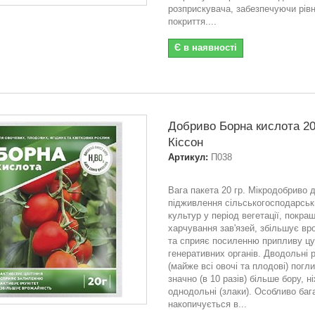
розприскувача, забезпечуючи рів
покриття....
Є в наявності
Добриво Борна кислота 20
Кіссон
Артикул:
П038
Вага пакета 20 гр. Мікродобриво 
підживлення сільськогосподарськ
культур у період вегетації, покра
харчування зав'язей, збільшує вр
та сприяє посиленню припливу цу
генеративних органів. Дводольні 
(майже всі овочі та плодові) погл
значно (в 10 разів) більше бору, н
однодольні (злаки). Особливо баг
накопичується в...