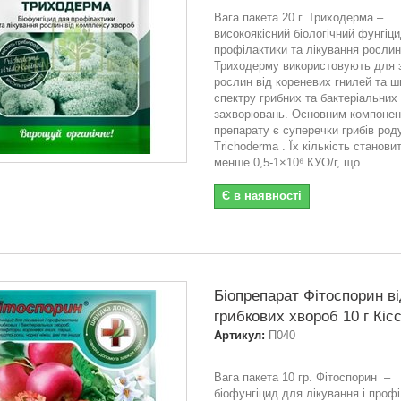
Вага пакета 20 г. Триходерма –
високоякісний біологічний фунгіц
профілактики та лікування рослин
Триходерму використовують для 
рослин від кореневих гнилей та ш
спектру грибних та бактеріальних
захворювань. Основним компоне
препарату є суперечки грибів род
Trichoderma . Їх кількість станови
менше 0,5-1×10⁶ КУО/г, що...
Є в наявності
Біопрепарат Фітоспорин ві
грибкових хвороб 10 г Кіс
Артикул:
П040
Вага пакета 10 гр. Фітоспорин –
біофунгіцид для лікування і проф