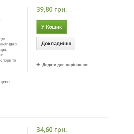
39,80 грн.
.
У Кошик
 для
Докладніше
во-ягідних
щів.
ни
доспори та
Додати для порівняння
ищення
34,60 грн.