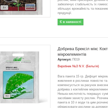
забезпечує стабільність їх гомеос
збільшує врожайність та показник
продукції.
Є в наявності
Добрива Брексіл мікс Кок
мікроелементів
Артикул:
П019
Виробник Nu3 N.V. (Бельгія)
Вага пакета 15 гр. Дефіцит мікро
живлення в рослинах повністю та
компенсується за рахунок внесен
добрива з коктейлем мікроелемент
Низька кислотність покращує сумі
засобами захисту рослин. Розчини
пакета в 10 л води та цим розчин
обприскувати рослини за допомо