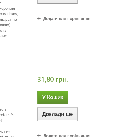
б.
кореневі
рну ніжку,
Додати для порівняння
епарат на
ичка») –
ю із
них...
31,80 грн.
У Кошик
во з
Докладніше
ortem-S
!
систем
Додати для порівняння
літин та