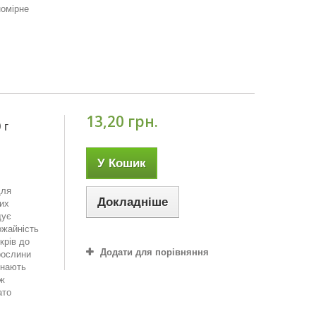
номірне
13,20 грн.
 г
У Кошик
для
Докладніше
их
щує
ожайність
крів до
Додати для порівняння
рослини
инають
іж
ато