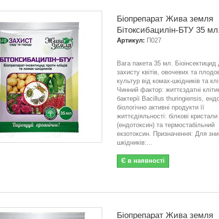
Біопрепарат Жива земля
Бітоксибацилін-БТУ 35 мл
Артикул:
П027
Вага пакета 35 мл. Біоінсектицид
захисту квітів, овочевих та плодо
культур від комах-шкідників та клі
Чинний фактор: життєздатні кліти
бактерії Bacillus thuringiensis, ен
біологічно активні продукти її
життєдіяльності: білкові кристали
(ендотоксин) та термостабільний
екзотоксин. Призначення: Для зн
шкідників:...
Є в наявності
Біопрепарат Жива земля