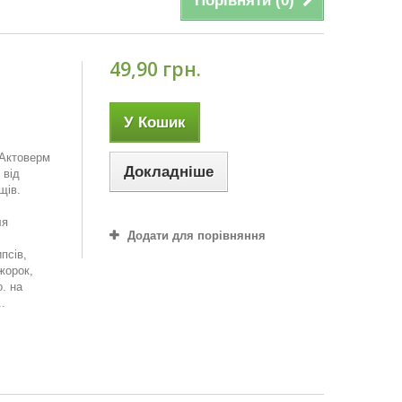
Порівняти (
0
)
49,90 грн.
У Кошик
 Актоверм
Докладніше
 від
щів.
ля
Додати для порівняння
псів,
жорок,
. на
.