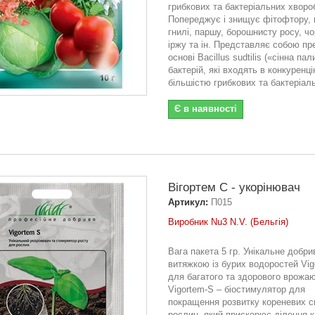
грибкових та бактеріальних хворо
Попереджує і знищує фітофтору, 
гнилі, паршу, борошнисту росу, чо
іржу та ін. Представляє собою пр
основі Bacillus sudtilis («сінна пал
бактерій, які входять в конкуренці
більшістю грибкових та бактеріаль
Є в наявності
Вігортем С - укорінювач
Артикул:
П015
Виробник Nu3 N.V. (Бельгія)
Вага пакета 5 гр. Унікальне добри
витяжкою із бурих водоростей Vig
для багатого та здорового врожаю
Vigortem-S – біостимулятор для
покращення розвитку кореневих 
рослин, який прискорює ділення к