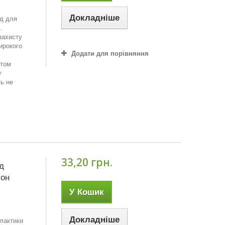
Докладніше
ид для
.
захисту
ирокого
Додати для порівняння
нтом
у
ть не
33,20 грн.
д
сон
У Кошик
Докладніше
ілактики