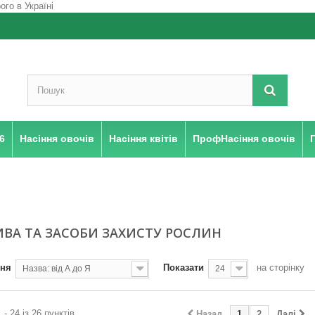
6
Насіння овочів
Насіння квітів
ПрофНасіння овочів
ВА ТА ЗАСОБИ ЗАХИСТУ РОСЛИН
ння
Показати
на сторінку
Назва: від А до Я
24
 - 24 із 26 пунктів
Назад
1
2
Далі