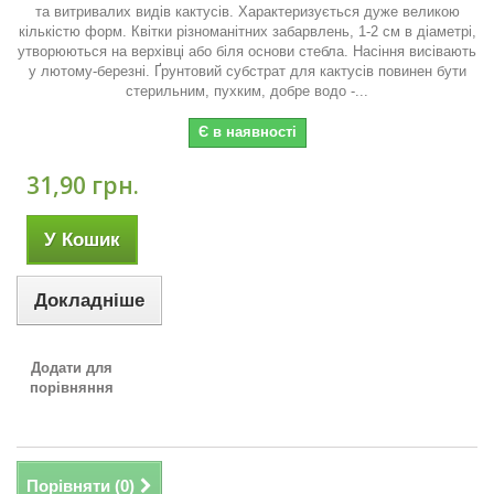
та витривалих видів кактусів. Характеризується дуже великою
кількістю форм. Квітки різноманітних забарвлень, 1-2 см в діаметрі,
утво­рюються на верхівці або біля основи стебла. Насіння висівають
у лютому-березні. Ґрунтовий субстрат для кактусів повинен бути
стерильним, пухким, добре водо -...
Є в наявності
31,90 грн.
У Кошик
Докладніше
Додати для
порівняння
Порівняти (
0
)