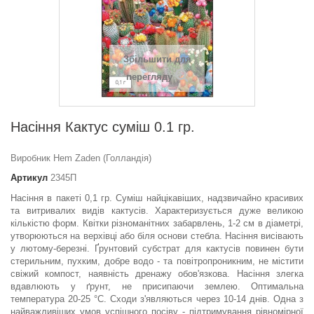
Збільшити для
перегляду
Насіння Кактус суміш 0.1 гр.
Виробник Hem Zaden (Голландія)
Артикул
2345П
Насіння в пакеті 0,1 гр. Суміш найцікавіших, надзвичайно красивих
та витривалих видів кактусів. Характеризується дуже великою
кількістю форм. Квітки різноманітних забарвлень, 1-2 см в діаметрі,
утво­рюються на верхівці або біля основи стебла. Насіння висівають
у лютому-березні. Ґрунтовий субстрат для кактусів повинен бути
стерильним, пухким, добре водо - та повітропроникним, не містити
свіжий компост, наявність дренажу обов'язкова. Насіння злегка
вдавлюють у ґрунт, не присипаючи землею. Оптимальна
температура 20-25 °С. Сходи з'являються через 10-14 днів. Одна з
найважливіших умов успішного посіву - підтримування рівномірної