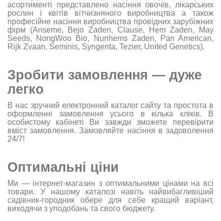
асортименті представлено насіння овочів, лікарських
рослин і квітів вітчизняного виробництва а також
професійне насіння виробництва провідних зарубіжних
фірм (Anseme, Bejo Zaden, Clause, Hem Zaden, May
Seeds, NongWoo Bio, Nunhems Zaden, Pan American,
Rijk Zvaan, Seminis, Syngenta, Tezier, United Genetics).
Зробити замовлення — дуже
легко
В нас зручний електронний каталог сайту та простота в
оформленні замовлення усього в кілька кліків. В
особистому кабінеті Ви завжди зможете перевірити
вміст замовлення. Замовляйте насіння в задоволення
24/7!
Оптимальні ціни
Ми — інтернет-магазин з оптимальними цінами на всі
товари. У нашому каталозі навіть найвибагливіший
садівник-городник обере для себе кращий варіант,
виходячи з уподобань та свого бюджету.