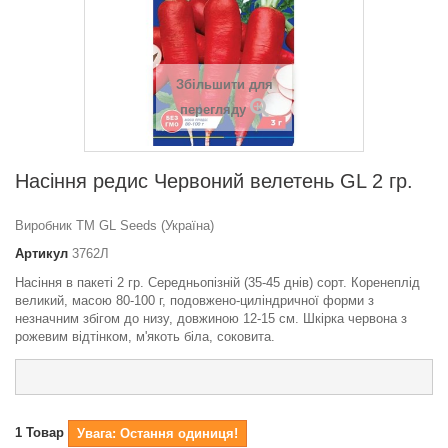
Збільшити для
перегляду
Насіння редис Червоний велетень GL 2 гр.
Виробник ТМ GL Seeds (Україна)
Артикул
3762Л
Насіння в пакеті 2 гр. Середньопізній (35-45 днів) сорт. Коренеплід
великий, масою 80-100 г, подовжено-циліндричної форми з
незначним збігом до низу, довжиною 12-15 см. Шкірка червона з
рожевим відтінком, м'якоть біла, соковита.
1
Товар
Увага: Остання одиниця!