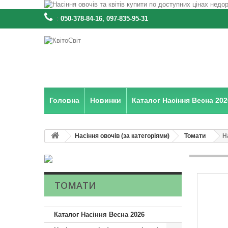
:
050-378-84-16, 097-835-95-31
Головна
Новинки
Каталог Насіння Весна 202
Насіння овочів (за категоріями)
Томати
Н
ТОМАТИ
Каталог Насіння Весна 2026