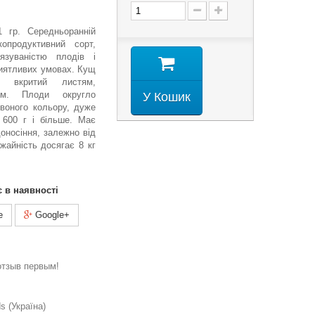
1 гр. Середньоранній
копродуктивний сорт,
язуваністю плодів і
иятливих умовах. Кущ
о вкритий листям,
 м. Плоди округло
У Кошик
рвоного кольору, дуже
 600 г і більше. Має
оносіння, залежно від
жайність досягає 8 кг
є в наявності
e
Google+
отзыв первым!
 (Україна)