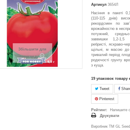
Артикул
3654Л
Насіння в пакеті 0,
(110-115 днів) висо
рекордсмен по зав’
врожайностю в неспр
потужний, среднь
заввишки 1,2-1,5
ребристі, яскраво-че
Збільшити для
щільні, м масою до
тривалий період плод
перегляду
родючості грунту вро
з куща.
19
упаковок товару 
Tweet
Shar
Pinterest
Рейтинг:
Напишите 
Друкувати
Виробник ТМ GL Seeds