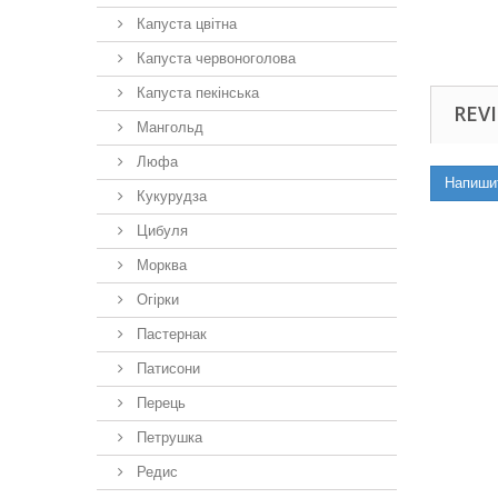
Капуста цвітна
Капуста червоноголова
Капуста пекінська
REVI
Мангольд
Люфа
Напиши
Кукурудза
Цибуля
Морква
Огірки
Пастернак
Патисони
Перець
Петрушка
Редис