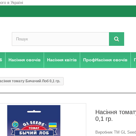
6
Насіння овочів
Насіння квітів
ПрофНасіння овочів
асіння томату Бичачий Лоб 0,1 гр.
Насіння томат
0,1 гр.
Виробник ТМ GL Seeds