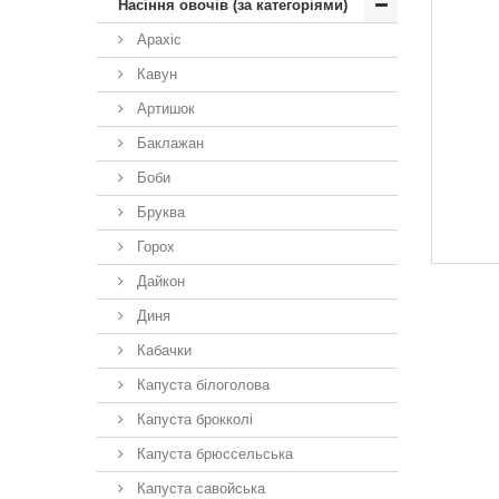
Насіння овочів (за категоріями)
Арахіс
Кавун
Артишок
Баклажан
Боби
Бруква
Горох
Дайкон
Диня
Кабачки
Капуста білоголова
Капуста брокколі
Капуста брюссельська
Капуста савойська