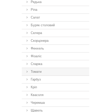
Редька
Ріпа
Салат
Буряк столовий
Селера
Скорцонера
Фенхель
Фізаліс
Спаржа
Томати
Гарбуз
Кріп
Квасоля
Черемша
Щавель