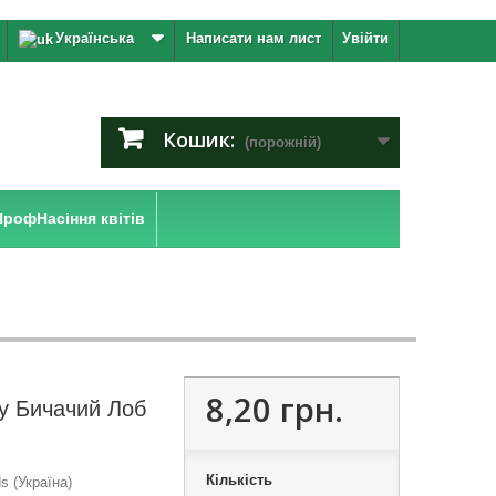
Українська
Написати нам лист
Увійти
Кошик:
(порожній)
ПрофНасіння квітів
8,20 грн.
у Бичачий Лоб
Кількість
 (Україна)