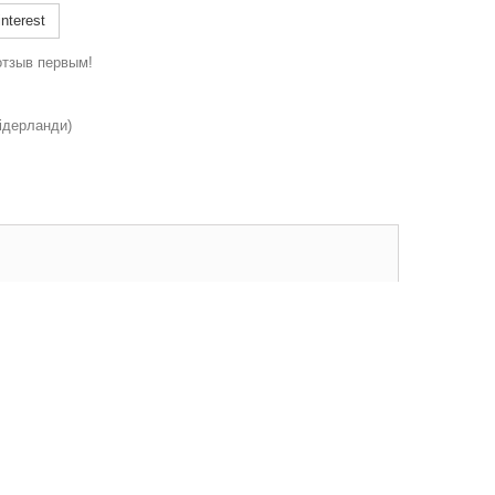
nterest
отзыв первым!
ідерланди)