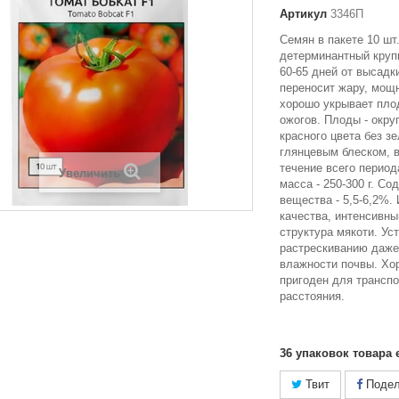
Артикул
3346П
Семян в пакете 10 шт
детерминантный круп
60-65 дней от высадк
переносит жару, мощ
хорошо укрывает пло
ожогов. Плоды - окру
красного цвета без зе
глянцевым блеском, 
течение всего период
Увеличить
масса - 250-300 г. Со
вещества - 5,5-6,2%.
качества, интенсивны
структура мякоти. Ус
растрескиванию даже
влажности почвы. Хо
пригоден для трансп
расстояния.
36
упаковок товара 
Твит
Подел