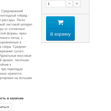
. Среднеранний
ноплодный гибрид -
и рассады. Легко
ный листовой аппарат
ды от солнечных
глой формы, ярко-
В корзину
леного пятна, с
выровненные в
а сбора. Средняя
держание сухого
 Идеальные вкусовые
й аромат, песочная
тойчив к
 при перепадах
рошо хранится,
ортировки на большие
есть в наличии
иться