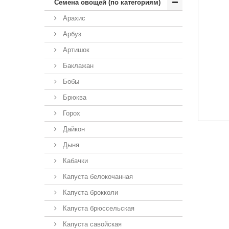
Семена овощей (по категориям)
Арахис
Арбуз
Артишок
Баклажан
Бобы
Брюква
Горох
Дайкон
Дыня
Кабачки
Капуста белокочанная
Капуста брокколи
Капуста брюссельская
Капуста савойская