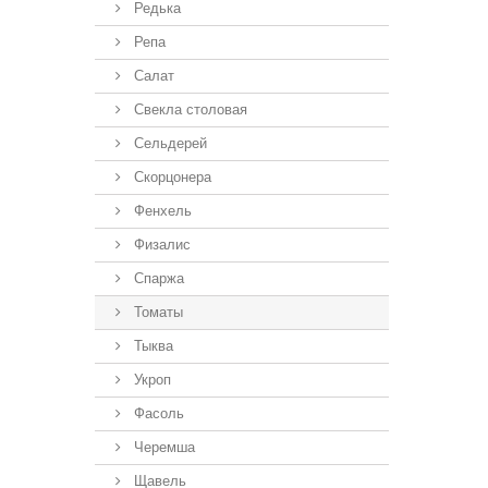
Редька
Репа
Салат
Свекла столовая
Сельдерей
Скорцонера
Фенхель
Физалис
Спаржа
Томаты
Тыква
Укроп
Фасоль
Черемша
Щавель