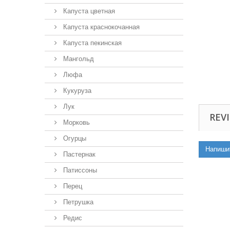
Капуста цветная
Капуста краснокочанная
Капуста пекинская
Мангольд
Люфа
Кукуруза
Лук
REVI
Морковь
Огурцы
Напиши
Пастернак
Патиссоны
Перец
Петрушка
Редис