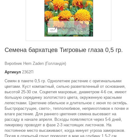
Увеличить
Семена бархатцев Тигровые глаза 0,5 гр.
Виробник Hem Zaden (Голландія)
Артикул
2362П
Семян в пакете 0,5 гр.
Однолетнее растение с оригинальными
цветами. Куст компактный, сильно разветвленный от основания,
высотой 25-30 см. Соцветия махровые, диаметром 4-6 см, имеют
большую серединку золотистого цвета, окруженную красными
лепестками. Цветение обильное и длительное с июня по октябрь.
Быстрорастущее, свето-, теплолюбивое, неприхотливое к почве и
влаге растение. Для раннего цветения семена высевают на
рассаду в начале апреля. Всходы появляются через 5-6 дней,
пикировку проводят в фазе 2-3 настоящих листочков. На
постоянное место высаживают, когда минует угроза заморозков.
Посев в открытый грунт проводят в мае на глубину 1,5-2 см.