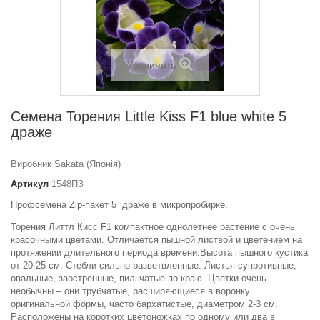
Увеличить
Семена Торения Little Kiss F1 blue white 5
драже
Виробник Sakata (Японія)
Артикул
1548ПЗ
Профсемена Zip-пакет 5 драже в микропробирке.
Торения Литтл Кисс F1 компактное однолетнее растение с очень
красочными цветами. Отличается пышной листвой и цветением на
протяжении длительного периода времени.Высота пышного кустика
от 20-25 см. Стебли сильно разветвленные. Листья супротивные,
овальные, заостренные, пильчатые по краю. Цветки очень
необычны – они трубчатые, расширяющиеся в воронку
оригинальной формы, часто бархатистые, диаметром 2-3 см.
Расположены на коротких цветоножках по одному или два в