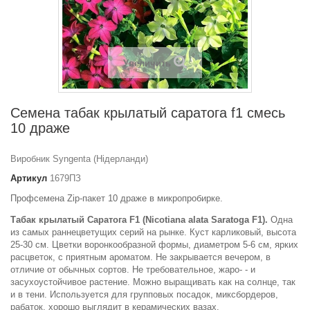
Увеличить
Семена табак крылатый саратога f1 смесь
10 драже
Виробник Syngenta (Нідерланди)
Артикул
1679ПЗ
Профсемена Zip-пакет 10 драже в микропробирке.
Табак крылатый Саратога F1 (Nicotiana alata Saratoga F1).
Одна
из самых раннецветущих серий на рынке. Куст карликовый, высота
25-30 см. Цветки воронкообразной формы, диаметром 5-6 см, ярких
расцветок, с приятным ароматом. Не закрывается вечером, в
отличие от обычных сортов. Не требовательное, жаро- - и
засухоустойчивое растение. Можно выращивать как на солнце, так
и в тени. Используется для групповых посадок, миксбордеров,
рабаток, хорошо выглядит в керамических вазах.