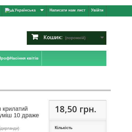
Українська
Написати нам лист
Увійти
Кошик:
(порожній)
ПрофНасіння квітів
18,50 грн.
н крилатий
уміш 10 драже
Кількість
ідерланди)