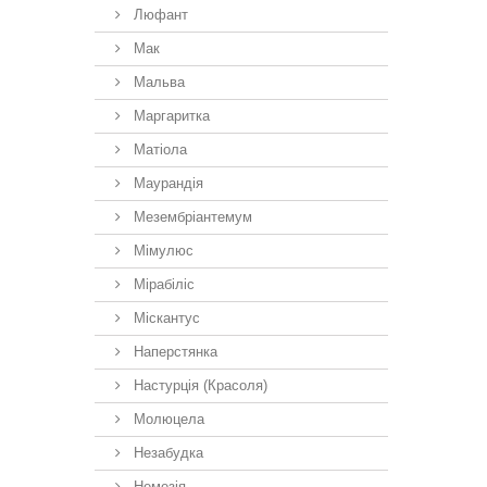
Люфант
Мак
Мальва
Маргаритка
Матіола
Маурандія
Мезембріантемум
Мімулюс
Мірабіліс
Міскантус
Наперстянка
Настурція (Красоля)
Молюцела
Незабудка
Немезiя