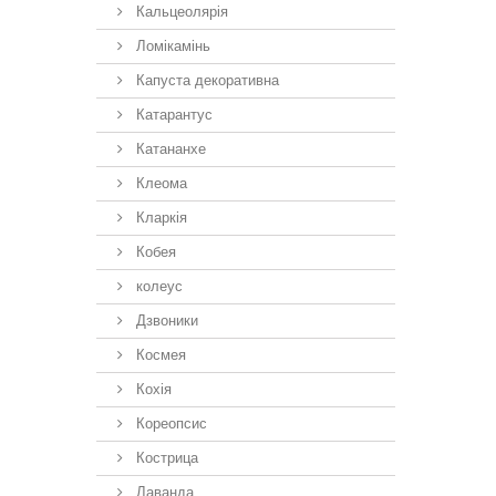
Кальцеолярія
Ломікамінь
Капуста декоративна
Катарантус
Катананхе
Клеома
Кларкія
Кобея
колеус
Дзвоники
Космея
Кохія
Кореопсис
Кострица
Лаванда