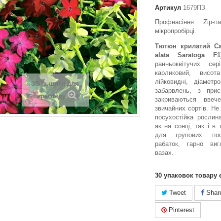
Артикул
1679ПЗ
Профнасіння Zip
мікропробірці.
Тютюн крилатий Сар
alata Saratoga F
ранньоквітучих с
карликовий, висо
лійковидні, діамет
Збільшити для
забарвлень, з при
перегляду
закриваються ввеч
звичайних сортів. Не
посухостійка росли
як на сонці, так і в 
для групових поса
рабаток, гарно ви
вазах.
30
упаковок товару 
Tweet
Shar
Pinterest