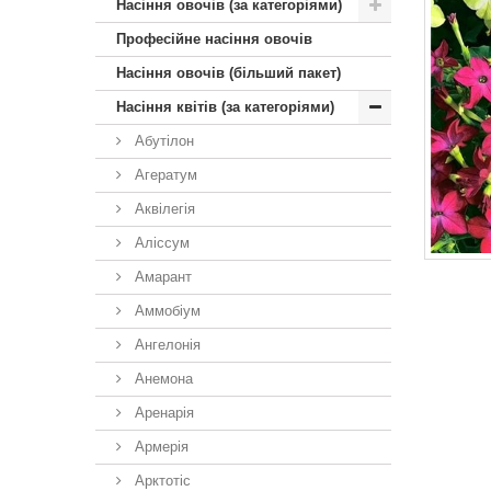
Насіння овочів (за категоріями)
Професійне насіння овочів
Насіння овочів (більший пакет)
Насіння квітів (за категоріями)
Абутілон
Агератум
Аквілегія
Аліссум
Амарант
Аммобіум
Ангелонія
Анемона
Аренарія
Армерія
Арктотiс