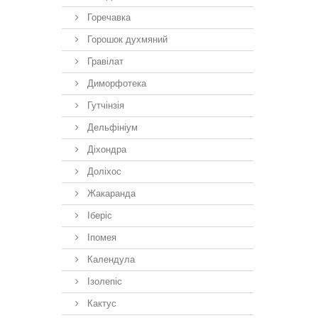
Горечавка
Горошок духмяний
Гравілат
Диморфотека
Гутчінзія
Дельфініум
Діхондра
Доліхос
Жакаранда
Іберiс
Іпомея
Календула
Ізолепіс
Кактус