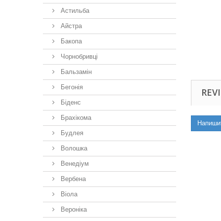
Астильба
Айстра
Бакопа
Чорнобривці
Бальзамін
Бегонія
REVI
Біденс
Брахікома
Напиши
Будлея
Волошка
Венедіум
Вербена
Віола
Вероніка