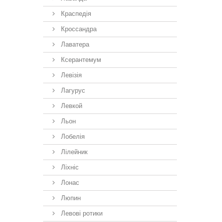
Краспедія
Кроссандра
Лаватера
Ксерантемум
Левізія
Лагурус
Левкой
Льон
Лобелія
Лілейник
Ліхніс
Лонас
Люпин
Левові ротики