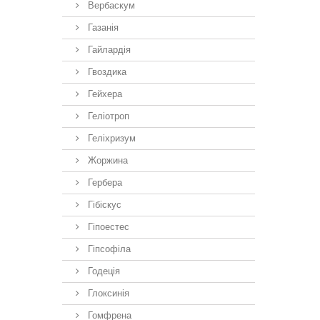
Вербаскум
Газанія
Гайлардія
Гвоздика
Гейхера
Геліотроп
Геліхризум
Жоржина
Гербера
Гібіскус
Гіпоестес
Гіпсофіла
Годеція
Глоксинія
Гомфрена