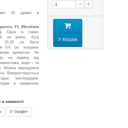
-пакет 10 драже в
атога F1 (Nicotiana
1).
Одна із самих
ерій на ринку. Кущ
У Кошик
та 25-30 см. Квіти
ром 5-6 см, яскравих
ємним ароматом. Не
ері, на відміну від
 вимоглива, жаро – та
на. Можна вирощувати
тіні. Використовується
док, міксбордерів,
глядає в керамічних
є в наявності
e
Google+