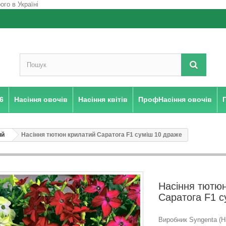
6
Насіння овочів
Насіння квітів
ПрофНасіння овочів
ий
Насіння тютюн крилатий Саратога F1 суміш 10 драже
Насіння тютю
Саратога F1 с
Виробник Syngenta (Н