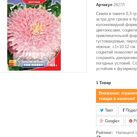
Артикул
2827Л
Семян в пакете 0,3 г
астра для срезки в б
колонновидной форм
цветоносами, соцвет
привлекательной фор
густомахровые, перл
нежные, с1=10-12 см
соцветий позволяет 
сохранять декоративн
Увеличить
погодных условий. С
устойчив к фузариозу
1
Товар
Внимание: огранич
товара в наличии!
Твит
Подел
Google+
Pi
Рейтинг:
Напишите 