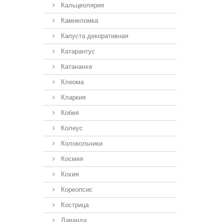
Кальцеолярия
Камнеломка
Капуста декоративная
Катарантус
Катананхе
Клеома
Кларкия
Кобея
Колеус
Колокольчики
Космея
Кохия
Кореопсис
Кострица
Лаванда