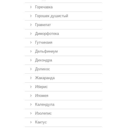
Горечавка
Горошек душистый
Гравилат
Диморфотека
Гутчинзия
Дельфиниум
Дихондра
Долихос
Жакаранда
Иберис
Ипомея
Календула
Изолепис
Кактус