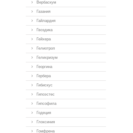
Вербаскум
Газания
Гайлардия
Гвоздика
Гейхера
Гелиотроп
Гелихризум
Георгина
Гербера
Гибискус
Гипоэстес
Гипсофила
Годеция
Глоксиния
Гомфрена