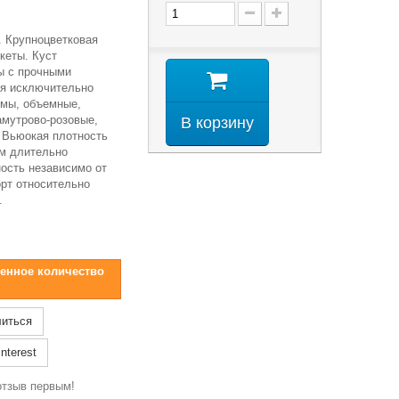
р. Крупноцветковая
укеты. Куст
ы с прочными
ия исключительно
мы, объемные,
амутрово-розовые,
В корзину
. Вьюокая плотность
им длительно
ость независимо от
орт относительно
.
енное количество
иться
nterest
отзыв первым!