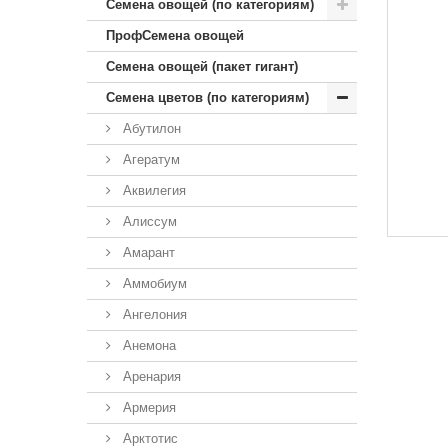
Семена овощей (по категориям)
ПрофСемена овощей
Семена овощей (пакет гигант)
Семена цветов (по категориям)
Абутилон
Агератум
Аквилегия
Алиссум
Амарант
Аммобиум
Ангелония
Анемона
Аренария
Армерия
Арктотис