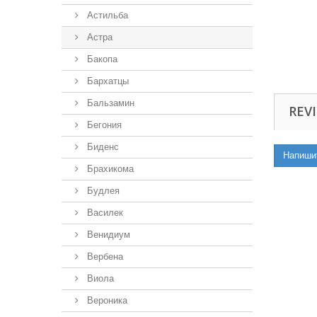
Астильба
Астра
Бакопа
Бархатцы
Бальзамин
REVI
Бегония
Биденс
Напиши
Брахикома
Будлея
Василек
Венидиум
Вербена
Виола
Вероника