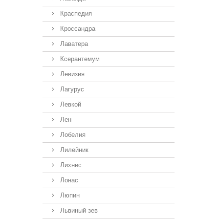
Краспедия
Кроссандра
Лаватера
Ксерантемум
Левизия
Лагурус
Левкой
Лен
Лобелия
Лилейник
Лихнис
Лонас
Люпин
Львиный зев