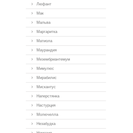
Люфант
Мак
Мальва
Маргаритка
Матиола
Маурандия
Мезембриантемум
Мимулюс
Мирабилис
Мискантус
Наперстянка
Настурция
Молючелла
Незабудка
Немезия