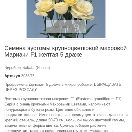
Увеличить
Семена эустомы крупноцветковой махровой
Мариачи F1 желтая 5 драже
Виробник Sakata (Японія)
Артикул
3085ПЗ
Профсемена Zip-пакет 5 драже в микропробирке. ВЫРАЩИВАТЬ
ЧЕРЕЗ РОЗСАДУ.
Эустома крупноцветковая махровая F1 (Eustoma grandiflorum F1).
Серия с очень крупными махровыми цветами, напоминают
полураскрыты бутоны розы. Цветение обильное и
продолжительное. Имеет несколько преимуществ: очень длинные и
крепкий стебель, длина 50-70 см, большой выбор цветовой гаммы,
замечательная форма цветка. Солнцелюбивое растение,
предпочитает места с окультуренные грунтом. Нуждается в