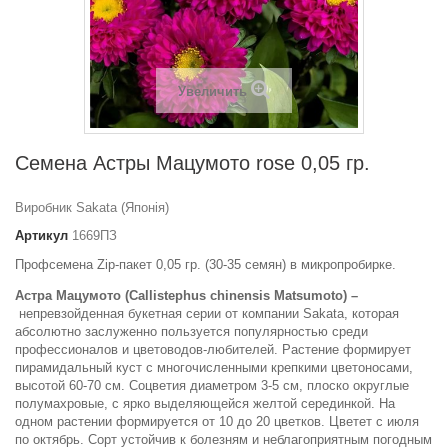
Увеличить
Семена Астры Мацумото rose 0,05 гр.
Виробник Sakata (Японія)
Артикул
1669ПЗ
Профсемена Zip-пакет 0,05 гр. (30-35 семян) в микропробирке.
Астра Мацумото (Callistephus chinensis Matsumoto) –
непревзойденная букетная серии от компании Sakata, которая
абсолютно заслуженно пользуется популярностью среди
профессионалов и цветоводов-любителей. Растение формирует
пирамидальный куст с многочисленными крепкими цветоносами,
высотой 60-70 см. Соцветия диаметром 3-5 см, плоско округлые
полумахровые, с ярко выделяющейся желтой серединкой. На
одном растении формируется от 10 до 20 цветков. Цветет с июля
по октябрь. Сорт устойчив к болезням и неблагоприятным погодным