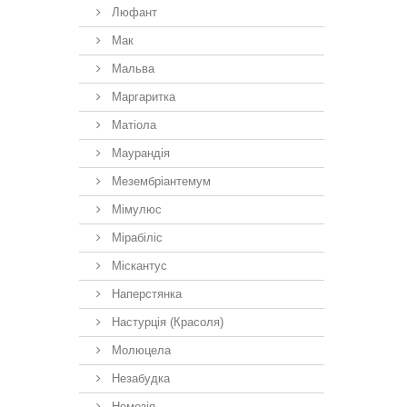
Люфант
Мак
Мальва
Маргаритка
Матіола
Маурандія
Мезембріантемум
Мімулюс
Мірабіліс
Міскантус
Наперстянка
Настурція (Красоля)
Молюцела
Незабудка
Немезiя