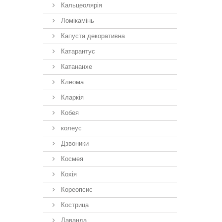
Кальцеолярія
Ломікамінь
Капуста декоративна
Катарантус
Катананхе
Клеома
Кларкія
Кобея
колеус
Дзвоники
Космея
Кохія
Кореопсис
Кострица
Лаванда