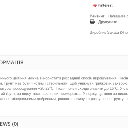
Pinterest
Рейтинг:
Напишите 
Друкувати
Виробник Sakata (Япо
ОРМАЦІЯ
ннього цвітіння можна використати розсадний спосіб вирощування. Насін
м. Ґрунт має бути чистим і стерильним, щоб уникнути грибкових захворю
атура пророщування +20-22°C. Після появи сходів знизити до 16°C. У ста
тий ґрунт, за відсутності весняних приморозків. У період цвітіння за вис
лення мінеральними добривами, рясного поливу та розпушення ґрунту, щ
EWS (0)