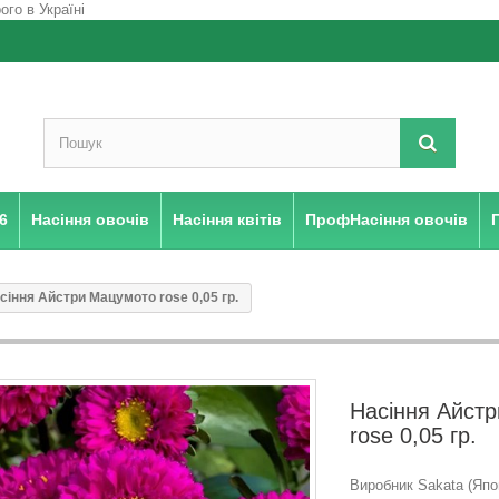
6
Насіння овочів
Насіння квітів
ПрофНасіння овочів
сіння Айстри Мацумото rose 0,05 гр.
Насіння Айст
rose 0,05 гр.
Виробник Sakata (Япо