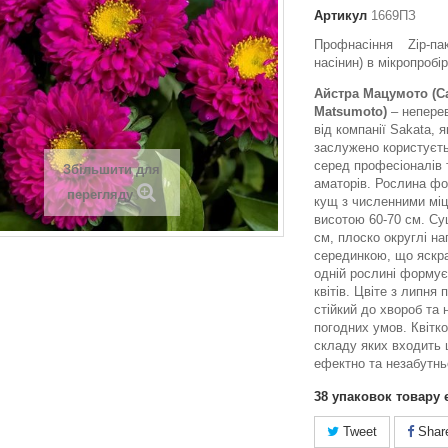
Артикул
1669ПЗ
Профнасіння Zip-па
насінин) в мікропробір
Айстра Мацумото (Ca
Matsumoto)
– неперев
від компанії Sakata, 
заслужено користуєт
серед професіоналів т
Збільшити для
аматорів. Рослина ф
перегляду
кущ з численними міц
висотою 60-70 см. Су
см, плоско округлі на
серединкою, що яскра
одній рослині формує
квітів. Цвіте з липня
стійкий до хвороб та
погодних умов. Квітко
складу яких входить 
ефектно та незабутнь
38
упаковок товару 
Tweet
Shar