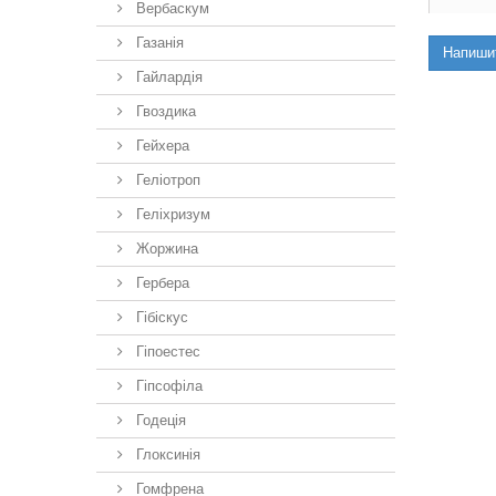
Вербаскум
Газанія
Напиши
Гайлардія
Гвоздика
Гейхера
Геліотроп
Геліхризум
Жоржина
Гербера
Гібіскус
Гіпоестес
Гіпсофіла
Годеція
Глоксинія
Гомфрена