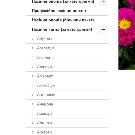
Насіння овочів (за категоріями)
Професійне насіння овочів
Насіння овочів (більший пакет)
Насіння квітів (за категоріями)
Абутілон
Агератум
Аквілегія
Аліссум
Амарант
Аммобіум
Ангелонія
Анемона
Аренарія
Армерія
Арктотiс