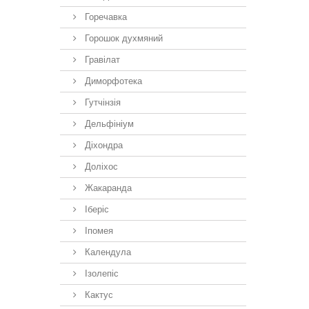
Горечавка
Горошок духмяний
Гравілат
Диморфотека
Гутчінзія
Дельфініум
Діхондра
Доліхос
Жакаранда
Іберiс
Іпомея
Календула
Ізолепіс
Кактус