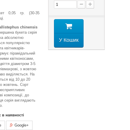
кет 0,05 гр. (30-35
ці.
llistephus chinensis
ершена букета серія
яка абсолютно
У Кошик
ься популярністю
а квітникарів-
ормує пірамідальний
ними квітконосами,
цвіття діаметром 3-5
півмахрові, з жовтою
во виділяється. На
ться від 10 до 20
 по жовтень. Сорт
 несприятливих
ві композиції, до
ця серія виглядають
о.
є в наявності
e
Google+