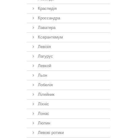
Краспедія
Кроссандра
Лаватера
Ксерантемум
Левізія
Лагурус
Левкой
Льон
Лобелія
Лілейник
Ліхніс
Лонас
Люпин
Левові ротики