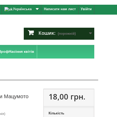
Українська
Написати нам лист
Увійти
Кошик:
(порожній)
ПрофНасіння квітів
18,00 грн.
ри Мацумото
Кількість
нія)