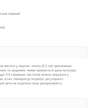
отзыв первым!
нія)
ня висіяти у ящички, злегка (0,5 см) присипавши
вань та шкідників, якими вражається дана культура.
дії 3-4 справжніх листочків можна пікірувати у
оких літніх температур потребує регулярного
об квіти не втратили свою декоративність.