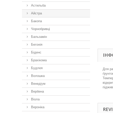
Астильба
Айстра
Бакопа
Чорнобривці
Бальзамін
Бегонія
Біденс
ІНФ
Брахікома
Будлея
Для ра
ґрунто
Волошка
Темпер
відкри
Венедіум
піджив
Вербена
Віола
Вероніка
REVI