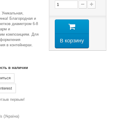
. Уникальная,
нка! Благородная и
ветков диаметром 6-8
арм и
им композициям. Для
оформления
В корзину
ия в контейнерах.
есть в наличии
иться
nterest
отзыв первым!
 (Україна)