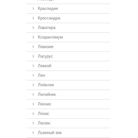
Краспедия
Кроссандра
Лаватера
Ксерантемум
Левизия
Лагурус
Левкой
Лен
Лобелия
Лилейник
Лихнис
Лонас
Люпин
Львиный зев