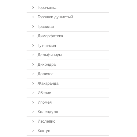
Горечавка
Горошек душистый
Гравилат
Диморфотека
Гутчинзия
Дельфиниум
Дихондра
Долихос
Жакаранда
Иберис
Ипомея
Календула
Изолепис
Кактус