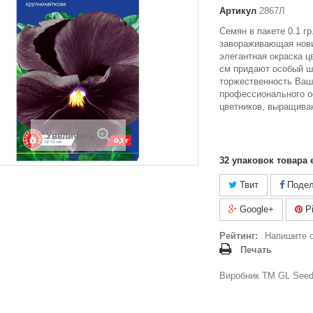
Артикул
2867Л
Семян в пакете 0.1 гр
завораживающая нови
элегантная окраска ц
см придают особый ш
торжественность Ваш
профессионального 
цветников, выращиван
Увеличить
32
упаковок товара 
Твит
Подел
Google+
Pi
Рейтинг:
Напишите 
Печать
Виробник ТМ GL Seeds