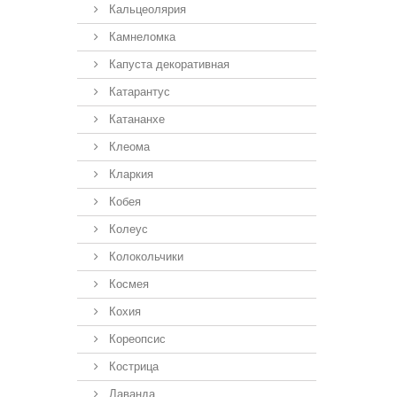
Кальцеолярия
Камнеломка
Капуста декоративная
Катарантус
Катананхе
Клеома
Кларкия
Кобея
Колеус
Колокольчики
Космея
Кохия
Кореопсис
Кострица
Лаванда