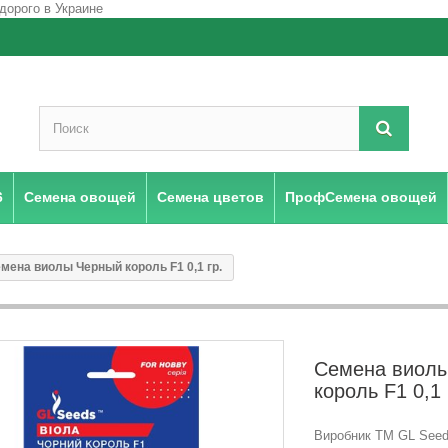
6
Семена овощей
Семена цветов
ПрофСемена овощей
мена виолы Черный король F1 0,1 гр.
Семена виол
король F1 0,1 
Виробник ТМ GL Seeds