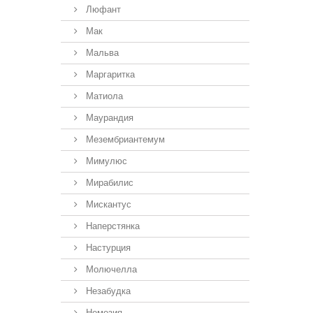
Люфант
Мак
Мальва
Маргаритка
Матиола
Маурандия
Мезембриантемум
Мимулюс
Мирабилис
Мискантус
Наперстянка
Настурция
Молючелла
Незабудка
Немезия