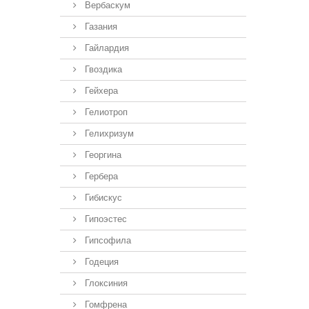
Вербаскум
Газания
Гайлардия
Гвоздика
Гейхера
Гелиотроп
Гелихризум
Георгина
Гербера
Гибискус
Гипоэстес
Гипсофила
Годеция
Глоксиния
Гомфрена