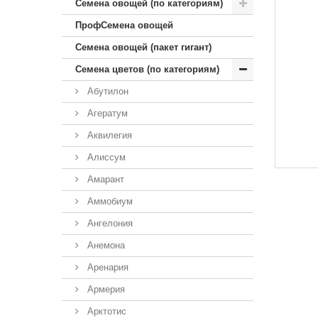
Семена овощей (по категориям)
ПрофСемена овощей
Семена овощей (пакет гигант)
Семена цветов (по категориям)
Абутилон
Агератум
Аквилегия
Алиссум
Амарант
Аммобиум
Ангелония
Анемона
Аренария
Армерия
Арктотис