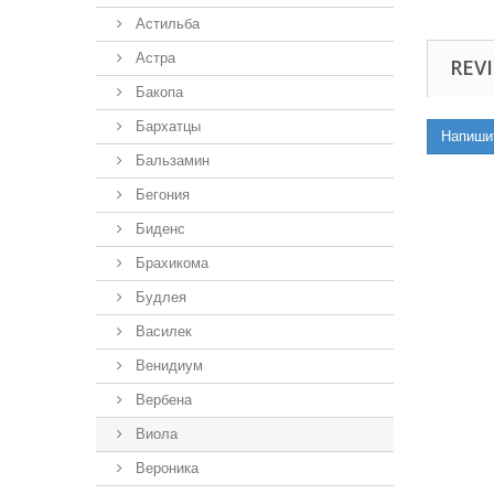
Астильба
Астра
REVI
Бакопа
Бархатцы
Напиши
Бальзамин
Бегония
Биденс
Брахикома
Будлея
Василек
Венидиум
Вербена
Виола
Вероника