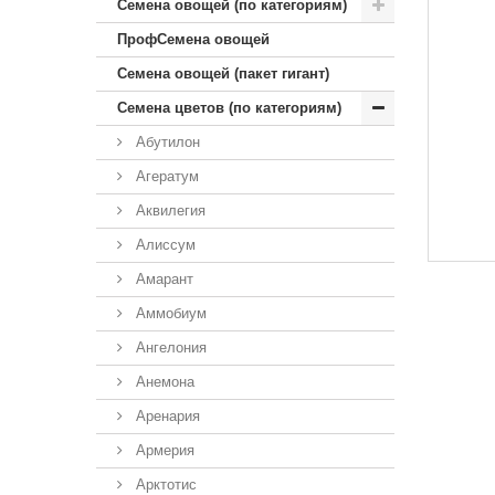
Семена овощей (по категориям)
ПрофСемена овощей
Семена овощей (пакет гигант)
Семена цветов (по категориям)
Абутилон
Агератум
Аквилегия
Алиссум
Амарант
Аммобиум
Ангелония
Анемона
Аренария
Армерия
Арктотис