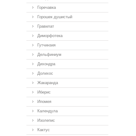
Горечавка
Горошек душистый
Гравилат
Диморфотека
Гутчинзия
Дельфиниум
Дихондра
Долихос
Жакаранда
Иберис
Ипомея
Календула
Изолепис
Кактус