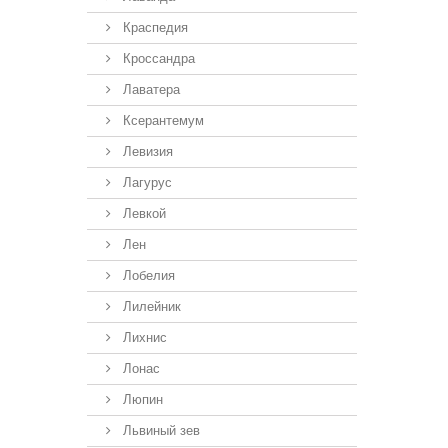
Краспедия
Кроссандра
Лаватера
Ксерантемум
Левизия
Лагурус
Левкой
Лен
Лобелия
Лилейник
Лихнис
Лонас
Люпин
Львиный зев