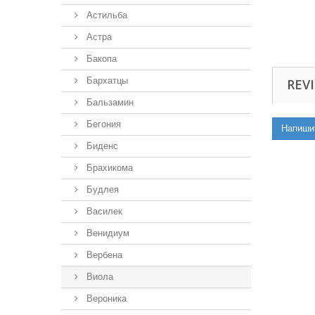
Астильба
Астра
Бакопа
Бархатцы
REVI
Бальзамин
Бегония
Напиши
Биденс
Брахикома
Будлея
Василек
Венидиум
Вербена
Виола
Вероника