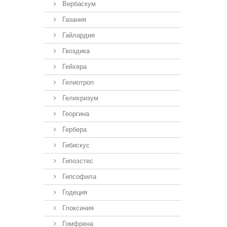
Вербаскум
Газания
Гайлардия
Гвоздика
Гейхера
Гелиотроп
Гелихризум
Георгина
Гербера
Гибискус
Гипоэстес
Гипсофила
Годеция
Глоксиния
Гомфрена