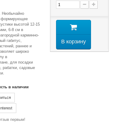
р. Необычайно
, формирующее
устики высотой 12-15
ми, 6-8 см в
лагородной карминно-
ный габитус,
В корзину
стений, раннее и
озволяет широко
лу в
ане, для посадки
, рабатки, садовые
ки.
есть в наличии
иться
nterest
отзыв первым!