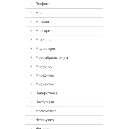
Люфант
Мак
Мальва
Маргаритка
Матиола
Маурандия
Мезембриантемум
Мимулюс
Мирабилис
Мискантус
Наперстянка
Настурция
Молючелла
Незабудка
Немезия