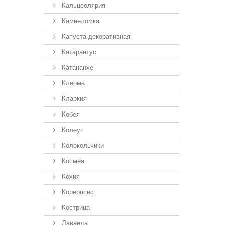
Кальцеолярия
Камнеломка
Капуста декоративная
Катарантус
Катананхе
Клеома
Кларкия
Кобея
Колеус
Колокольчики
Космея
Кохия
Кореопсис
Кострица
Лаванда