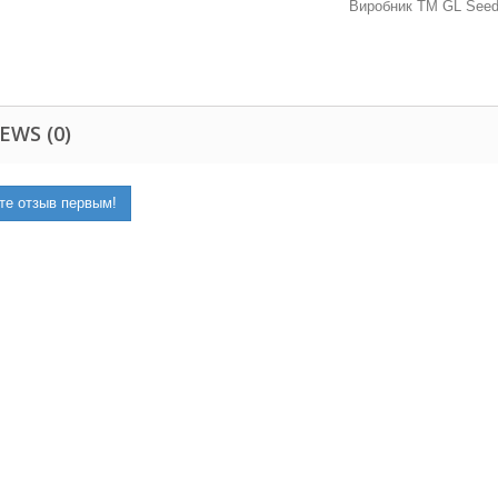
Виробник ТМ GL Seeds
EWS (0)
те отзыв первым!