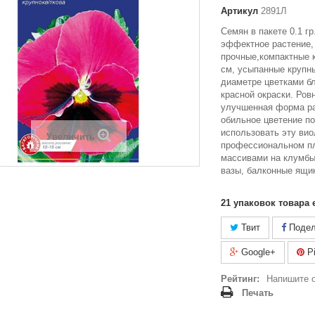
Артикул
2891Л
Семян в пакете 0.1 г
эффектное растение
прочные,компактные к
см, усыпанные крупны
диаметре цветками б
красной окраски. Ров
улучшенная форма ра
обильное цветение п
использовать эту вио
Увеличить
профессиональном пл
массивами на клумбы
вазы, балконные ящи
21
упаковок товара 
Твит
Подел
Google+
Pi
Рейтинг:
Напишите 
Печать